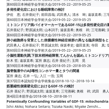
第60回日本神経学会学術大会/2019-05-22--2019-05-25
多発性硬化症における睡眠障害の検討
伊佐 恵; 石井亜紀子; 前田昌哉; 武田勇人; 清水 眸; 遠坂直希; 三宅善
第60回日本神経学会学術大会/2019-05-22--2019-05-25
ミトコンドリア病バイオマーカーであるGDF-15は多発性硬化症の
石井亜紀子; 野原誠太郎; 山本詞子; 遠坂直希; 奥根 祥; 三宅善嗣; 清
第60回日本神経学会学術大会/2019-05-22--2019-05-25
肺小細胞癌を背景とした傍腫瘍性神経症候群の異なる臨床病型をと
武田勇人; 石井亜紀子; 野原誠太郎; 保坂孝史; 儘田直美; 寺田 真; 塩谷
第60回日本神経学会学術大会/2019-05-22--2019-05-25
小脳性運動失調,下肢末梢神経障害,てんかんを認め,ミトコンドリ
鈴木 哲; 遠坂直希; 冨所 康志; 石井 亜紀子; 玉岡 晃
第59回日本神経学会学術大会/2018-05-23--2018-05-26
脳脊髄液中のAβ毒性コンホマー量とタウの関連
冨所 康志; 石井 一弘; 入江 一浩; 玉岡
第37回日本認知症学会学術集会/2018-10-12--2018-10-14
筋萎縮性側索硬化症におけるGDF-15 の検討
石井 亜紀子; 野原誠太郎; 遠坂直希; 三宅善嗣; 奥根 祥; 武田 勇人; 
第4回日本筋学会/2018-08-10--2018-08-11
Potentioally Confounding Variables of GDF-15: mitochondria 
Ishii Akiko; Nohara Seitaro; Tozaka Naoki; Miyake Zenshi...