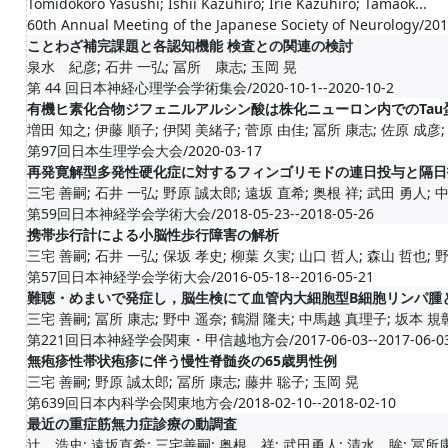
Tomidokoro Yasushi; Ishii Kazuhiro; Irie Kazuhiro; Tamaok...
60th Annual Meeting of the Japanese Society of Neurology/20
ことわざ補完課題と各認知機能 検査との関連の検討
泉水 紀彦; 石井 一弘; 冨所 康志; 玉岡 晃
第 44 回日本神経心理学会学術集会/2020-10-1--2020-10-2
有機ヒ素化合物ジフェニルアルシン酸は株化ニューロン内でのTau
増田 知之; 伊藤 順子; 伊関 美緒子; 菅原 由佳; 冨所 康志; 佐原 成彦; 池
第97回日本生理学会大会/2020-03-17
再発寛解型多発性硬化症に対するフィンゴリモドの連日投与と隔日
三宅 善嗣; 石井 一弘; 野原 誠太郎; 遠坂 直希; 奥根 祥; 武田 勇人; 中馬
第59回日本神経学会学術大会/2018-05-23--2018-05-26
携帯歩行計による小脳性歩行障害の解析
三宅 善嗣; 石井 一弘; 保坂 孝史; 柳葉 久実; 山口 哲人; 森山 哲也; 野原
第57回日本神経学会学術大会/2016-05-18--2016-05-21
難聴・めまいで発症し，脳生検にて血管内大細胞型B細胞リンパ腫
三宅 善嗣; 冨所 康志; 野中 遥奈; 鶴淵 隆夫; 中馬越 真理子; 坂本 規彰
第221回日本神経学会関東・甲信越地方会/2017-06-03--2017-06-0
無疱疹性帯状疱疹に伴う慢性脊髄炎の65歳男性例
三宅 善嗣; 野原 誠太郎; 冨所 康志; 藤井 聡子; 玉岡 晃
第639回日本内科学会関東地方会/2018-02-10--2018-02-10
最近の重症筋無力症診療の動調査
辻 浩史; 遠坂直希; 三宅善嗣; 奥根 祥; 武田勇人; 清水 眸; 冨所