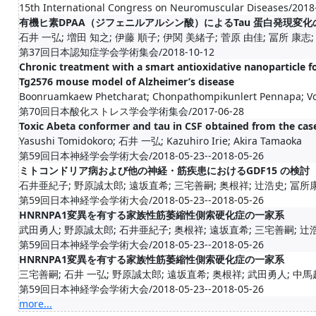
15th International Congress on Neuromuscular Diseases/2018
有機ヒ素DPAA（ジフェニルアルシン酸）によるTau 蛋白発現変化
石井 一弘; 増田 知之; 伊藤 順子; 伊関 美緒子; 菅原 由佳; 冨所 康志; 佐
第37回日本認知症学会学術集会/2018-10-12
Chronic treatment with a smart antioxidative nanoparticle f
Tg2576 mouse model of Alzheimer’s disease
Boonruamkaew Phetcharat; Chonpathompikunlert Pennapa; Vo
第70回日本酸化ストレス学会学術集会/2017-06-28
Toxic Abeta conformer and tau in CSF obtained from the cas
Yasushi Tomidokoro; 石井 一弘; Kazuhiro Irie; Akira Tamaoka
第59回日本神経学会学術大会/2018-05-23--2018-05-26
ミトコンドリア病および他の神経・筋疾患におけるGDF15 の検討
石井亜紀子; 野原誠太郎; 遠坂直希; 三宅善嗣; 奥根祥; 辻浩史; 冨所康志
第59回日本神経学会学術大会/2018-05-23--2018-05-26
HNRNPA1変異を有する家族性筋萎縮性側索硬化症の一家系
武田勇人; 野原誠太郎; 石井亜紀子; 奥根祥; 遠坂直希; 三宅善嗣; 辻浩史
第59回日本神経学会学術大会/2018-05-23--2018-05-26
HNRNPA1変異を有する家族性筋萎縮性側索硬化症の一家系
三宅善嗣; 石井 一弘; 野原誠太郎; 遠坂直希; 奥根祥; 武田勇人; 中馬
第59回日本神経学会学術大会/2018-05-23--2018-05-26
more...