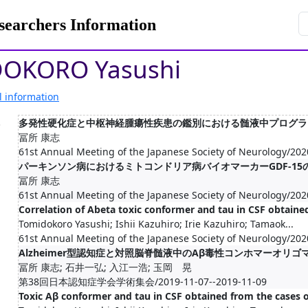
rchers Information
OKORO Yasushi
l information
.
多発性硬化症と中枢神経腫瘍性疾患の鑑別における髄液中プログラ
冨所 康志
61st Annual Meeting of the Japanese Society of Neurology/202
パーキンソン病におけるミトコンドリア病バイオマーカーGDF-15
冨所 康志
61st Annual Meeting of the Japanese Society of Neurology/202
Correlation of Abeta toxic conformer and tau in CSF obtaine
Tomidokoro Yasushi; Ishii Kazuhiro; Irie Kazuhiro; Tamaok...
61st Annual Meeting of the Japanese Society of Neurology/202
Alzheimer型認知症と対照脳脊髄液中のAβ毒性コンホマーオリ
冨所 康志; 石井一弘; 入江一浩; 玉岡 晃
第38回日本認知症学会学術集会/2019-11-07--2019-11-09
Toxic Aβ conformer and tau in CSF obtained from the cases o