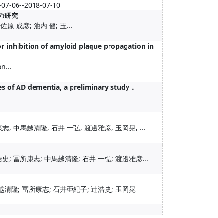
-07-06--2018-07-10
の研究
原 成彦; 池内 健; 玉...
or inhibition of amyloid plaque propagation in
n...
es of AD dementia, a preliminary study．
; 中馬越清隆; 石井 一弘; 渡邊雅彦; 玉岡晃; ...
; 冨所康志; 中馬越清隆; 石井 一弘; 渡邊雅彦...
越清隆; 冨所康志; 石井亜紀子; 辻浩史; 玉岡晃