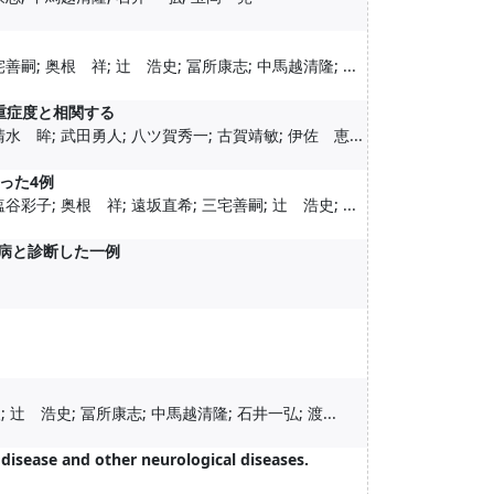
嗣; 奥根 祥; 辻 浩史; 冨所康志; 中馬越清隆; ...
重症度と相関する
水 眸; 武田勇人; 八ツ賀秀一; 古賀靖敏; 伊佐 恵...
った4例
彩子; 奥根 祥; 遠坂直希; 三宅善嗣; 辻 浩史; ...
ア病と診断した一例
辻 浩史; 冨所康志; 中馬越清隆; 石井一弘; 渡...
disease and other neurological diseases.