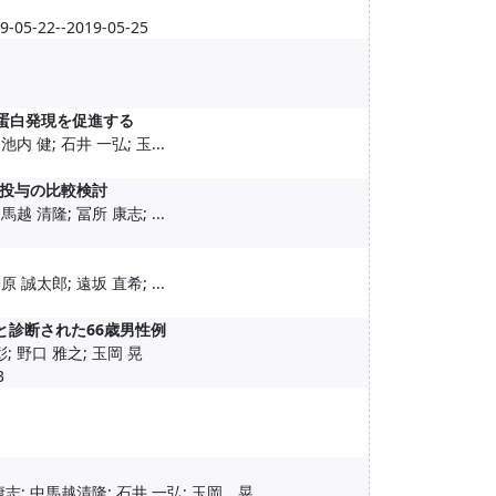
19-05-22--2019-05-25
蛋白発現を促進する
内 健; 石井 一弘; 玉...
投与の比較検討
越 清隆; 冨所 康志; ...
 誠太郎; 遠坂 直希; ...
と診断された66歳男性例
; 野口 雅之; 玉岡 晃
3
康志; 中馬越清隆; 石井 一弘; 玉岡 晃