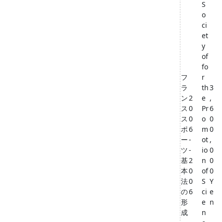
S
o
ci
et
y
of
fo
フ
r
ラ
th
3
ン
2
e
,
ス
0
Pr
6
ス
0
o
0
ポ
6
m
0
ー
-
ot
,
ツ
-
io
0
基
2
n
0
本
0
of
0
法
0
S
Y
の
6
ci
e
形
e
n
成
n