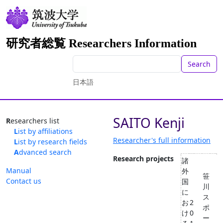
研究者総覧 Researchers Information
Search
日本語
SAITO Kenji
Researchers list
List by affiliations
Researcher's full information
List by research fields
Advanced search
Research projects
諸
Manual
外
笹
Contact us
国
川
に
ス
お
2
ポ
け
0
ー