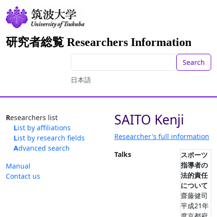
研究者総覧 Researchers Information
Search
日本語
SAITO Kenji
Researchers list
List by affiliations
Researcher's full information
List by research fields
Advanced search
Talks
スポーツ
指導者の
Manual
法的責任
Contact us
について
齋藤健司
平成21年
度京都府