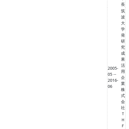
長
筑
波
大
学
発
研
究
成
果
活
2005-
用
05 --
企
2016-
業
06
株
式
会
社
Ｔ
Ｈ
Ｆ