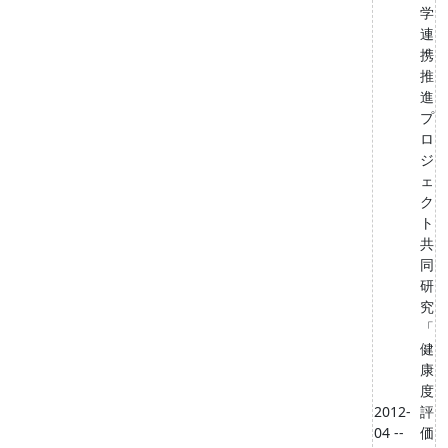
学
連
携
推
進
プ
ロ
ジ
ェ
ク
ト
共
同
研
究
「
健
康
度
2012-
評
04 --
価