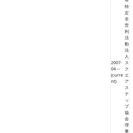
特
定
非
営
利
活
動
法
人
2007-
ス
04 --
ク
(curre
エ
nt)
ア
ス
テ
ッ
プ
協
会
理
事