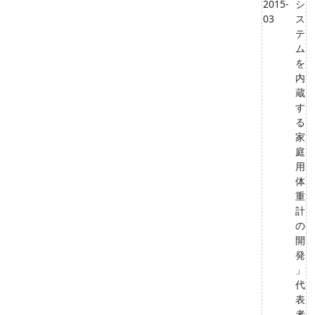
2015-
シ
03
ス
テ
ム
を
内
蔵
す
る
家
庭
用
体
重
計
の
開
発
」
代
表
者