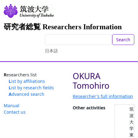
研究者総覧 Researchers Information
Search
日本語
OKURA
Researchers list
List by affiliations
Tomohiro
List by research fields
Advanced search
Researcher's full information
Manual
Other activities
筑
Contact us
波
大
学
東