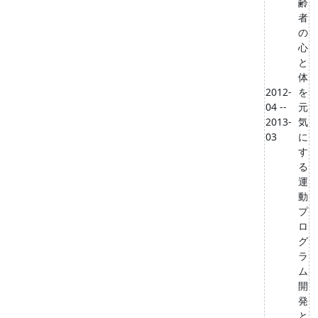
齢
者
の
心
と
体
2012-
を
04 --
元
2013-
気
03
に
す
る
運
動
プ
ロ
グ
ラ
ム
開
発
と