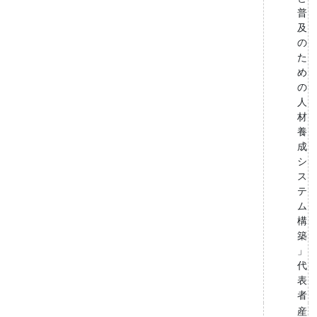
普
及
の
た
め
の
人
材
養
成
シ
ス
テ
ム
構
築
」
代
表
者
産