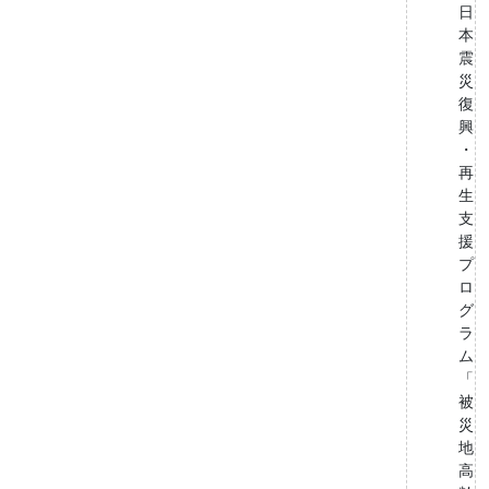
日
本
震
災
復
興
・
再
生
支
援
プ
ロ
グ
ラ
ム
「
被
災
地
高