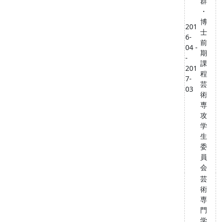
群
・
博
201
士
6-
前
04 -
期
-
課
201
程
7-
芸
03
術
専
攻
学
生
委
員
会
芸
術
専
門
学