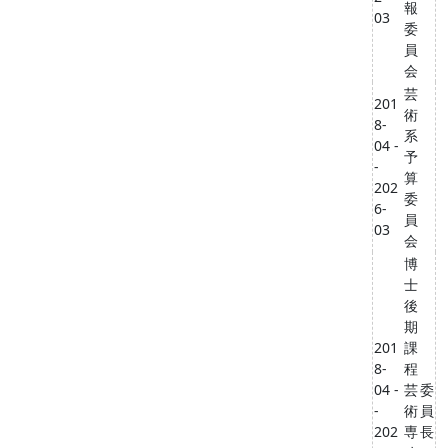
報
03
委
員
会
芸
201
術
8-
系
04 -
予
-
算
202
委
6-
員
03
会
博
士
後
期
201
課
8-
程
04 -
芸
委
-
術
員
202
専
長