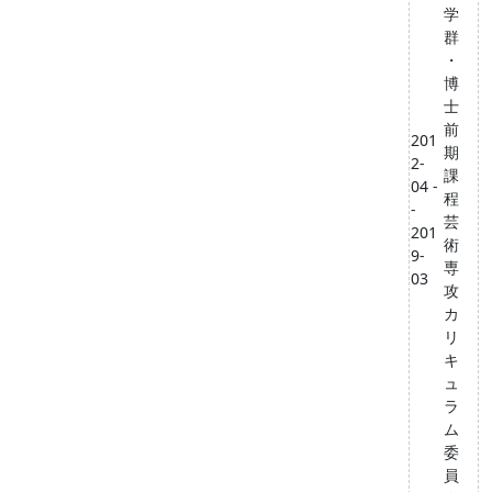
学
群
・
博
士
前
201
期
2-
課
04 -
程
-
芸
201
術
9-
専
03
攻
カ
リ
キ
ュ
ラ
ム
委
員