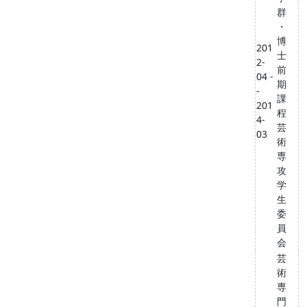
群
・
博
201
士
2-
前
04 -
期
-
課
201
程
4-
芸
03
術
専
攻
学
生
委
員
会
芸
術
専
門