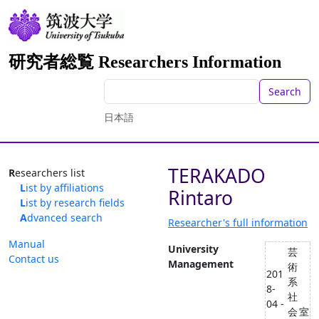
研究者総覧 Researchers Information
Search
日本語
TERAKADO
Researchers list
List by affiliations
Rintaro
List by research fields
Advanced search
Researcher's full information
Manual
University
芸
Contact us
Management
術
201
系
8-
社
04 -
会
室
-