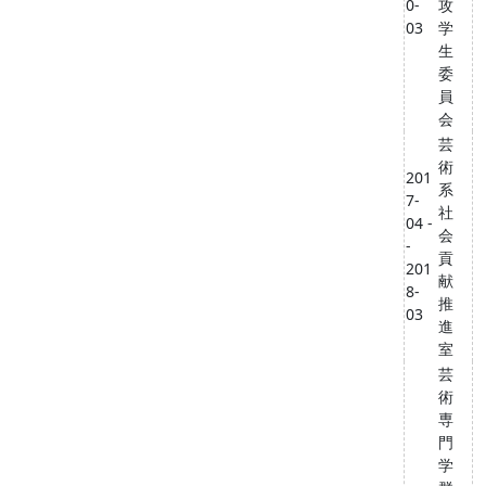
0-
攻
03
学
生
委
員
会
芸
術
201
系
7-
社
04 -
会
-
貢
201
献
8-
推
03
進
室
芸
術
専
門
学