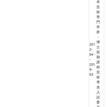
会
芸
術
専
門
学
群
・
博
201
士
2-
前
04 -
期
-
課
201
程
9-
芸
03
術
専
攻
入
試
委