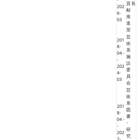
貢
長
202
献
6-
推
03
進
室
芸
201
術
8-
系
04 -
施
-
設
202
委
4-
員
03
会
芸
術
系
201
図
8-
書
04 -
･
-
研
202
究
2-