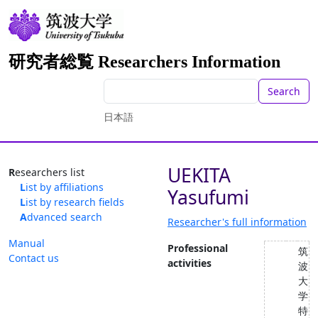
研究者総覧 Researchers Information
Search
日本語
UEKITA
Researchers list
List by affiliations
Yasufumi
List by research fields
Advanced search
Researcher's full information
Manual
Professional
筑
Contact us
activities
波
大
学
特