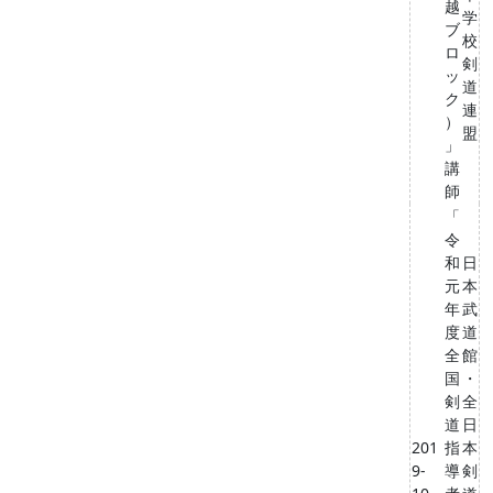
越
学
ブ
校
ロ
剣
ッ
道
ク
連
）
盟
」
講
師
「
令
和
日
元
本
年
武
度
道
全
館
国
・
剣
全
道
日
201
指
本
9-
導
剣