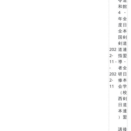
令
道
和
館
4
・
年
全
度
日
全
本
国
剣
剣
道
202
道
連
2-
指
盟
11 -
導
・
-
者
全
202
研
日
2-
修
本
11
会
学
（
校
西
剣
日
道
本
連
）
盟
講
後