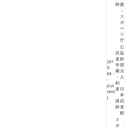
師
援
：
ス
ポ
ー
ツ
庁
公
武
益
道
財
201
学
団
5-
園
法
04 -
・
人
-
剣
(cur
道
日
rent
本
)
講
武
師
道
館
ス
ポ