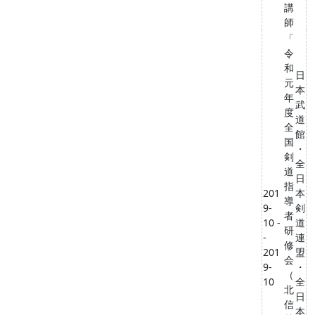
講
師
「
令
和
日
元
本
年
武
度
道
全
館
国
・
剣
全
道
日
指
201
本
導
9-
剣
者
10 -
道
研
-
連
修
201
盟
会
9-
・
（
10
全
北
日
信
本