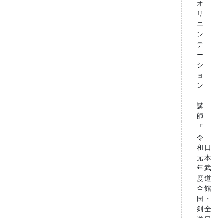
オ
リ
エ
ン
テ
ー
シ
ョ
ン
，
講
師
「
令
和
日
元
本
年
武
度
道
全
館
国
・
剣
全