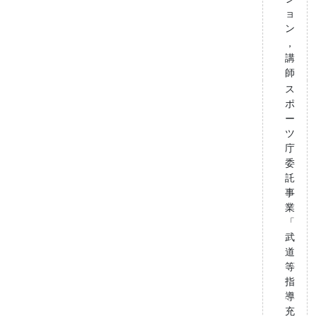
ョ
ン
，
講
師
ス
ポ
ー
ツ
庁
委
託
事
業
「
武
道
等
指
導
充