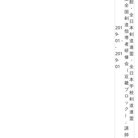
館
全
・
国
全
剣
日
道
201
本
指
9-
剣
導
01 -
道
者
-
連
研
201
盟
修
9-
・
会
01
全
（
日
近
本
畿
学
ブ
校
ロ
剣
ッ
道
ク
連
）
盟
」
講
師