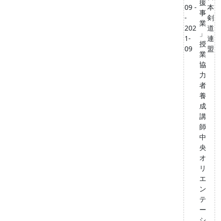
援
09 -
本
事
-
剣
業
202
道
」
1-
連
授
09
盟
業
協
力
者
養
成
講
師
中
央
オ
リ
エ
ン
テ
ー
シ