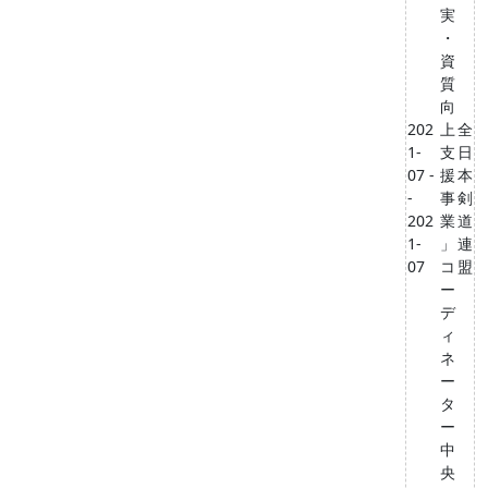
実
・
資
質
向
202
上
全
1-
支
日
07 -
援
本
-
事
剣
202
業
道
1-
」
連
07
コ
盟
ー
デ
ィ
ネ
ー
タ
ー
中
央