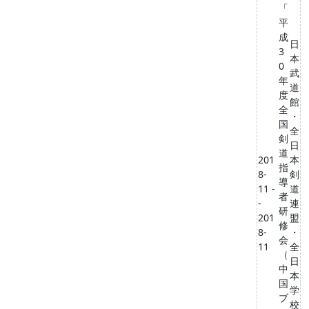
「
平
成
日
3
本
0
武
年
道
度
館
全
・
国
全
剣
日
道
201
本
指
8-
剣
導
11 -
道
者
-
連
研
201
盟
修
8-
・
会
11
全
（
日
中
本
国
学
ブ
校