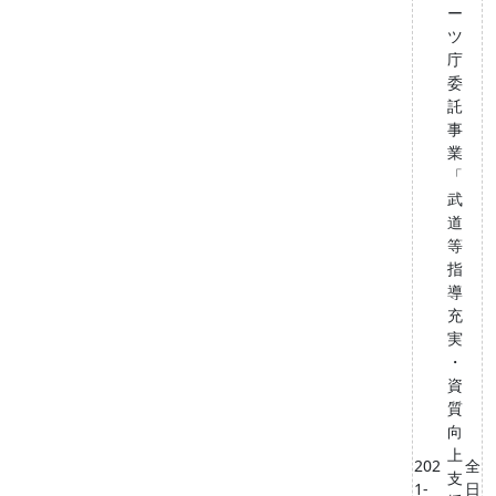
ー
ツ
庁
委
託
事
業
「
武
道
等
指
導
充
実
・
資
質
向
上
202
全
支
1-
日