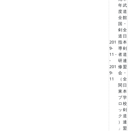
年
武
度
道
全
館
国
・
剣
全
道
日
201
指
本
9-
導
剣
11 -
者
道
-
研
連
201
修
盟
9-
会
・
11
（
全
関
日
東
本
ブ
学
ロ
校
ッ
剣
ク
道
）
連
」
盟