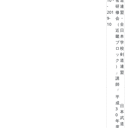
10 -
者
道
-
研
連
201
修
盟
9-
会
・
10
（
全
近
日
畿
本
ブ
学
ロ
校
ッ
剣
ク
道
）
連
」
盟
講
師
「
平
成
日
3
本
0
武
年
道
度