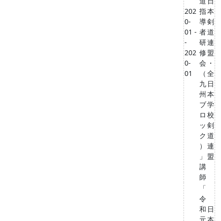
道
日
202
指
本
0-
導
剣
01 -
者
道
-
研
連
202
修
盟
0-
会
・
01
（
全
九
日
州
本
ブ
学
ロ
校
ッ
剣
ク
道
）
連
」
盟
講
師
「
令
和
日
元
本