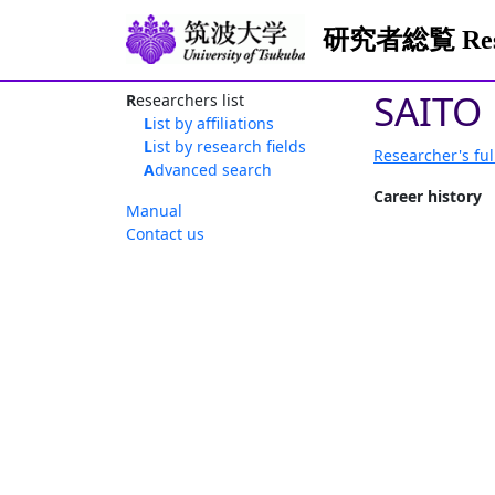
研究者総覧 Resea
SAITO
Researchers list
List by affiliations
List by research fields
Researcher's ful
Advanced search
Career history
Manual
Contact us