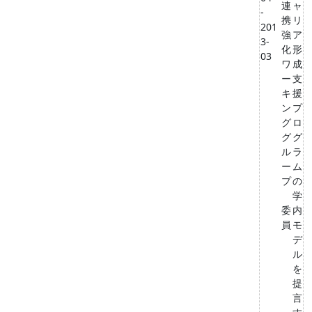
連
ャ
-
携
リ
201
強
ア
3-
化
形
03
ワ
成
ー
支
キ
援
ン
プ
グ
ロ
グ
グ
ル
ラ
ー
ム
プ
の
学
委
内
員
モ
デ
ル
を
提
言