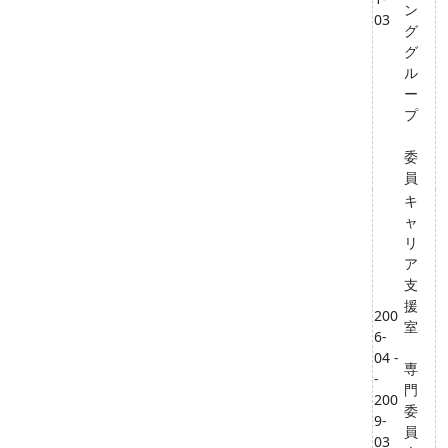
ン
03
グ
グ
ル
ー
プ
委
員
キ
ャ
リ
ア
支
援
200
室
6-
04 -
専
-
門
200
委
9-
員
03