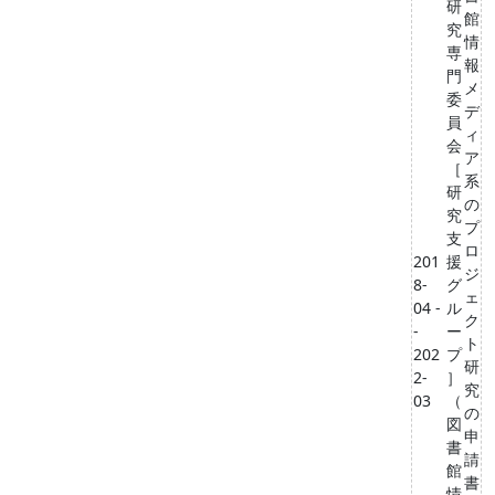
研
館
究
情
専
報
門
メ
委
デ
員
ィ
会
ア
［
系
研
の
究
プ
支
ロ
201
援
ジ
8-
グ
ェ
04 -
ル
ク
-
ー
ト
202
プ
研
2-
］
究
03
（
の
図
申
書
請
館
書
情