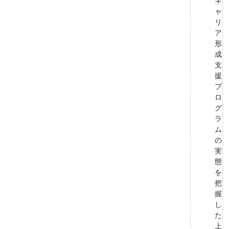
キ
ャ
リ
ア
形
成
支
援
プ
ロ
グ
ラ
ム
の
実
態
を
把
握
し
た
上