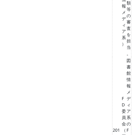
類
報
等
メ
の
デ
審
ィ
査
ア
を
系
担
）
当
。
図
書
館
情
報
メ
F
デ
D
ィ
委
ア
員
系
会
の
201
（
F