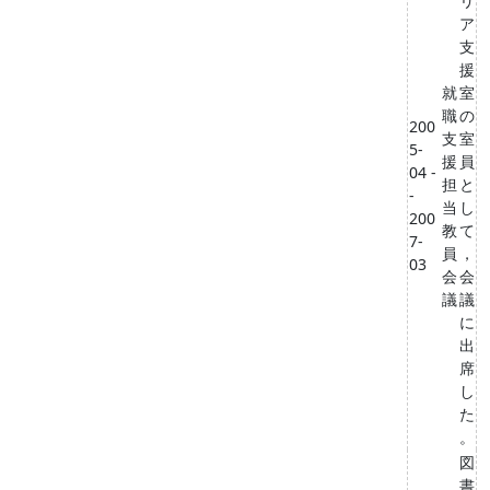
リ
ア
支
援
就
室
職
の
200
支
室
5-
援
員
04 -
担
と
-
当
し
200
教
て
7-
員
，
03
会
会
議
議
に
出
席
し
た
。
図
書