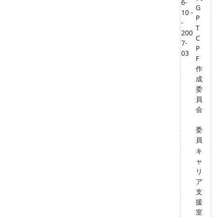
6-
G
10 -
P
-
T
200
C
7-
P
03
F
作
成
委
員
会
委
員
キ
ャ
リ
ア
支
援
室