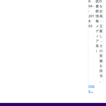
6-
図
D
04 -
書
を
-
館
企
201
情
画
8-
報
・
03
メ
立
デ
案
ィ
し
ア
，
系
そ
）
の
実
施
を
担
当
。
mor
e...