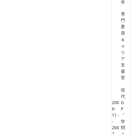
会
専
門
委
員
キ
ャ
リ
ア
支
援
室
現
代
200
G
6-
P
11 -
「
-
学
200
問
7-
と