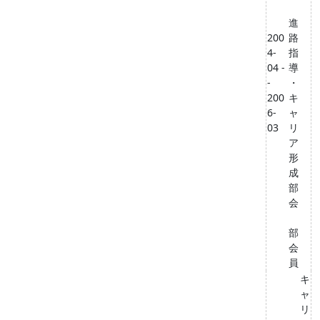
進
200
路
4-
指
04 -
導
-
・
200
キ
6-
ャ
03
リ
ア
形
成
部
会
部
会
員
キ
ャ
リ