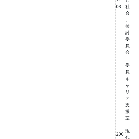
03
社
会
」
検
討
委
員
会
委
員
キ
ャ
リ
ア
支
援
室
現
200
代