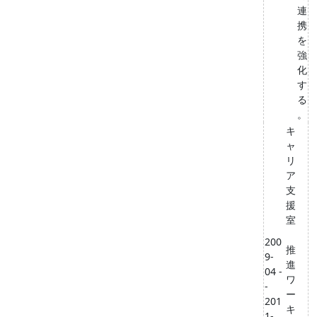
連
携
を
強
化
す
る
。
キ
ャ
リ
ア
支
援
室
200
推
9-
進
04 -
ワ
-
ー
201
キ
1-