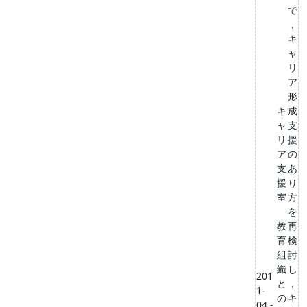
で
，
キ
ャ
リ
ア
形
キ
成
ャ
支
リ
援
ア
の
支
あ
援
り
室
方
を
教
再
育
検
組
討
織
し
201
と
，
1-
の
キ
04 -