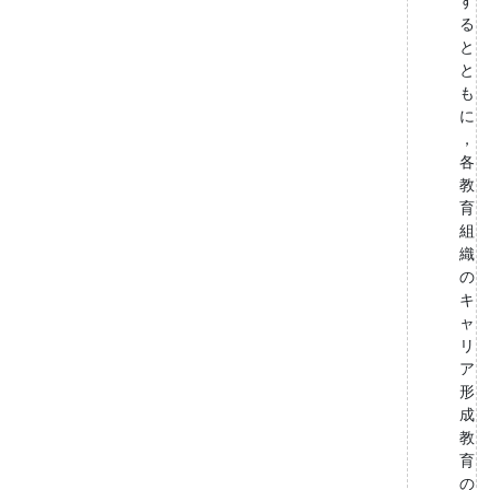
す
る
と
と
も
に
，
各
教
育
組
織
の
キ
ャ
リ
ア
形
成
教
育
の