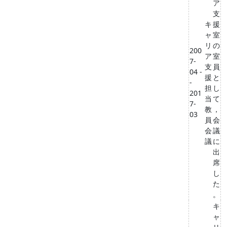
ア
支
キ
援
ャ
室
リ
の
200
ア
室
7-
支
員
04 -
援
と
-
担
し
201
当
て
7-
教
，
03
員
会
会
議
議
に
出
席
し
た
。
キ
ャ