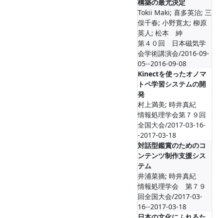
構築の最尤決定
Tokii Maki; 喜多英治; 三
俣千春; 小野寛太; 柳原
英人; 松本 紳
第４０回 日本磁気学
会学術講演会/2016-09-
05--2016-09-08
Kinectを使ったオノマ
トペ学習システムの開
発
村上満美; 時井真紀
情報処理学会第７９回
全国大会/2017-03-16-
-2017-03-18
対話型鑑賞のためのコ
ンテンツ制作支援シス
テム
井浦菜摘; 時井真紀
情報処理学会 第７９
回全国大会/2017-03-
16--2017-03-18
日本の文化にふれるた