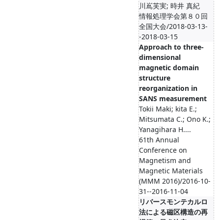
川嶌芙実; 時井 真紀
情報処理学会第８０回
全国大会/2018-03-13-
-2018-03-15
Approach to three-
dimensional
magnetic domain
structure
reorganization in
SANS measurement
Tokii Maki; kita E.;
Mitsumata C.; Ono K.;
Yanagihara H....
61th Annual
Conference on
Magnetism and
Magnetic Materials
(MMM 2016)/2016-10-
31--2016-11-04
リバースモンテカルロ
法による磁区構造の再