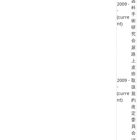
器
2009 -
科
-
手
(curre
術
nt)
研
究
会
尿
路
上
皮
癌
2009 -
取
-
扱
(curre
規
nt)
約
改
定
委
員
会
泌