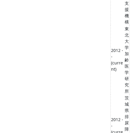
支
援
機
構
東
北
大
学
2012 -
加
-
齢
(curre
医
nt)
学
研
究
所
茨
城
県
排
2012 -
尿
-
障
(curre