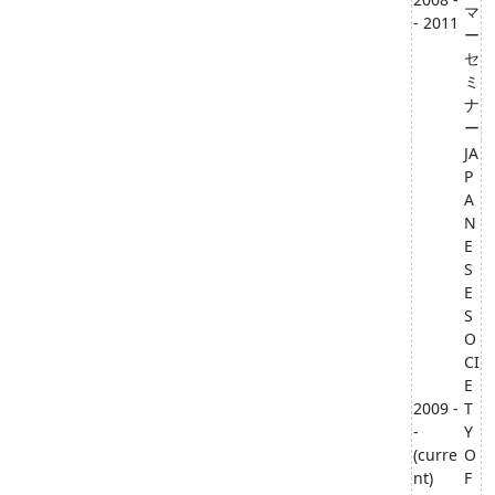
マ
- 2011
ー
セ
ミ
ナ
ー
JA
P
A
N
E
S
E
S
O
CI
E
2009 -
T
-
Y
(curre
O
nt)
F