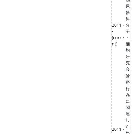
尿
器
科
2011 -
分
-
子
(curre
・
nt)
細
胞
研
究
会
診
療
行
為
に
関
連
し
た
2011 -
死