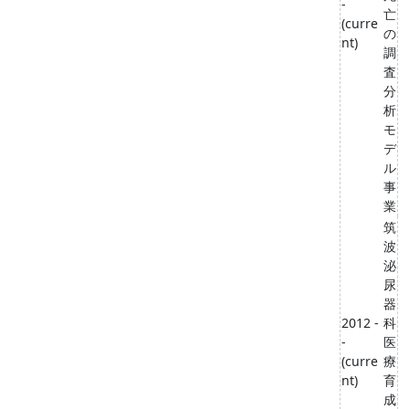
-
亡
(curre
の
nt)
調
査
分
析
モ
デ
ル
事
業
筑
波
泌
尿
器
2012 -
科
-
医
(curre
療
nt)
育
成