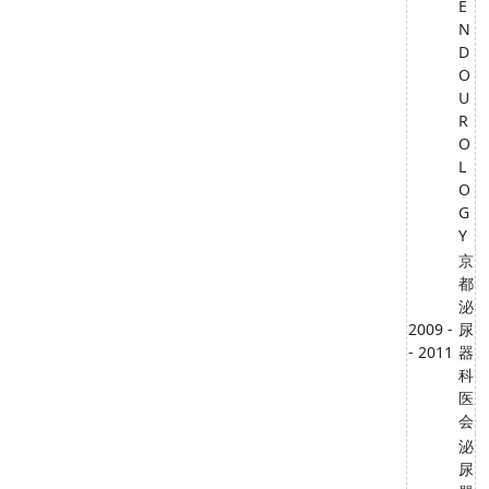
E
N
D
O
U
R
O
L
O
G
Y
京
都
泌
2009 -
尿
- 2011
器
科
医
会
泌
尿