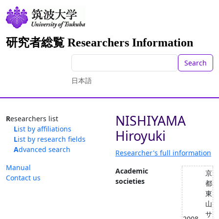
研究者総覧 Researchers Information
Search
日本語
NISHIYAMA
Researchers list
List by affiliations
Hiroyuki
List by research fields
Advanced search
Researcher's full information
Manual
Academic
京
Contact us
societies
都
東
山
サ
2008 -