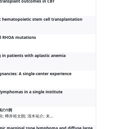
 transplant outcomes in CBT
 hematopoietic stem cell transplantation
Val RHOA mutations
g in patients with aplastic anemia
nancies: A single-center experience
lymphomas in a single institute
病の1例
; 樽井裕太朗; 清木祐介; 末...
enic marginal zone lymphoma and diffuse large