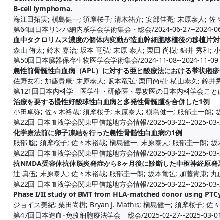
B-cell lymphoma.
海江田拓実; 槇島健一; 須摩桜子; 清木祐介; 安部佳亮; 末原泰人; 佐々
第64回日本リンパ網内系学会学術集会・総会/2024-06-27--2024-06
血中タクロリムス濃度の個体内変動が造血幹細胞移植後の移植片対
森山 侑太; 鈴木 嘉治; 坂本 竜弘; 末原 泰人; 栗田 尚樹; 錦井 秀和; 小原
第50回日本臓器保存生物医学会学術集会/2024-11-08--2024-11-09
急性前骨髄性白血病（APL）に対する亜ヒ酸療法における帯状疱
佐野友宥; 加藤貴康; 末原泰人; 坂本竜弘; 栗田尚樹; 横山泰久; 錦井秀和
第121回日本内科学 医学生・研修医・専攻医の日本内科学会ことはじめ 2024
治療を要する慢性好酸球性白血病と多発性骨髄腫を合併した1例
小田卓弥; 佐々木裕哉; 須摩桜子; 末原泰人; 槇島健一; 服部圭一朗; 坂本
第22回 日本血液学会関東甲信越地方会情報/2025-03-22--2025-03-
化学療法前に卵子凍結を行った急性骨髄性白血病の1例
服部 聡; 須摩桜子; 佐々木裕哉; 槇島健一; 末原泰人; 服部圭一朗; 坂本
第22回 日本血液学会関東甲信越地方会情報/2025-03-22--2025-03-
抗NMDA受容体抗体脳炎発症から8ヶ月後に診断した中枢神経原発
辻 真伍; 末原泰人; 佐々木裕哉; 服部圭一朗; 坂本竜弘; 加藤貴康; 丸山
第22回 日本血液学会関東甲信越地方会情報/2025-03-22--2025-03-
Phase I/II study of BMT from HLA-matched donor using PTCy
ジョイス美紀; 栗田尚樹; Bryan J. Mathis; 槇島健一; 須摩桜子; 佐々
第47回日本造血･免疫細胞療法学会 総会/2025-02-27--2025-03-0