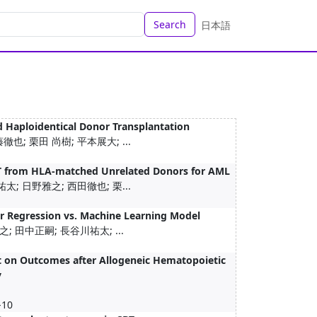
Search
日本語
 Haploidentical Donor Transplantation
也; 栗田 尚樹; 平本展大; ...
1
CT from HLA-matched Unrelated Donors for AML
太; 日野雅之; 西田徹也; 栗...
1
ear Regression vs. Machine Learning Model
; 田中正嗣; 長谷川祐太; ...
1
t on Outcomes after Allogeneic Hematopoietic
y
-10