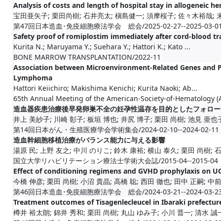
Analysis of costs and length of hospital stay in allogeneic h
宝田亜矢子; 栗田尚樹; 石井亮太; 槇島健一; 須摩桜子; 佐々木裕哉; 末原
第47回日本造血･免疫細胞療法学会 総会/2025-02-27--2025-03-0
Safety proof of romiplostim immediately after cord-blood tran
Kurita N.; Maruyama Y.; Suehara Y.; Hattori K.; Kato ...
BONE MARROW TRANSPLANTATION/2022-11
Association between Microenvironment-Related Genes and P
Lymphoma
Hattori Keiichiro; Makishima Kenichi; Kurita Naoki; Ab...
65th Annual Meeting of the American-Society-of-Hematology (
造血器疾患治療後早発卵巣不全の妊孕性温存を目的としたフォロー
井上 美紗子; 川崎 彰子; 板垣 博也; 井尻 博子; 栗田 尚樹; 池見 亜也子; 
第14回日本がん・生殖医療学会学術集会/2024-02-10--2024-02-11
造血幹細胞移植治療がバランス能力に与える影響
湯原 民; 上野 友之; 中川 のりこ; 鈴木 康裕; 横山 泰久; 栗田 尚樹; 石川
国立大学リハビリテーション療法士学術大会誌/2015-04--2015-04
Effect of conditioning regimens and GVHD prophylaxis on 
今橋 伸彦; 栗田 尚樹; 小沼 貴晶; 高橋 聡; 西田 徹也; 田中 正嗣; 中前 
第46回日本造血･免疫細胞療法学会 総会/2024-03-21--2024-03-2
Treatment outcomes of Tisagenlecleucel in Ibaraki prefectur
樽井 裕太朗; 錦井 秀和; 栗田 尚樹; 丸山 ゆみ子; 小川 晋一; 清水 誠一; 