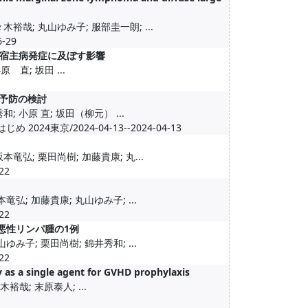
木裕哉; 丸山ゆみ子; 服部圭一朗; ...
-29
宿主病発症に及ぼす影響
 直; 坂田 ...
疹予防の検討
; 小原 直; 坂田（柳元） ...
東京/2024-04-13--2024-04-13
竜弘; 栗田尚樹; 加藤貴康; 丸...
22
竜弘; 加藤貴康; 丸山ゆみ子; ...
22
悪性リンパ腫の1例
ゆみ子; 栗田尚樹; 錦井秀和; ...
22
 as a single agent for GVHD prophylaxis
木裕哉; 末原泰人; ...
1