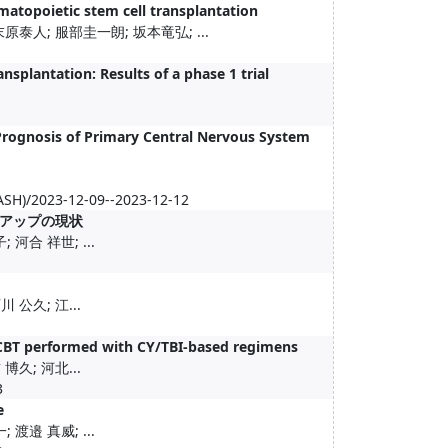
ematopoietic stem cell transplantation
泰人; 服部圭一朗; 坂本竜弘; ...
1
splantation: Results of a phase 1 trial
rognosis of Primary Central Nervous System
ASH)/2023-12-09--2023-12-12
アップの現状
河合 祥世; ...
 公久; 江...
UCBT performed with CY/TBI-based regimens
博久; 河北...
3
e
渡邉 真威; ...