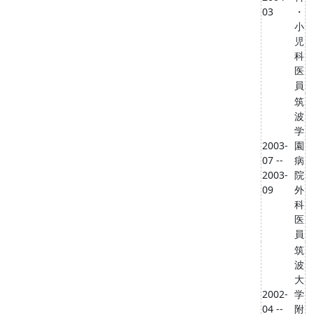
03
・
小
児
科
医
員
筑
波
学
2003-
園
07 --
病
2003-
院
09
外
科
医
員
筑
波
大
2002-
学
04 --
附