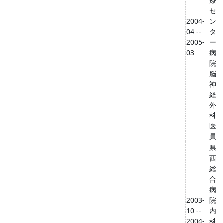
療
セ
2004-
ン
04 --
タ
2005-
ー
03
病
院
脳
神
経
外
科
医
員
県
西
総
合
病
2003-
院
10 --
内
2004-
科