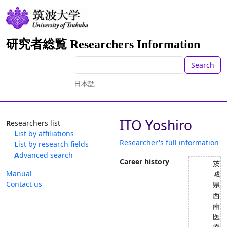
研究者総覧 Researchers Information
Search
日本語
ITO Yoshiro
Researchers list
List by affiliations
Researcher's full information
List by research fields
Advanced search
Career history
茨
Manual
城
Contact us
県
西
南
医