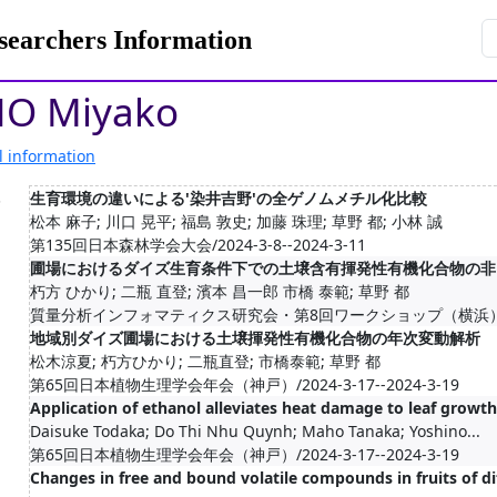
rchers Information
O Miyako
l information
.
生育環境の違いによる'染井吉野'の全ゲノムメチル化比較
松本 麻子; 川口 晃平; 福島 敦史; 加藤 珠理; 草野 都; 小林 誠
第135回日本森林学会大会/2024-3-8--2024-3-11
圃場におけるダイズ生育条件下での土壌含有揮発性有機化合物の非
朽方 ひかり; 二瓶 直登; 濱本 昌一郎 市橋 泰範; 草野 都
質量分析インフォマティクス研究会・第8回ワークショップ（横浜）/2023-5
地域別ダイズ圃場における土壌揮発性有機化合物の年次変動解析
松木涼夏; 朽方ひかり; 二瓶直登; 市橋泰範; 草野 都
第65回日本植物生理学会年会（神戸）/2024-3-17--2024-3-19
Application of ethanol alleviates heat damage to leaf growth
Daisuke Todaka; Do Thi Nhu Quynh; Maho Tanaka; Yoshino...
第65回日本植物生理学会年会（神戸）/2024-3-17--2024-3-19
Changes in free and bound volatile compounds in fruits of d