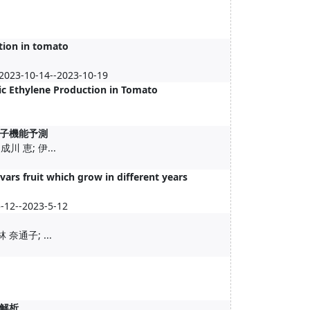
tion in tomato
2023-10-14--2023-10-19
ic Ethylene Production in Tomato
子機能予測
川 恵; 伊...
vars fruit which grow in different years
-2023-5-12
 奈通子; ...
解析