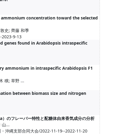
of ammonium concentration toward the selected
 敦史; 齊藤 和季
23-9-13
d genes found in Arabidopsis intraspecific
ry ammonium in intraspecific Arabidopsis F1
穣; 草野 ...
ination between biomass size and nitrogen
essa）のフレーバー特性と配糖体由来香気成分の分析
山...
合同大会/2022-11-19--2022-11-20