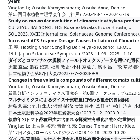
years
Yingtao Li; Yusuke Kamiyoshihara; Yusuke Aono; Denise ...
第65回日本植物生理学会年会（神戸）/2024-3-17--2024-3-19
Study on molecular evolution of climacteric ethylene produc
CUI ZEYU; BAI SONGLING; Kusano Miyako; Ezura Hiroshi; ...
SOL 2023, XVIII International Solanaceae Genome Conference/
Increased ACS Enzyme Dosage Causes Initiation of Climacter
王 寧; Haoting Chen; Songling Bai; Miyako Kusano; HIROS...
19th Japan Solanaceae Symposium/2023-11-09--2023-11-10
ダイズとコマツナの大規模フィールドオミクスデータを用いた遺伝
大熊 直生; 熊石 妃恵; 福島 敦史; 小林 奈通子; 濱本 昌一郎; 草野 都; 成
日本植物学会第87回大会/2023-9-7--2023-9-9
Changes in free volatile compounds of different tomato culti
Yingtao Li; Yusuke Kamiyoshihara; Yusuke Aono; Denise ...
質量分析インフォマティクス研究会・第8回ワークショップ/2023-5-12-
マルチオミクスによるダイズ子実収量に関わる複合的要因解析
村島 和基; ; 丸山 隼人; 渡部 敏裕; 大津 厳生; 草野 都; 杉山 暁史; 小林
日本土壌肥料学会2023年度愛媛大会/2023-9-12--2023-9-14
複数年のトマト品種果実に含まれる揮発性有機化合物の定量解析
Yingtao Li; 上吉原 裕亮; 青野 佑亮; Denise Tieman; Harry Klee...
第17回メタボロームシンポジウム/2023-10-18--2023-10-20
ダイズ生育圃場における土壌含有揮発性有機化合物の非ターゲット