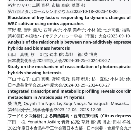
朽方 ひかり; 二瓶 直登; 市橋 泰範; 草野 都
第17回メタボロームシンポジウム/2023-10-18--2023-10-20
Elucidation of key factors responding to dynamic changes 
WRC cultivar using omics approaches
草野 都; 轡田 圭又; 西澤 具子; 小泉 美希子; 小林 誠; 七夕高也; 福島
第40回日本植物バイオテクノロジー学会（千葉）大会/2023-09-10--20
Analysis of the relationship between non-additively expresse
hybrids and biomass heterosis
山口 真明; 杉 直也; 鈴木 穣; 草野 都; 柴 博史
日本農芸化学会2024年度大会/2024-03-25--2024-03-27
Study on the mechanism of reassimilation of photorespirato
hybrids showing heterosis
平山 十右子; 山口 真明; 野崎 雪乃; 桾澤 都月; 杉 直也; 小林 誠; 鈴木 
日本農芸化学会2024年度大会/2024-03-25--2024-03-27
Integrated transcript and metabolic profiling reveals coord
metabolism in Arabidopsis F1 hybrids
柴 博史; Quynh Thi Ngoc Le; Sugi Naoya; Yamaguchi Masaak...
第46回分子生物学会年会/2023-12-06--2023-12-08
フードミクス解析による南西諸島・台湾在来柑橘（Citrus depr
下田 一樹; Yonathan Asikin; 青野 佑亮; 草野 都; 柴 博史; 田村 祥雄; 
2022年度日本食品科学工学会西日本支部・日本栄養・食糧学会九州・沖縄支部