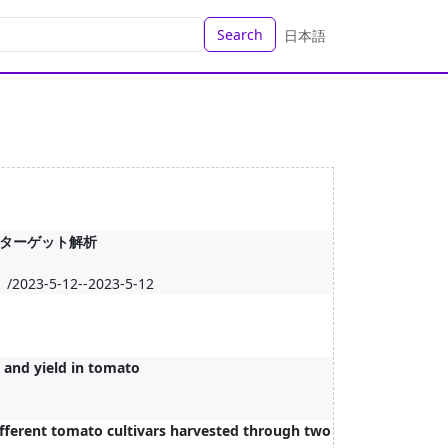
Search
日本語
ターゲット解析
-12--2023-5-12
 and yield in tomato
ifferent tomato cultivars harvested through two