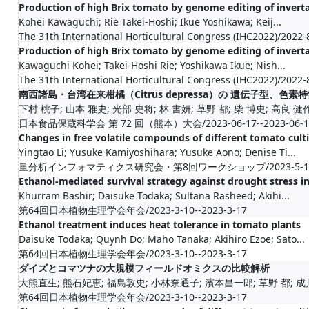
Production of high Brix tomato by genome editing of inverta
Kohei Kawaguchi; Rie Takei-Hoshi; Ikue Yoshikawa; Keij...
The 31th International Horticultural Congress (IHC2022)/2022-
Production of high Brix tomato by genome editing of inverta
Kawaguchi Kohei; Takei-Hoshi Rie; Yoshikawa Ikue; Nish...
The 31th International Horticultural Congress (IHC2022)/2022-
南西諸島・台湾在来柑橘（Citrus depressa）の 遺伝子型、色
下村 桃子; 山本 雅史; 光部 史将; 林 書妍; 草野 都; 柴 博史; 高良 健作;
日本食品保蔵科学会 第 72 回（熊本）大会/2023-06-17--2023-06-1
Changes in free volatile compounds of different tomato culti
Yingtao Li; Yusuke Kamiyoshihara; Yusuke Aono; Denise Ti...
量分析インフォマティクス研究会・第8回ワークショップ/2023-5-12--2
Ethanol-mediated survival strategy against drought stress in
Khurram Bashir; Daisuke Todaka; Sultana Rasheed; Akihi...
第64回日本植物生理学会年会/2023-3-10--2023-3-17
Ethanol treatment induces heat tolerance in tomato plants
Daisuke Todaka; Quynh Do; Maho Tanaka; Akihiro Ezoe; Sato...
第64回日本植物生理学会年会/2023-3-10--2023-3-17
ダイズとコマツナの大規模フィールドオミクスの比較解析
大熊直生; 熊石妃恵; 福島敦史; 小林奈通子; 濱本昌一郎; 草野 都; 
第64回日本植物生理学会年会/2023-3-10--2023-3-17