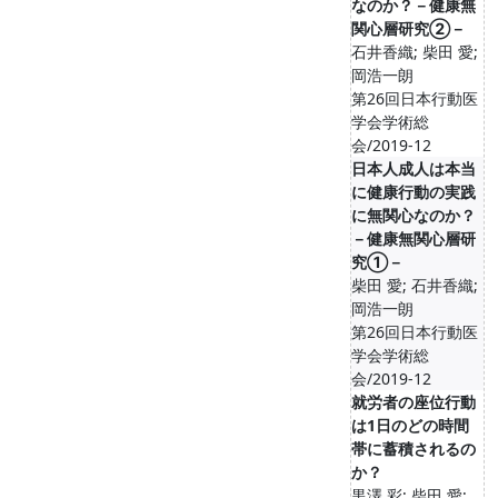
なのか？－健康無
関心層研究②－
石井香織; 柴田 愛;
岡浩一朗
第26回日本行動医
学会学術総
会/2019-12
日本人成人は本当
に健康行動の実践
に無関心なのか？
－健康無関心層研
究①－
柴田 愛; 石井香織;
岡浩一朗
第26回日本行動医
学会学術総
会/2019-12
就労者の座位行動
は1日のどの時間
帯に蓄積されるの
か？
黒澤 彩; 柴田 愛;