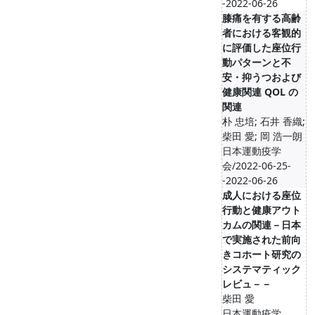
-2022-06-26
膝痛を有する高齢
者における客観的
に評価した座位行
動パターンと不
安・抑うつおよび
健康関連 QOL の
関連
朴 忠培; 石井 香織;
柴田 愛; 岡 浩一朗
日本運動疫学
会/2022-06-25-
-2022-06-26
成人における座位
行動と健康アウト
カムの関連－日本
で実施された前向
きコホート研究の
システマティック
レビュ－－
柴田 愛
日本運動疫学