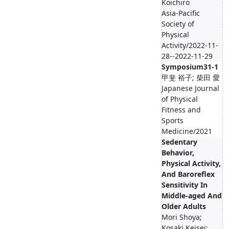
Koichiro
Asia-Pacific
Society of
Physical
Activity/2022-11-
28--2022-11-29
Symposium31-1
甲斐 裕子; 柴田 愛
Japanese Journal
of Physical
Fitness and
Sports
Medicine/2021
Sedentary
Behavior,
Physical Activity,
And Baroreflex
Sensitivity In
Middle-aged And
Older Adults
Mori Shoya;
Kosaki Keisei;