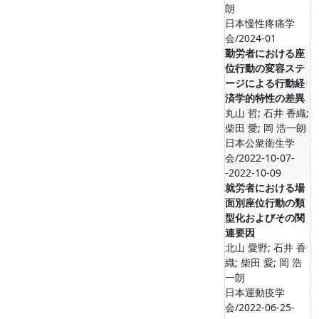
朗
日本慢性疼痛学
会/2024-01
勤労者における座
位行動の変容ステ
ージによる行動経
済学的特性の差異
丸山 哲; 石井 香織;
柴田 愛; 岡 浩一朗
日本公衆衛生学
会/2022-10-07-
-2022-10-09
就労者における場
面別座位行動の類
型化およびその関
連要因
北山 愛野; 石井 香
織; 柴田 愛; 岡 浩
一朗
日本運動疫学
会/2022-06-25-