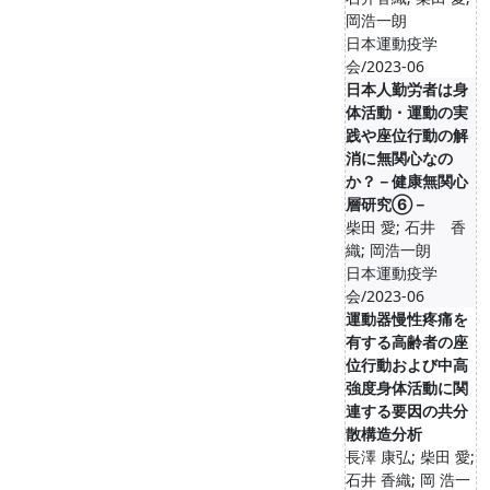
岡浩一朗
日本運動疫学
会/2023-06
日本人勤労者は身
体活動・運動の実
践や座位行動の解
消に無関心なの
か？－健康無関心
層研究⑥－
柴田 愛; 石井 香
織; 岡浩一朗
日本運動疫学
会/2023-06
運動器慢性疼痛を
有する高齢者の座
位行動および中高
強度身体活動に関
連する要因の共分
散構造分析
長澤 康弘; 柴田 愛;
石井 香織; 岡 浩一