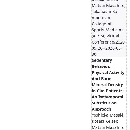
Matsui Masahiro;
Takahashi Ka...
American-
College-of-
Sports-Medicine
(ACSM) Virtual
Conference/2020-
05-26--2020-05-
30
Sedentary
Behavior,
Physical Activity
And Bone
Mineral Density
In Ckd Patients:
An Isotemporal
Substitution
Approach
Yoshioka Masaki;
Kosaki Keisei;
Matsui Masahiro;