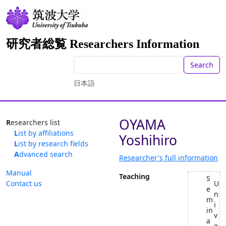
研究者総覧 Researchers Information
Search
日本語
OYAMA
Researchers list
List by affiliations
Yoshihiro
List by research fields
Advanced search
Researcher's full information
Manual
Teaching
S
Contact us
U
e
n
m
i
in
v
a
e