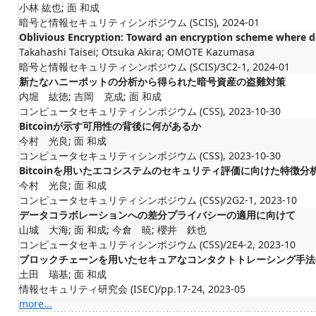
小林 紘也; 面 和成
暗号と情報セキュリティシンポジウム (SCIS), 2024-01
Oblivious Encryption: Toward an encryption scheme where dec
Takahashi Taisei; Otsuka Akira; OMOTE Kazumasa
暗号と情報セキュリティシンポジウム (SCIS)/3C2-1, 2024-01
新たなハニーポットの分析から得られた暗号資産の盗難対策
内堀 紘徳; 吉岡 克成; 面 和成
コンピュータセキュリティシンポジウム (CSS), 2023-10-30
Bitcoinが示す可用性の背後に何があるか
今村 光良; 面 和成
コンピュータセキュリティシンポジウム (CSS), 2023-10-30
Bitcoinを用いたエコシステムのセキュリティ評価に向けた特徴分
今村 光良; 面 和成
コンピュータセキュリティシンポジウム (CSS)/2G2-1, 2023-10
データコラボレーションへの差分プライバシーの適用に向けて
山城 大海; 面 和成; 今倉 暁; 櫻井 鉄也
コンピュータセキュリティシンポジウム (CSS)/2E4-2, 2023-10
ブロックチェーンを用いたセキュアなコンタクトトレーシング手法
土田 瑞基; 面 和成
情報セキュリティ研究会 (ISEC)/pp.17-24, 2023-05
more...