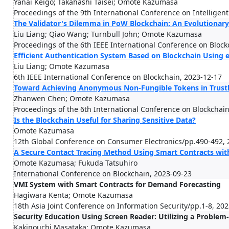
Yanai Keigo; Takahashi Taisei; Omote Kazumasa
Proceedings of the 9th International Conference on Intelligen
The Validator's Dilemma in PoW Blockchain: An Evolutionar
Liu Liang; Qiao Wang; Turnbull John; Omote Kazumasa
Proceedings of the 6th IEEE International Conference on Bloc
Efficient Authentication System Based on Blockchain Using 
Liu Liang; Omote Kazumasa
6th IEEE International Conference on Blockchain, 2023-12-17
Toward Achieving Anonymous Non-Fungible Tokens in Trust
Zhanwen Chen; Omote Kazumasa
Proceedings of the 6th International Conference on Blockchai
Is the Blockchain Useful for Sharing Sensitive Data?
Omote Kazumasa
12th Global Conference on Consumer Electronics/pp.490-492, 
A Secure Contact Tracing Method Using Smart Contracts wit
Omote Kazumasa; Fukuda Tatsuhiro
International Conference on Blockchain, 2023-09-23
VMI System with Smart Contracts for Demand Forecasting
Hagiwara Kenta; Omote Kazumasa
18th Asia Joint Conference on Information Security/pp.1-8, 20
Security Education Using Screen Reader: Utilizing a Proble
Kakinouchi Masataka; Omote Kazumasa