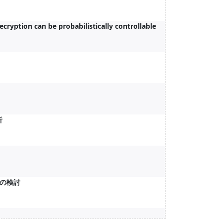
ryption can be probabilistically controllable
析
の検討