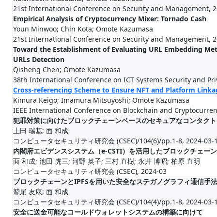
21st International Conference on Security and Management, 
Empirical Analysis of Cryptocurrency Mixer: Tornado Cash
Youn Minwoo; Chin Kota; Omote Kazumasa
21st International Conference on Security and Management, 
Toward the Establishment of Evaluating URL Embedding Metho
URLs Detection
Qisheng Chen; Omote Kazumasa
38th International Conference on ICT Systems Security and Priv
Cross-referencing Scheme to Ensure NFT and Platform Linka
Kimura Keigo; Imamura Mitsuyoshi; Omote Kazumasa
IEEE International Conference on Blockchain and Cryptocurren
犯罪対策に向けたブロックチェーンベースのセキュアなコンタクト
土田 瑞基; 面 和成
コンピュータセキュリティ研究会 (CSEC)/104(6)/pp.1-8, 2024-03-
内閣府エビデンスシステム（e-CSTI）を活用したブロックチェー
面 和成; 池田 虎三; 河野 英子; 三村 直樹; 永井 博昭; 柏原 直明
コンピュータセキュリティ研究会 (CSEC), 2024-03
ブロックチェーンとIPFSを用いた安全なステガノグラフィ通信手
鷲尾 友康; 面 和成
コンピュータセキュリティ研究会 (CSEC)/104(4)/pp.1-8, 2024-03-
安全に送金可能なコールドウォレットシステムの構築に向けて