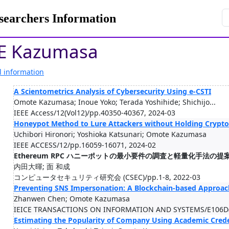
rchers Information
 Kazumasa
l information
A Scientometrics Analysis of Cybersecurity Using e-CSTI
Omote Kazumasa; Inoue Yoko; Terada Yoshihide; Shichijo...
IEEE Access/12(Vol12)/pp.40350-40367, 2024-03
Honeypot Method to Lure Attackers without Holding Crypto
Uchibori Hironori; Yoshioka Katsunari; Omote Kazumasa
IEEE ACCESS/12/pp.16059-16071, 2024-02
Ethereum RPC ハニーポットの最小要件の調査と軽量化手法の提
内田大暉; 面 和成
コンピュータセキュリティ研究会 (CSEC)/pp.1-8, 2022-03
Preventing SNS Impersonation: A Blockchain-based Approac
Zhanwen Chen; Omote Kazumasa
IEICE TRANSACTIONS ON INFORMATION AND SYSTEMS/E106D(9
Estimating the Popularity of Company Using Academic Crede