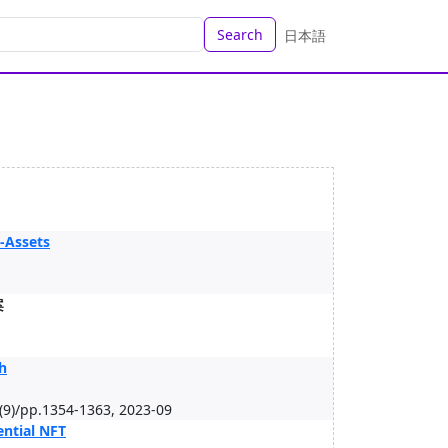
Search
日本語
-Assets
案
h
)/pp.1354-1363, 2023-09
ntial NFT