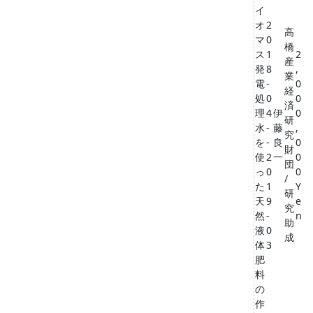
イ
オ
2
高
マ
0
橋
ス
1
2
産
発
8
,
業
電
-
0
経
処
0
0
済
理
4
伊
0
研
水
-
藤
,
究
を
-
良
0
財
使
2
一
0
団
っ
0
0
/
た
1
Y
研
天
9
e
究
然
-
n
助
液
0
成
体
3
肥
料
の
作