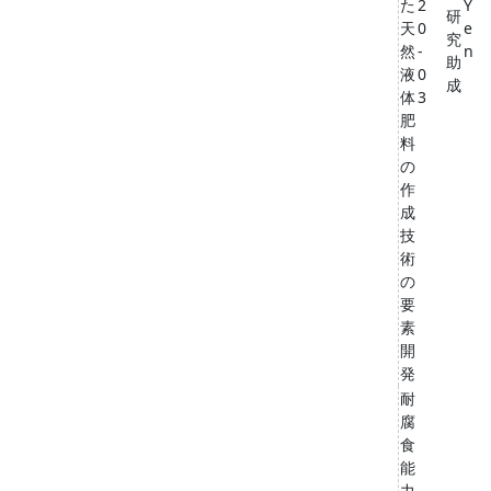
た
2
Y
研
天
0
e
究
然
-
n
助
液
0
成
体
3
肥
料
の
作
成
技
術
の
要
素
開
発
耐
腐
食
能
力