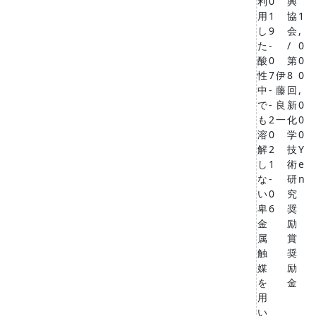
利
0
興
用
1
協
1
し
9
会
,
た
-
/
0
酸
0
第
0
性
7
伊
8
0
中
-
藤
回
,
で
-
良
新
0
も
2
一
化
0
溶
0
学
0
解
2
技
Y
し
1
術
e
な
-
研
n
い
0
究
卑
6
奨
金
励
属
賞
触
奨
媒
励
を
金
用
い