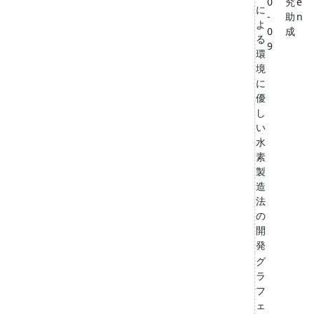
0
究
e
に
-
助
n
よ
0
成
る
9
環
境
に
優
し
い
水
素
製
造
法
の
開
発
グ
ラ
フ
ェ