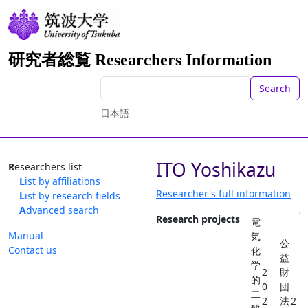
研究者総覧 Researchers Information
Search
日本語
ITO Yoshikazu
Researchers list
List by affiliations
Researcher's full information
List by research fields
Advanced search
Research projects
電
Manual
気
公
Contact us
化
益
学
2
財
的
0
団
二
2
法
2