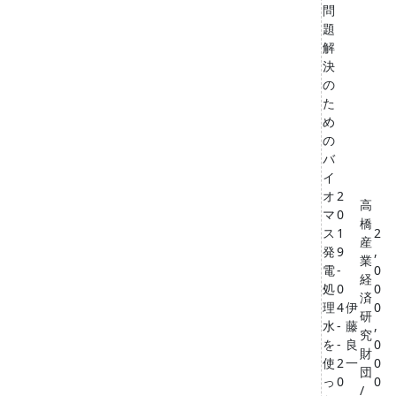
問
題
解
決
の
た
め
の
バ
イ
オ
2
高
マ
0
橋
ス
1
2
産
発
9
,
業
電
-
0
経
処
0
0
済
理
4
伊
0
研
水
-
藤
,
究
を
-
良
0
財
使
2
一
0
団
っ
0
0
/