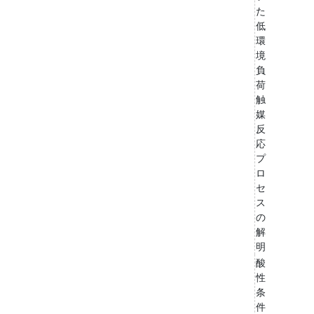
た
低
環
境
負
荷
触
媒
反
応
プ
ロ
セ
ス
の
解
明
酸
性
条
件