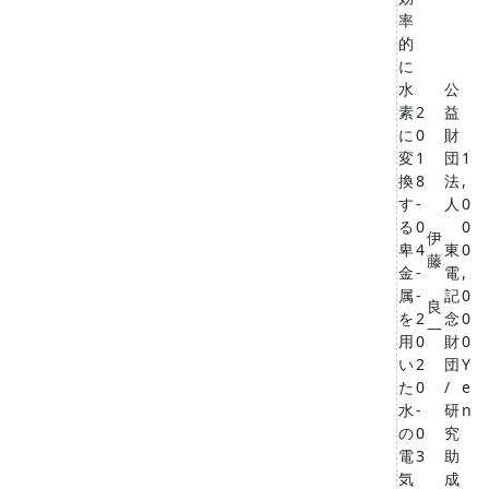
率
的
に
水
公
素
2
益
に
0
財
変
1
団
1
換
8
法
,
す
-
人
0
る
0
0
伊
卑
4
東
0
藤
金
-
電
,
属
-
記
0
良
を
2
念
0
一
用
0
財
0
い
2
団
Y
た
0
/
e
水
-
研
n
の
0
究
電
3
助
気
成