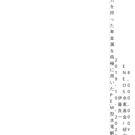
を
持
っ
た
卑
金
属
を
両
2
極
0
E
に
1
N
8
用
9
E
,
い
-
O
0
た
1
S
0
P
0
伊
水
0
E
-
藤
素
,
M
-
良
基
0
型
2
一
金
0
水
0
/
0
電
2
研
Y
解