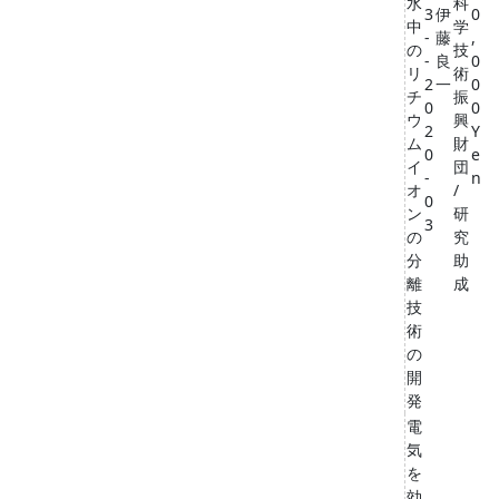
水
科
3
伊
0
中
学
-
藤
,
の
技
-
良
0
リ
術
2
一
0
チ
振
0
0
ウ
興
2
Y
ム
財
0
e
イ
団
-
n
オ
/
0
ン
研
3
の
究
分
助
離
成
技
術
の
開
発
電
気
を
効