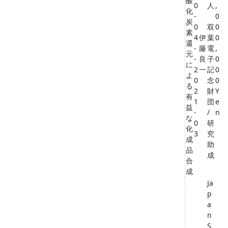
酸
0
人
,
化
-
0
炭
0
双
0
素
4
伊
葉
0
還
-
藤
電
,
元
-
良
子
0
に
2
一
記
0
よ
0
念
0
る
2
財
Y
有
1
団
e
益
-
/
n
な
0
研
化
3
究
成
助
品
成
合
成
Ja
p
a
n
S