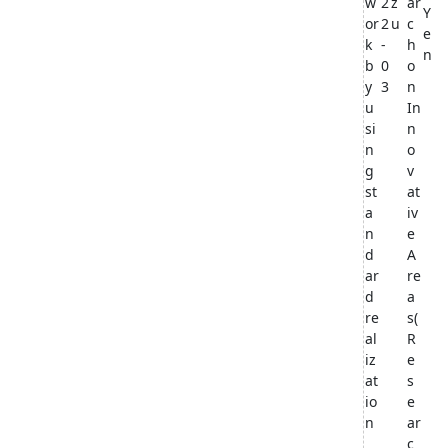
w
2
z
ar
Y
or
2
u
c
e
k
-
h
n
b
0
o
y
3
n
u
In
si
n
n
o
g
v
st
at
a
iv
n
e
d
A
ar
re
d
a
re
s(
al
R
iz
e
at
s
io
e
n
ar
c