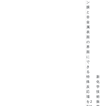
ン
膜
と
非
金
属
表
面
の
界
面
に
で
き
る
特
新
殊
化
反
学
応
技
場
術
を
2
振