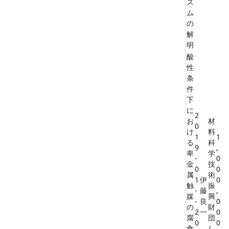
ズ
ム
の
解
明
酸
性
条
件
下
に
2
お
材
0
け
料
1
1
る
科
9
,
卑
学
-
0
金
技
0
0
属
術
1
伊
0
触
振
-
藤
,
媒
興
-
良
0
の
財
2
一
0
腐
団
0
0
食
/