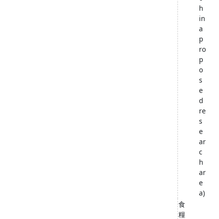
h
in
a
p
ro
p
o
s
e
d
re
s
e
ar
c
h
ar
e
a)
食
糧