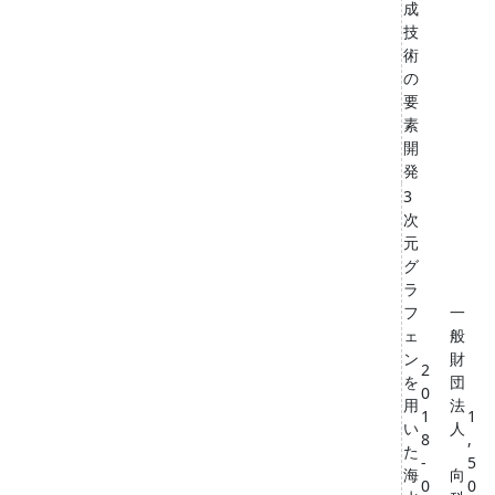
成
技
術
の
要
素
開
発
3
次
元
グ
ラ
フ
一
ェ
般
ン
財
2
を
団
0
用
法
1
1
い
人
8
,
た
-
5
海
向
0
0