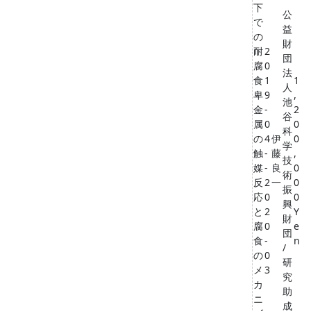
下
公
で
益
の
財
耐
2
団
腐
0
法
食
1
1
人
卑
9
,
池
金
-
2
谷
属
0
0
科
の
4
伊
0
学
触
-
藤
,
技
媒
-
良
0
術
反
2
一
0
振
応
0
0
興
と
2
Y
財
腐
0
e
団
食
-
n
/
の
0
研
メ
3
究
カ
助
ニ
成