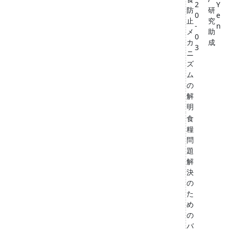
2
Y
防
研
0
e
止
究
-
n
メ
助
0
カ
成
3
ニ
ズ
ム
の
解
明
食
糧
問
題
解
決
の
た
め
の
バ