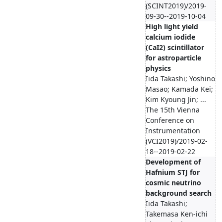
(SCINT2019)/2019-
09-30--2019-10-04
High light yield
calcium iodide
(CaI2) scintillator
for astroparticle
physics
Iida Takashi; Yoshino
Masao; Kamada Kei;
Kim Kyoung Jin; ...
The 15th Vienna
Conference on
Instrumentation
(VCI2019)/2019-02-
18--2019-02-22
Development of
Hafnium STJ for
cosmic neutrino
background search
Iida Takashi;
Takemasa Ken-ichi