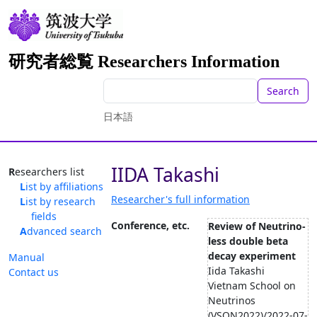
研究者総覧 Researchers Information
Search
日本語
IIDA Takashi
Researchers list
List by affiliations
Researcher's full information
List by research
fields
Conference, etc.
Review of Neutrino-
Advanced search
less double beta
decay experiment
Manual
Iida Takashi
Contact us
Vietnam School on
Neutrinos
(VSON2022)/2022-07-