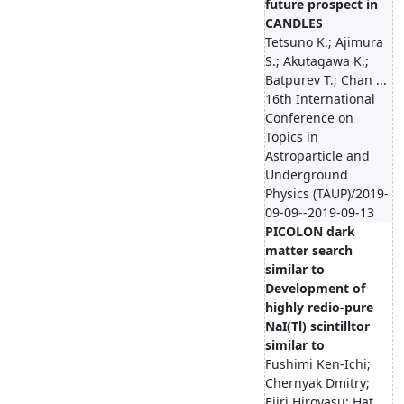
future prospect in
CANDLES
Tetsuno K.; Ajimura
S.; Akutagawa K.;
Batpurev T.; Chan ...
16th International
Conference on
Topics in
Astroparticle and
Underground
Physics (TAUP)/2019-
09-09--2019-09-13
PICOLON dark
matter search
similar to
Development of
highly redio-pure
NaI(Tl) scintilltor
similar to
Fushimi Ken-Ichi;
Chernyak Dmitry;
Ejiri Hiroyasu; Hat...