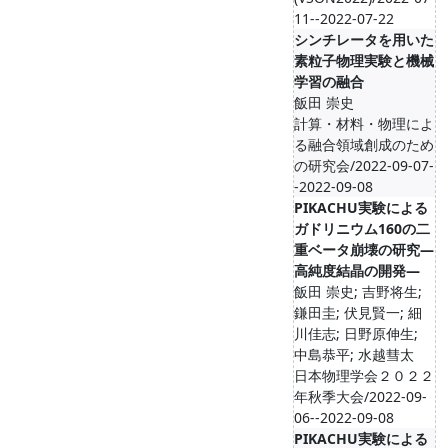
11--2022-07-22
シンチレータを用いた
素粒子物理実験と機械
学習の融合
飯田 崇史
計算・材料・物理によ
る融合領域創成のため
の研究会/2022-09-07-
-2022-09-08
PIKACHU実験による
ガドリニウム160の二
重ベータ崩壊の研究―
高純度結晶の開発―
飯田 崇史; 吉野将生;
鎌田圭; 伏見賢一; 細
川佳志; 日野原伸生;
中島恭平; 水越彗太
日本物理学会２０２２
年秋季大会/2022-09-
06--2022-09-08
PIKACHU実験による