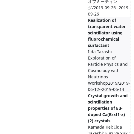
オフミーティン
グ/2019-09-26--2019-
09-26
Realization of
transparent water
scintillator using
fluorochemical
surfactant
Iida Takashi
Exploration of
Particle Physics and
Cosmology with
Neutrinos
Workshop2019/2019-
06-12--2019-06-14
Crystal growth and
scintillation
properties of Eu-
doped Ca(BrxI1-x)
(2) crystals
Kamada Kei; Iida
Takashi; Furuya Yuki;