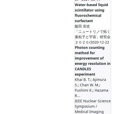
Water-based liquid
scintillator using
fluorochemical
surfactant
飯田 崇史
「ニュートリノで拓く
素粒子と宇宙」研究会
２０２０/2020-12-22
Photon counting
method for
improvement of
energy resolution in
CANDLES
experiment
Khai B. T.; Ajimura
S.; Chan W. M.;
Fushimi K.; Hazama
R...
IEEE Nuclear Science
Symposium /
Medical Imaging