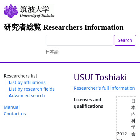
研究者総覧 Researchers Information
Search
日本語
USUI Toshiaki
Researchers list
List by affiliations
Researcher's full information
List by research fields
Advanced search
Licenses and
日
qualifications
Manual
本
Contact us
内
科
学
2012-
会