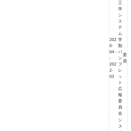
工
学
シ
ス
テ
ム
202
学
0-
類
04 -
パ
委
-
ン
員
202
フ
2-
レ
03
ッ
ト
広
報
委
員
会
シ
ス