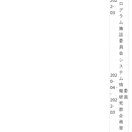
202
ロ
2-
グ
03
ラ
ム
施
設
委
員
会
シ
ス
テ
202
ム
0-
情
04 -
報
委
-
研
員
202
究
2-
群
03
企
画
室