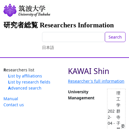
研究者総覧 Researchers Information
Search
日本語
KAWAI Shin
Researchers list
List by affiliations
Researcher's full information
List by research fields
Advanced search
University
理
Management
Manual
工
Contact us
学
202
群
2-
寺
04 -
子
委