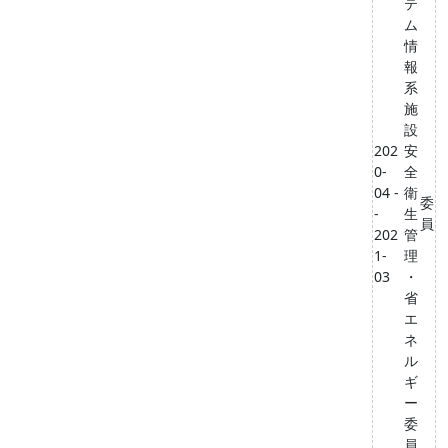
テ
ム
情
報
系
施
設
202
安
0-
全
04 -
衛
委
-
生
員
202
管
1-
理
03
・
省
エ
ネ
ル
ギ
ー
委
員