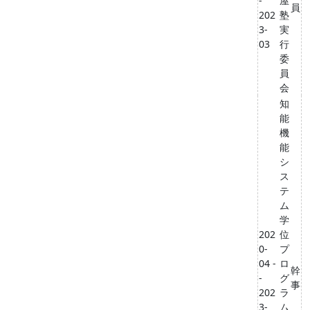
-
屋
員
202
塾
3-
実
03
行
委
員
会
知
能
機
能
シ
ス
テ
ム
学
202
位
0-
プ
04 -
ロ
幹
-
グ
事
202
ラ
3-
ム