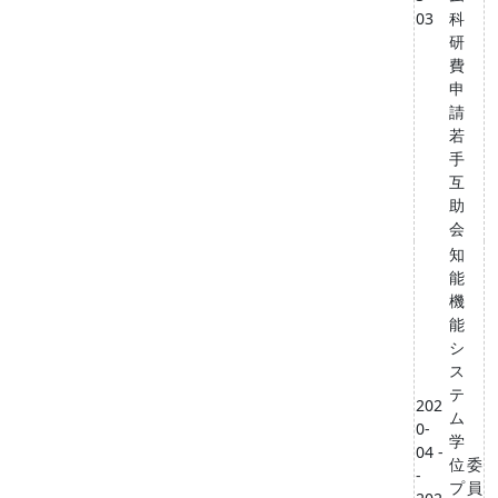
03
科
研
費
申
請
若
手
互
助
会
知
能
機
能
シ
ス
テ
202
ム
0-
学
04 -
位
委
-
プ
員