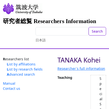
研究者総覧 Researchers Information
Search
日本語
TANAKA Kohei
Researchers list
List by affiliations
Researcher's full information
List by research fields
Advanced search
Teaching
S
Manual
p
Contact us
e
ci
al
S