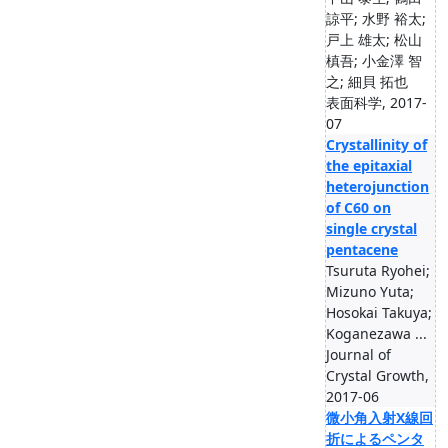
諒平; 水野 裕太;
戸上 雄太; 松山
槙吾; 小金澤 智
之; 細貝 拓也
表面科学, 2017-
07
Crystallinity of
the epitaxial
heterojunction
of C60 on
single crystal
pentacene
Tsuruta Ryohei;
Mizuno Yuta;
Hosokai Takuya;
Koganezawa ...
Journal of
Crystal Growth,
2017-06
微小角入射X線回
折によるペンタ