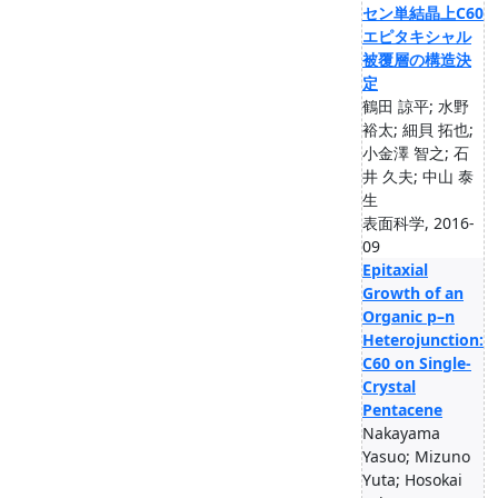
セン単結晶上C60
エピタキシャル
被覆層の構造決
定
鶴田 諒平; 水野
裕太; 細貝 拓也;
小金澤 智之; 石
井 久夫; 中山 泰
生
表面科学, 2016-
09
Epitaxial
Growth of an
Organic p–n
Heterojunction:
C60 on Single-
Crystal
Pentacene
Nakayama
Yasuo; Mizuno
Yuta; Hosokai