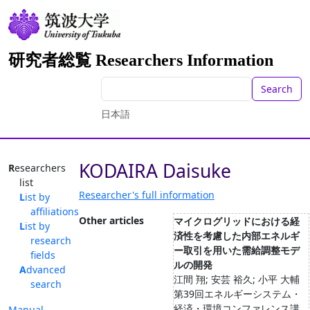
研究者総覧 Researchers Information
Search
日本語
KODAIRA Daisuke
Researchers
list
Researcher's full information
List by
affiliations
Other articles
マイクログリッドにおける経
List by
済性を考慮した内部エネルギ
research
ー取引を用いた需給調整モデ
fields
ルの開発
Advanced
江間 翔; 安芸 裕久; 小平 大輔
search
第39回エネルギーシステム・
経済・環境コンファレンス講
Manual