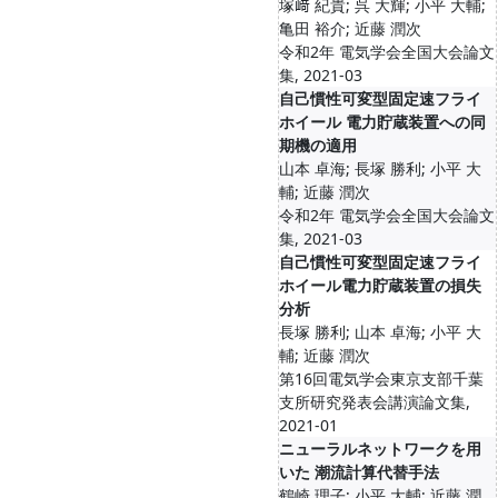
塚﨑 紀貴; 呉 大輝; 小平 大輔;
亀田 裕介; 近藤 潤次
令和2年 電気学会全国大会論文
集, 2021-03
自己慣性可変型固定速フライ
ホイール 電力貯蔵装置への同
期機の適用
山本 卓海; 長塚 勝利; 小平 大
輔; 近藤 潤次
令和2年 電気学会全国大会論文
集, 2021-03
自己慣性可変型固定速フライ
ホイール電力貯蔵装置の損失
分析
長塚 勝利; 山本 卓海; 小平 大
輔; 近藤 潤次
第16回電気学会東京支部千葉
支所研究発表会講演論文集,
2021-01
ニューラルネットワークを用
いた 潮流計算代替手法
鶴崎 理子; 小平 大輔; 近藤 潤