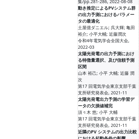
集/pp.281-286, 2022-08-08
動き推定によるPVシステム群
の出力予測におけるパラメー
タの最適化
土屋億ダニエル; 呉大輝; 亀田
裕介; 小平大輔; 近藤潤次
令和4年電気学会全国大会,
2022-03
太陽光発電の出力予測におけ
る特徴量選択、及び信頼予測
区間
山本 裕己; 小平 大輔; 近藤 潤
次
第17 回電気学会東京支部千葉
支所研究発表会, 2021-11
太陽光発電出力予測の学習デ
ータの欠損値補完
須々木 悠; 小平 大輔
第17 回電気学会東京支部千葉
支所研究発表会, 2021-11
近隣のPV システムの出力比較
における起動条件の影響