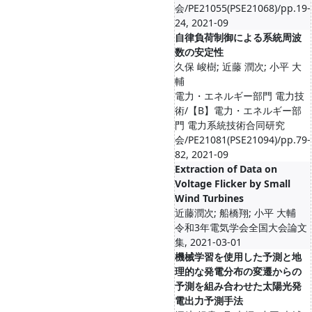
会/PE21055(PSE21068)/pp.19-
24, 2021-09
自律負荷制御による系統周波
数の安定性
久保 峻樹; 近藤 潤次; 小平 大
輔
電力・エネルギー部門 電力技
術/【B】電力・エネルギー部
門 電力系統技術合同研究
会/PE21081(PSE21094)/pp.79-
82, 2021-09
Extraction of Data on
Voltage Flicker by Small
Wind Turbines
近藤潤次; 船橋翔; 小平 大輔
令和3年電気学会全国大会論文
集, 2021-03-01
機械学習を使用した予測と地
理的な発電分布の変遷からの
予測を組み合わせた太陽光発
電出力予測手法