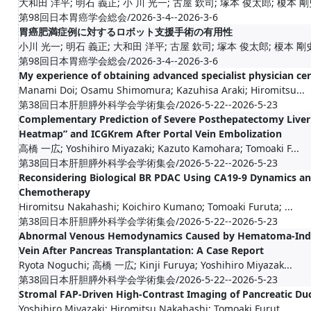
大和田 洋平; 明石 義正; 小 川 光一; 古屋 欽司; 塚本 俊太郎; 榎本 剛史
第98回日本胃癌学会総会/2026-3-4--2026-3-6
胃癌肥満症例に対するロボット支援手術の有用性
小川 光一; 明石 義正; 大和田 洋平; 古屋 欽司; 塚本 俊太郎; 榎本 剛史; 
第98回日本胃癌学会総会/2026-3-4--2026-3-6
My experience of obtaining advanced specialist physician cer
Manami Doi; Osamu Shimomura; Kazuhisa Araki; Hiromitsu...
第38回日本肝胆膵外科学会学術集会/2026-5-22--2026-5-23
Complementary Prediction of Severe Posthepatectomy Liver F
Heatmap” and ICGKrem After Portal Vein Embolization
高橋 一広; Yoshihiro Miyazaki; Kazuto Kamohara; Tomoaki F...
第38回日本肝胆膵外科学会学術集会/2026-5-22--2026-5-23
Reconsidering Biological BR PDAC Using CA19-9 Dynamics and
Chemotherapy
Hiromitsu Nakahashi; Koichiro Kumano; Tomoaki Furuta; ...
第38回日本肝胆膵外科学会学術集会/2026-5-22--2026-5-23
Abnormal Venous Hemodynamics Caused by Hematoma-Induc
Vein After Pancreas Transplantation: A Case Report
Ryota Noguchi; 高橋 一広; Kinji Furuya; Yoshihiro Miyazak...
第38回日本肝胆膵外科学会学術集会/2026-5-22--2026-5-23
Stromal FAP-Driven High-Contrast Imaging of Pancreatic Du
Yoshihiro Miyazaki; Hiromitsu Nakahashi; Tomoaki Furut...