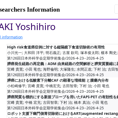
rchers Information
KI Yoshihiro
l information
.
High risk食道癌症例に対する縦隔鏡下食道切除術の有用性
小川光一; 大和田 洋平; 明石義正; 古屋 欽司; 塚本俊太郎; 榎本 剛史; 
第126回日本外科学会定期学術集会/2026-4-23--2026-4-25
膵癌発生経路の再定義：ADM 由来経路の空間解析と膵実質萎縮に
宮﨑 貴寛; 小田 竜也; 海野倫明; 大塚隆生; 水間正道; 下村 治; 古田智
第126回日本外科学会定期学術集会/2026-4-23--2026-4-25
膵癌における低酸素下分離CAF の顕著な増殖能 と腫瘍内分布
小松崎修平; 宮﨑 貴寛; 中橋宏充; 古田智章; 下村 治; 小田 竜也
第126回日本外科学会定期学術集会/2026-4-23--2026-4-25
膵癌間質を標的にする新規プローブを用いたFAPI-PET の有効性
宮﨑 貴寛; 中橋 宏充; 古田智章; 下村 治; 橋本 真治; 小田 竜也
第126回日本外科学会定期学術集会/2026-4-23--2026-4-25
ロボット支援下幽門側胃切除術におけるART(augmented rectangle