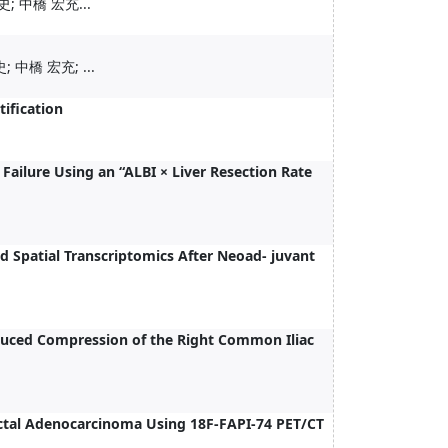
; 中橋 宏充...
中橋 宏充; ...
tification
ailure Using an “ALBI × Liver Resection Rate
 Spatial Transcriptomics After Neoad- juvant
ed Compression of the Right Common Iliac
ctal Adenocarcinoma Using 18F-FAPI-74 PET/CT