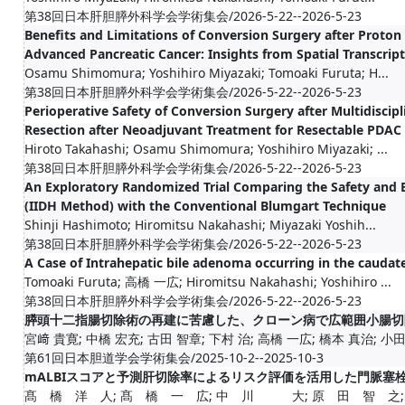
第38回日本肝胆膵外科学会学術集会/2026-5-22--2026-5-23
Benefits and Limitations of Conversion Surgery after Proto
Advanced Pancreatic Cancer: Insights from Spatial Transcrip
Osamu Shimomura; Yoshihiro Miyazaki; Tomoaki Furuta; H...
第38回日本肝胆膵外科学会学術集会/2026-5-22--2026-5-23
Perioperative Safety of Conversion Surgery after Multidisci
Resection after Neoadjuvant Treatment for Resectable PDAC
Hiroto Takahashi; Osamu Shimomura; Yoshihiro Miyazaki; ...
第38回日本肝胆膵外科学会学術集会/2026-5-22--2026-5-23
An Exploratory Randomized Trial Comparing the Safety and E
(IIDH Method) with the Conventional Blumgart Technique
Shinji Hashimoto; Hiromitsu Nakahashi; Miyazaki Yoshih...
第38回日本肝胆膵外科学会学術集会/2026-5-22--2026-5-23
A Case of Intrahepatic bile adenoma occurring in the caudat
Tomoaki Furuta; 高橋 一広; Hiromitsu Nakahashi; Yoshihiro ...
第38回日本肝胆膵外科学会学術集会/2026-5-22--2026-5-23
膵頭十二指腸切除術の再建に苦慮した、クローン病で広範囲小腸切
宮﨑 貴寛; 中橋 宏充; 古田 智章; 下村 治; 高橋 一広; 橋本 真治; 小
第61回日本胆道学会学術集会/2025-10-2--2025-10-3
mALBIスコアと予測肝切除率によるリスク評価を活用した門脈塞
髙 橋 洋 人; 髙 橋 一 広; 中 川 大; 原 田 智 之; 中