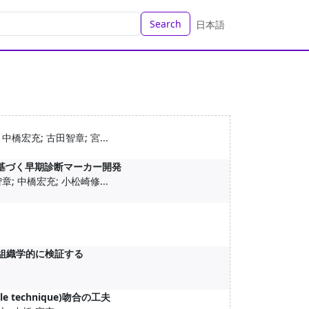
Search
日本語
中橋宏充; 古田智章; 宮...
基づく早期診断マーカー開発
章; 中橋宏充; 小松崎修...
を組織学的に検証する
 technique)吻合の工夫