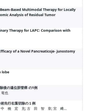
n Beam-Based Multimodal Therapy for Locally
tomic Analysis of Residual Tumor
plinary Therapy for LAPC: Comparison with
fficacy of a Novel Pancreaticoje- junostomy
e lobe
除後の遠位胆管癌 の1例
田 竜也
栓術先行右葉切除の１例
 橋 宏 充; 古 田 智 章; 宮 﨑...