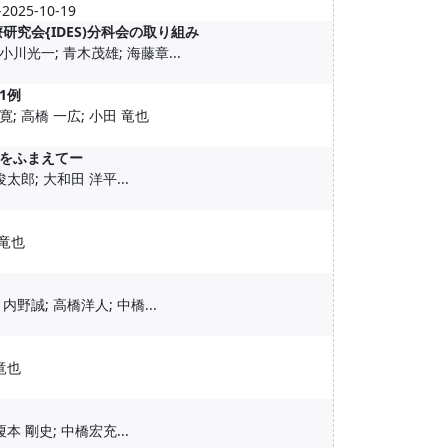
25-10-19
究会{IDES)分科会の取り組み
小川光一; 青木茂雄; 海藤章...
1例
寛; 高橋 一広; 小田 竜也
をふまえてー
太郎; 大和田 洋平...
 竜也
内野誠; 高橋洋人; 中橋...
 竜也
本 剛史; 中橋宏充...