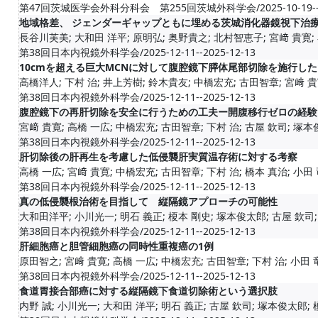
第47回茨城医学会外科分科会 第255回茨城外科学会/2025-10-19--20
地域格差、 ジェンダーギャップともに埋める茨城消化器鏡視下治療研
長谷川芙美; 大和田 洋平; 原明弘; 奥野貴之; 北村智恵子; 宮﨑 貴寛; 
第38回日本内視鏡外科学会/2025-12-11--2025-12-13
10cmを超える巨大MCNに対して腹腔鏡下膵体尾部切除を施行した
高橋洋人; 下村 治; 井上芳樹; 鈴木貴友; 中橋宏充; 古田智章; 宮﨑 貴
第38回日本内視鏡外科学会/2025-12-11--2025-12-13
腹腔鏡下の再肝切除を安全に行うための工夫ー開腹移行ゼロの経験
宮﨑 貴寛; 高橋 一広; 中橋宏充; 古田智章; 下村 治; 古屋 欽司; 塚本俊
第38回日本内視鏡外科学会/2025-12-11--2025-12-13
肝切除後の肝再生を考慮した低侵襲肝実質温存術に対する考察
高橋 一広; 宮﨑 貴寛; 中橋宏充; 古田智章; 下村 治; 橋本 真治; 小田
第38回日本内視鏡外科学会/2025-12-11--2025-12-13
真の低侵襲根治術を目指して 縦隔鏡アプローチの可能性
大和田洋平; 小川光一; 明石 義正; 榎本 剛史; 塚本俊太郎; 古屋 欽司; 
第38回日本内視鏡外科学会/2025-12-11--2025-12-13
肝細胞癌と胆管細胞癌の同時性重複癌の1例
原田智之; 宮﨑 貴寛; 高橋 一広; 中橋宏充; 古田智章; 下村 治; 小田
第38回日本内視鏡外科学会/2025-12-11--2025-12-13
食道胃接合部癌に対する縦隔鏡下食道切除術という選択肢
内野 誠; 小川光一; 大和田 洋平; 明石 義正; 古屋 欽司; 塚本俊太郎; 榎