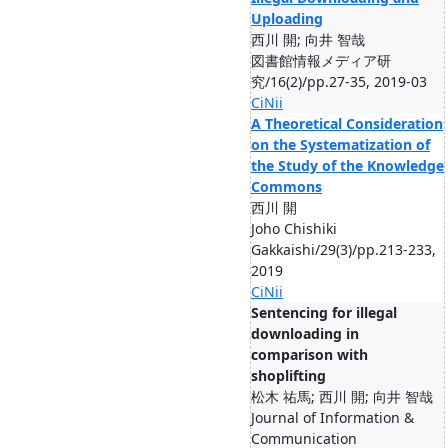
Uploading
西川 開; 向井 智哉
図書館情報メディア研
究/16(2)/pp.27-35, 2019-03
CiNii
A Theoretical Consideration
on the Systematization of
the Study of the Knowledge
Commons
西川 開
Joho Chishiki
Gakkaishi/29(3)/pp.213-233,
2019
CiNii
Sentencing for illegal
downloading in
comparison with
shoplifting
松木 祐馬; 西川 開; 向井 智哉
Journal of Information &
Communication