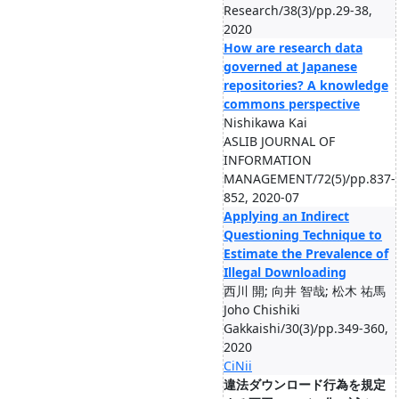
Research/38(3)/pp.29-38,
2020
How are research data
governed at Japanese
repositories? A knowledge
commons perspective
Nishikawa Kai
ASLIB JOURNAL OF
INFORMATION
MANAGEMENT/72(5)/pp.837-
852, 2020-07
Applying an Indirect
Questioning Technique to
Estimate the Prevalence of
Illegal Downloading
西川 開; 向井 智哉; 松木 祐馬
Joho Chishiki
Gakkaishi/30(3)/pp.349-360,
2020
CiNii
違法ダウンロード行為を規定