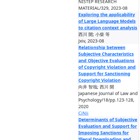
NISTEP RESEARCH
MATERIAL/329, 2023-08
Exploring the applicability
of Large Language Models
to citation context analysis
西川 開; 小柴 等
Jxiv, 2023-08
Relationship between
Subjective Characteristics
and Objective Evaluations
of Copyright Violation and
Support for Sanctioning
Copyright Violation
向井 智哉; 西川 開
Japanese Journal of Law and
Psychology/18/pp.123-128,
2020
CiNii
Determinants of Subjective
Evaluation and Support for
Imposing Sanctions for
Illegal Downloading and