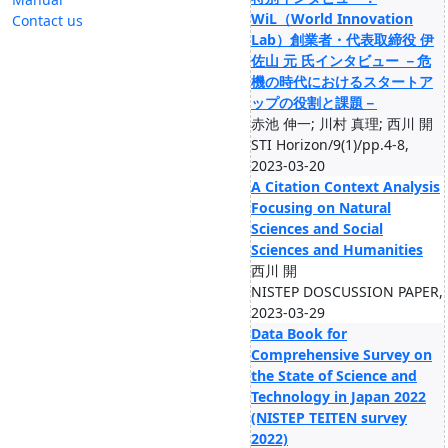
WiL（World Innovation
Contact us
Lab）創業者・代表取締役 伊
佐山 元 氏インタビュー －危
機の時代におけるスタートア
ップの役割と課題－
赤池 伸一; 川村 真理; 西川 開
STI Horizon/9(1)/pp.4-8,
2023-03-20
A Citation Context Analysis
Focusing on Natural
Sciences and Social
Sciences and Humanities
西川 開
NISTEP DOSCUSSION PAPER,
2023-03-29
Data Book for
Comprehensive Survey on
the State of Science and
Technology in Japan 2022
(NISTEP TEITEN survey
2022)