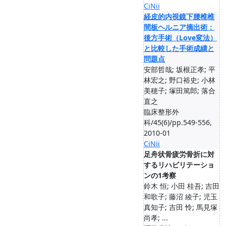
CiNii
経皮的内視鏡下腰椎椎
間板ヘルニア摘出術：
後方手術（Love変法）
と比較した手術成績と
問題点
安部哲哉; 坂根正孝; 平
林宏之; 野口裕史; 小林
美穂子; 塚田篤郎; 落合
直之
臨床整形外
科/45(6)/pp.549-556,
2010-01
CiNii
足舟状骨疲労骨折に対
するリハビリテーショ
ンの1考察
鈴木 恒; 小田 桂吾; 吉田
和歌子; 藤沼 綾子; 児玉
真知子; 吉田 怜; 馬見塚
尚孝; ...