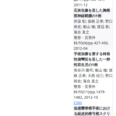
2011-12
石灰化像を呈した胸椎
部神経鞘腫の1例
井汲 彰; 坂根 正孝; 野口
裕史; 船山 徹; 渡辺 新;
落合 直之
整形・災害外
科/55(4)/pp.427-430,
2012-04
手術加療を要する特発
性側彎症を呈した一卵
性双生児の1例
長谷川 隆司; 船山 徹; 坂
根 正孝; 大西 信三; 野口
裕史; 落合 直之
整形・災害外
科/55(11)/pp.1479-
1482, 2012-10
CiNii
低侵襲脊椎手術におけ
る経皮的椎弓根スクリ