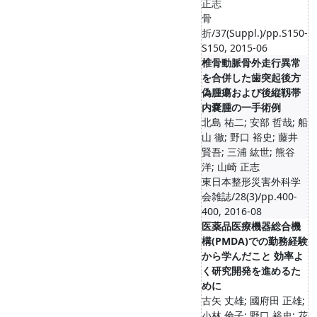
正志
骨
折/37(Suppl.)/pp.S150-
S150, 2015-06
椎骨動脈骨外走行異常
を合併した歯突起後方
偽腫瘍および後縦靱帯
内嚢腫の一手術例
北島 祐二; 安部 哲哉; 船
山 徹; 野口 裕史; 藤井
賢吾; 三浦 紘世; 熊谷
洋; 山崎 正志
東日本整形災害外科学
会雑誌/28(3)/pp.400-
400, 2016-08
医薬品医療機器総合機
構(PMDA)での勤務経験
から学んだこと 効率よ
く研究開発を進めるた
めに
古矢 丈雄; 國府田 正雄;
小林 倫子; 野口 裕史; 花