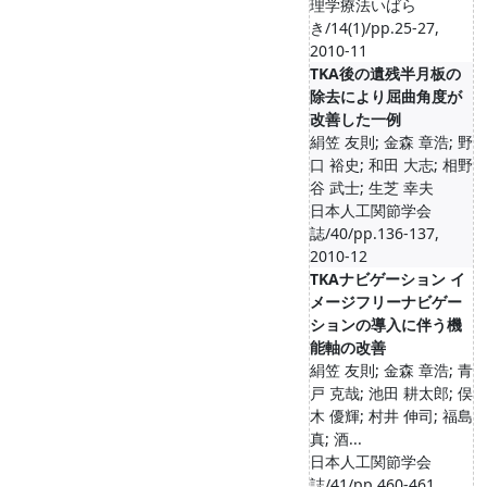
理学療法いばら
き/14(1)/pp.25-27,
2010-11
TKA後の遺残半月板の
除去により屈曲角度が
改善した一例
絹笠 友則; 金森 章浩; 野
口 裕史; 和田 大志; 相野
谷 武士; 生芝 幸夫
日本人工関節学会
誌/40/pp.136-137,
2010-12
TKAナビゲーション イ
メージフリーナビゲー
ションの導入に伴う機
能軸の改善
絹笠 友則; 金森 章浩; 青
戸 克哉; 池田 耕太郎; 俣
木 優輝; 村井 伸司; 福島
真; 酒...
日本人工関節学会
誌/41/pp.460-461,