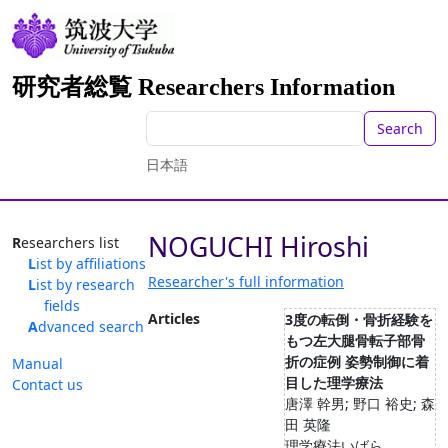
研究者総覧 Researchers Information
Search
日本語
NOGUCHI Hiroshi
Researchers list
List by affiliations
Researcher's full information
List by research
fields
Articles
3度の転倒・骨折経験を
Advanced search
もつ左大腿骨転子部骨
折の症例 姿勢制御に着
Manual
目した理学療法
Contact us
唐澤 幹男; 野口 裕史; 森
田 英隆
理学療法いばら