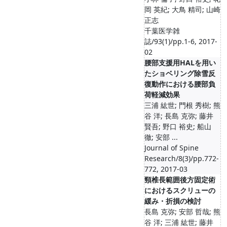
岡 英紀; 大鳥 精司; 山崎
正志
千葉医学雑
誌/93(1)/pp.1-6, 2017-
02
腰部支援用HALを用い
たショベリング除雪反
復動作における腰部負
荷軽減効果
三浦 紘世; 門根 秀樹; 熊
谷 洋; 長島 克弥; 藤井
賢吾; 野口 裕史; 船山
徹; 安部 ...
Journal of Spine
Research/8(3)/pp.772-
772, 2017-03
頸椎長範囲後方固定術
におけるスクリューの
緩み・折損の検討
長島 克弥; 安部 哲哉; 熊
谷 洋; 三浦 紘世; 藤井