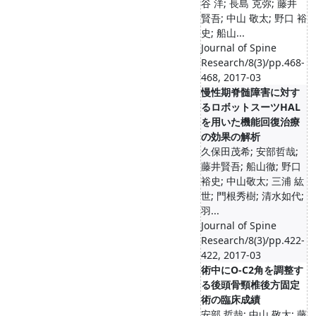
谷 洋; 長島 克弥; 藤井
賢吾; 中山 敬太; 野口 裕
史; 船山...
Journal of Spine
Research/8(3)/pp.468-
468, 2017-03
慢性期脊髄障害に対す
るロボットスーツHAL
を用いた機能回復治療
の効果の解析
久保田茂希; 安部哲哉;
藤井賢吾; 船山徹; 野口
裕史; 中山敬太; 三浦 紘
世; 門根秀樹; 清水如代;
羽...
Journal of Spine
Research/8(3)/pp.422-
422, 2017-03
術中にO-C2角を調整す
る後頭骨頸椎後方固定
術の臨床成績
安部 哲哉; 中山 敬太; 藤