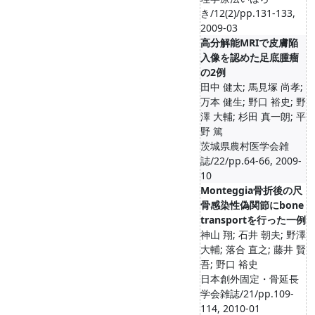
き/12(2)/pp.131-133,
2009-03
高分解能MRIで皮膚陥
入像を認めた足底腫瘤
の2例
田中 健太; 馬見塚 尚孝;
万本 健生; 野口 裕史; 野
澤 大輔; 杉田 真一朗; 平
野 篤
茨城県農村医学会雑
誌/22/pp.64-66, 2009-
10
Monteggia骨折後の尺
骨感染性偽関節にbone
transportを行った一例
神山 翔; 石井 朝夫; 野澤
大輔; 落合 直之; 藤井 賢
吾; 野口 裕史
日本創外固定・骨延長
学会雑誌/21/pp.109-
114, 2010-01