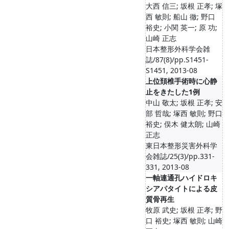
大西 信三; 坂根 正孝; 塚
西 敏則; 船山 徹; 野口
裕史; 小関 英一; 原 功;
山崎 正志
日本整形外科学会雑
誌/87(8)/pp.S1451-
S1451, 2013-08
上位頚椎手術時に心静
止をきたした1例
中山 敬太; 坂根 正孝; 安
部 哲哉; 塚西 敏則; 野口
裕史; 俣木 健太朗; 山崎
正志
東日本整形災害外科学
会雑誌/25(3)/pp.331-
331, 2013-08
一軸連通孔ハイドロキ
シアパタイトによる皮
質骨再生
牧原 武史; 坂根 正孝; 野
口 裕史; 塚西 敏則; 山崎