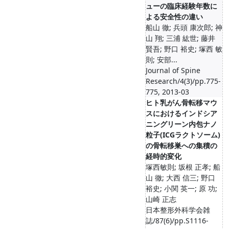
ューの臨床経験年数に
よる安全性の違い
船山 徹; 兵頭 康次郎; 神
山 翔; 三浦 紘世; 藤井
賢吾; 野口 裕史; 塚西 敏
則; 安部...
Journal of Spine
Research/4(3)/pp.775-
775, 2013-03
ヒト乳がん骨転移マウ
スにおけるインドシア
ニングリーン内包ナノ
粒子(ICGラクトソーム)
の骨転移巣への集積の
経時的変化
塚西敏則; 坂根 正孝; 船
山 徹; 大西 信三; 野口
裕史; 小関 英一; 原 功;
山崎 正志
日本整形外科学会雑
誌/87(6)/pp.S1116-