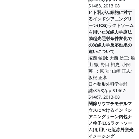
S1483, 2013-08
ヒト乳がん細胞に対す
るインドシアニングリ
ーン(ICG)ラクトソーム
を用いた光線力学療法
励起光照射条件変化で
の光線力学反応効果の
違いについて
塚西 敏則; 大西 信三; 船
山 徹; 野口 裕史; 小関
英一; 原 功; 山崎 正志;
坂根 正孝
日本整形外科学会雑
誌/87(8)/pp.S1467-
S1467, 2013-08
関節リウマチモデルマ
ウスにおけるインドシ
アニングリーン内包ナ
ノ粒子(ICGラクトソー
ム)を用いた近赤外蛍光
イメージング