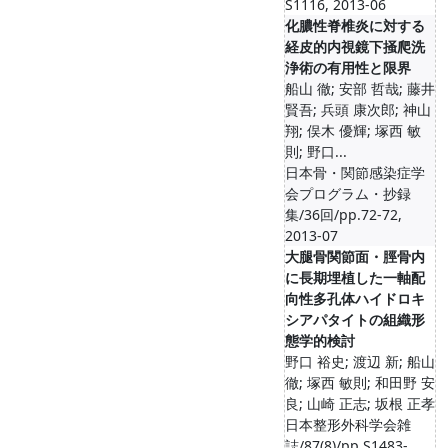
S1116, 2013-06
化膿性脊椎炎に対する
経皮的内視鏡下掻爬洗
浄術の有用性と限界
船山 徹; 安部 哲哉; 藤井
賢吾; 兵頭 康次郎; 神山
翔; 俣木 優輝; 塚西 敏
則; 野口...
日本骨・関節感染症学
会プログラム・抄録
集/36回/pp.72-72,
2013-07
大腿骨関節面・脛骨内
に長期埋植した一軸配
向性多孔体ハイドロキ
シアパタイトの組織形
態学的検討
野口 裕史; 渡辺 新; 船山
徹; 塚西 敏則; 和田野 安
良; 山崎 正志; 坂根 正孝
日本整形外科学会雑
誌/87(8)/pp.S1483-