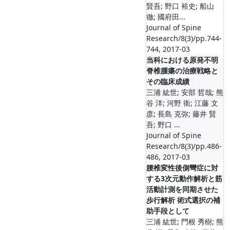
賢吾; 野口 裕史; 船山
徹; 國府田...
Journal of Spine
Research/8(3)/pp.744-
744, 2017-03
当科における原発不明
脊椎腫瘍の治療戦略と
その臨床成績
三浦 紘世; 安部 哲哉; 熊
谷 洋; 河野 衛; 江藤 文
彦; 長島 克弥; 藤井 賢
吾; 野口 ...
Journal of Spine
Research/8(3)/pp.486-
486, 2017-03
腰椎変性後側彎症に対
する3次元動作解析と筋
活動計測を同期させた
歩行解析 術式選択の補
助手段として
三浦 紘世; 門根 秀樹; 熊