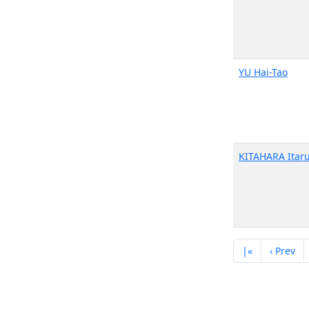
YU Hai-Tao
KITAHARA Itar
|«
‹ Prev