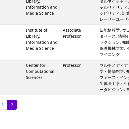
Library,
タルネイチャー
Information and
ャルリアリティ
Media Science
シビリティ, 計
レーザーユーザ
Institute of
Associate
知能情報学, 
Library,
Professor
タベース, 情
Information and
ラクション, 知
Media Science
保護機械学習, 
マイニング
u
Center for
Professor
マルチメディア
Computational
学・博物館学, 
Sciences
フェース・インタ
生体医工学・生体
ータビジョン, 
1
2