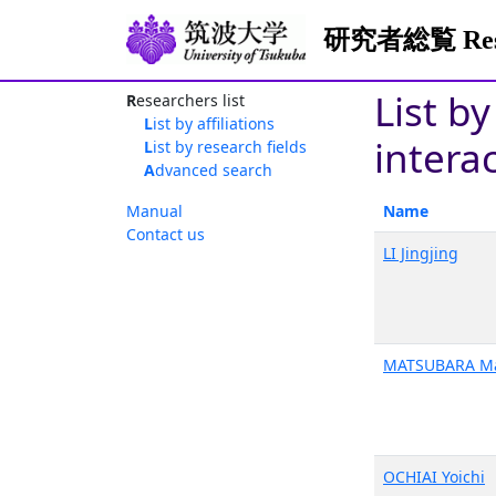
研究者総覧 Resea
List b
Researchers list
List by affiliations
intera
List by research fields
Advanced search
Manual
Name
Contact us
LI Jingjing
MATSUBARA Ma
OCHIAI Yoichi