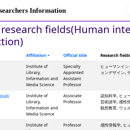
rchers Information
y research fields(Human int
ction)
Affiliation
Official title
Research field
Institute of
Specially
ヒューマンイン
Library,
Appointed
ョンデザイン,
Information and
Assistant
Media Science
Professor
saki
Institute of
Associate
認知科学, ヒ
Library,
Professor
芸術諸学, 感性情
Information and
観想教育, ウェ
Media Science
Institute of
Professor
感性情報学, ヒ