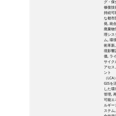
グ・保
修復技術
持続可
な都市
発, 統
廃棄物
理シス
ム, 環
術革新,
境影響
価, ラ
サイク
アセス
ント
（LCA
GISを
した環
管理, 
可能エ
ルギー
ステム,
合的資