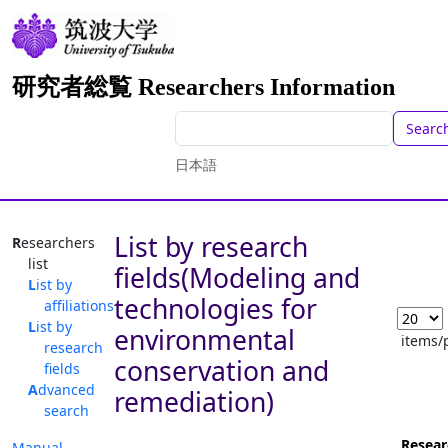
研究者総覧 Researchers Information
Searc
日本語
List by research
Researchers
list
fields(Modeling and
List by
technologies for
affiliations
List by
environmental
items/
research
conservation and
fields
Advanced
remediation)
search
Resear
Manual