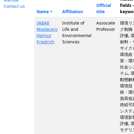
Official
fields -
Contact us
Name
Affiliation
title
keywo
YABAR
Institute of
Associate
環境リ
Mostacero
Life and
Professor
ク制御
Helmut
Environmental
評価, 
Friedrich
Sciences
材料・
サイク
環境政
策・環
社会シ
テム, 
動態解
環境技
術・環
負荷低
持続可
システ
環境影
評価, 
モデリ