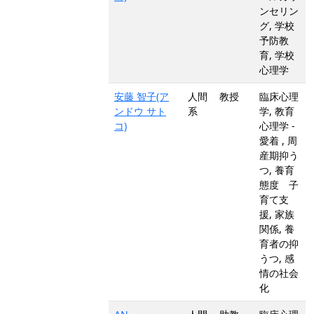
ンセリン
グ, 学校
予防教
育, 学校
心理学
安藤 智子(ア
人間
教授
臨床心理
ンドウ サト
系
学, 教育
コ)
心理学 -
愛着 , 周
産期抑う
つ, 養育
態度 子
育て支
援, 家族
関係, 養
育者の抑
うつ, 感
情の社会
化