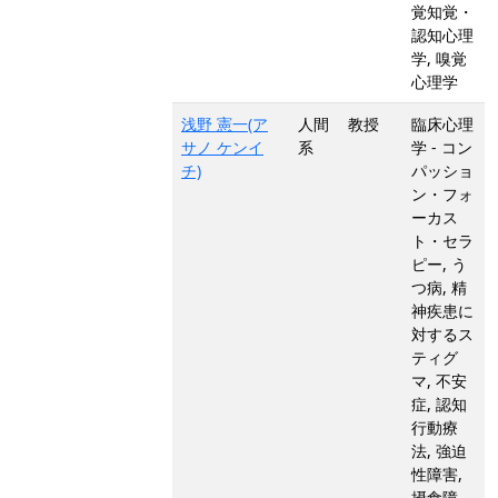
覚知覚・
認知心理
学, 嗅覚
心理学
浅野 憲一(ア
人間
教授
臨床心理
サノ ケンイ
系
学 - コン
チ)
パッショ
ン・フォ
ーカス
ト・セラ
ピー, う
つ病, 精
神疾患に
対するス
ティグ
マ, 不安
症, 認知
行動療
法, 強迫
性障害,
摂食障