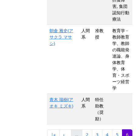
害, 集団
認知行動
療法
朝倉 雅史(ア
人間
准教
教育学 -
サクラ マサ
系
授
教師教育
シ)
学、教師
の職能発
達論、身
体教育
学、体
育・スポ
ーツ経営
学
青木 瑞樹(ア
人間
特任
オキ ミズキ)
系
助教
（奨
励）
|«
‹
…
2
3
4
5
6