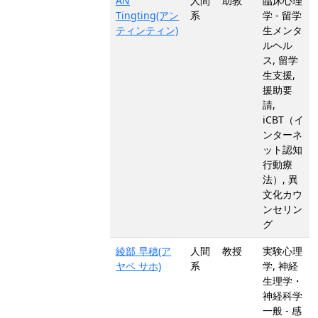
AN
人間
助教
臨床心理
Tingting(アン
系
学 - 留学
ティンティン)
生メンタ
ルヘル
ス, 留学
生支援,
援助要
請,
iCBT（イ
ンターネ
ット認知
行動療
法）, 異
文化カウ
ンセリン
グ
綾部 早穂(ア
人間
教授
実験心理
ヤベ サホ)
系
学, 神経
生理学・
神経科学
一般 - 感