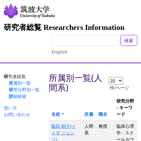
研究者総覧 Researchers Information
検索
English
所属別一覧(人
研究者総覧
所属別一覧
間系)
件/ページ
研究分野別一覧
詳細検索
研究分野
- キーワ
使い方
名前
所属
職名
ード
お問い合わせ
飯田 順子(イ
人間
教授
臨床心理
イダ ジュン
系
学 - スク
コ)
ールカウ