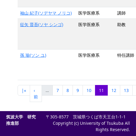
袖山 紀子(ソデヤマ ノリコ)
医学医療系
講師
征矢 晋吾(ソヤ シンゴ)
医学医療系
助教
孫 瑜(ソン ユ)
医学医療系
特任講師
|«
‹
…
7
8
9
10
11
12
13
前
筑波大学 研究
〒305-8577 茨城県つくば市天王台1-1-1
推進部
Copyright (c) University of Tsukuba All
Rights Reserved.