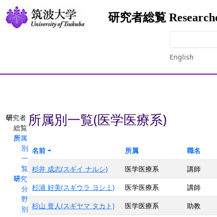
研究者総覧 Researchers
English
所属別一覧(医学医療系)
研究者
総覧
所属
別
名前
所属
職名
一
覧
杉井 成志(スギイ ナルシ)
医学医療系
講師
研究
杉浦 好美(スギウラ ヨシミ)
医学医療系
講師
分
野
杉山 誉人(スギヤマ タカト)
医学医療系
助教
別