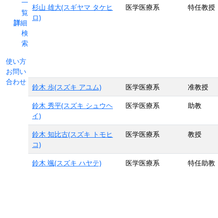
一
杉山 雄大(スギヤマ タケヒ
医学医療系
特任教授
覧
ロ)
詳細
検
索
使い方
お問い
合わせ
鈴木 歩(スズキ アユム)
医学医療系
准教授
鈴木 秀平(スズキ シュウヘ
医学医療系
助教
イ)
鈴木 知比古(スズキ トモヒ
医学医療系
教授
コ)
鈴木 颯(スズキ ハヤテ)
医学医療系
特任助教