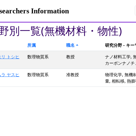
rchers Information
野別一覧(無機材料・物性)
所属
職名
研究分野 - キ
モリ トシヒ
数理物質系
教授
ナノ材料工学, 
カーボンナノチ
ムラ ヤスヒ
数理物質系
准教授
物理化学, 無機
量, 相転移, 熱