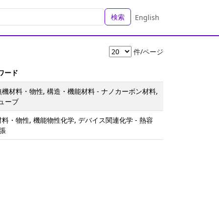
検索
English
件/ページ
ーワード
無機材料・物性, 構造・機能材料 - ナノカーボン材料,
ューブ
材料・物性, 機能物性化学, デバイス関連化学 - 熱容
膨張