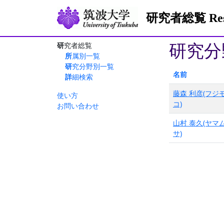
研究者総覧 Resea
研究分
研究者総覧
所属別一覧
研究分野別一覧
名前
詳細検索
藤森 利彦(フジ
使い方
コ)
お問い合わせ
山村 泰久(ヤマ
サ)