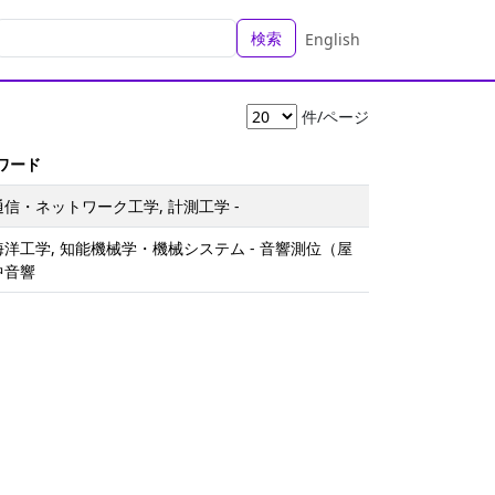
検索
English
件/ページ
ーワード
通信・ネットワーク工学, 計測工学 -
海洋工学, 知能機械学・機械システム - 音響測位（屋
中音響