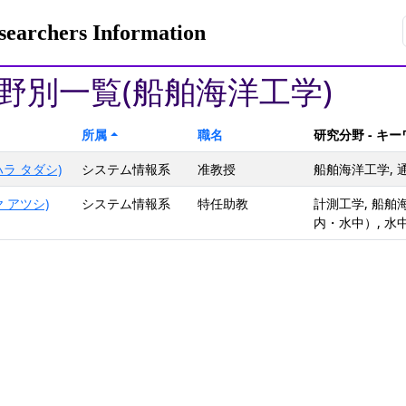
rchers Information
野別一覧(船舶海洋工学)
所属
職名
研究分野 - キ
ラ タダシ)
システム情報系
准教授
船舶海洋工学, 
 アツシ)
システム情報系
特任助教
計測工学, 船舶
内・水中）, 水