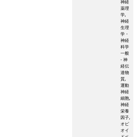
神経
薬理
学,
神経
生理
学・
神経
科学
一般
- 神
経伝
達物
質,
運動
神経
細胞,
神経
栄養
因子,
オピ
オイ
ドペ