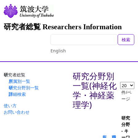
研究者総覧 Researchers Information
検索
English
研究分野別
研究者総覧
所属別一覧
一覧(神経化
研究分野別一覧
件/ペ
学・神経薬
詳細検索
ージ
理学)
使い方
お問い合わせ
研究
分野
- キ
所
職
ーワ