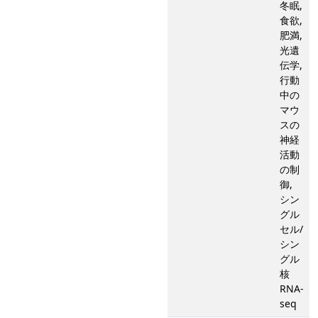
冬眠,
食欲,
肥満,
光遺
伝学,
行動
中の
マウ
スの
神経
活動
の制
御,
シン
グル
セル/
シン
グル
核
RNA-
seq