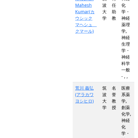
Mahesh
波
任
化
Kumar(カ
大
助
学・
ウシック
学
教
神経
マヘシュ
薬理
クマール)
学,
神経
生理
学・
神経
科学
一般
- , ,
荒川 義弘
筑
名
医療
(アラカワ
波
誉
系薬
ヨシヒロ)
大
教
学,
学
授
創薬
化学,
神経
化
学・