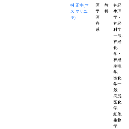
桝 正幸(マ
医
教
神経
ス マサユ
学
授
生理
キ)
医
学・
療
神経
系
科学
一般,
神経
化
学・
神経
薬理
学,
医化
学一
般,
病態
医化
学,
細胞
生物
学,