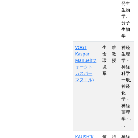
発生
生物
学,
分子
生物
学 -
VOGT
生
准
神経
Kaspar
命
教
生理
Manuel(フ
環
授
学・
ォークト
境
神経
カスパー
系
科学
マヌエル)
一般,
神経
化
学・
神経
薬理
学 - ,
, ,
KAUSHIK
筑
特
神経