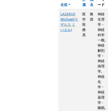
名前
属
名
ード
LAZARUS
医
教
神経
Michael(ラ
学
授
生理
ザルス ミ
医
学・
ハエル)
療
神経
系
科学
一般,
神経
解剖
学・
神経
病理
学,
神経
化
学・
神経
薬理
学 -
睡眠,