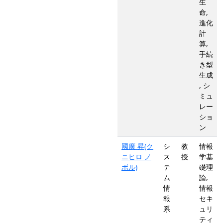
生
命,
進化
計
算,
手続
き型
生成
, シ
ミュ
レー
ショ
ン
國廣 昇(ク
シ
教
情報
ニヒロ ノ
ス
授
学基
ボル)
テ
礎理
ム
論,
情
情報
報
セキ
系
ュリ
ティ