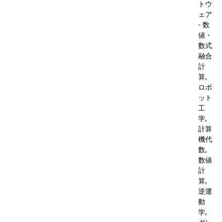
トウ
ェア
- 数
値・
数式
融合
計
算,
ロボ
ット
工
学,
計算
機代
数,
数値
計
算,
逆運
動
学,