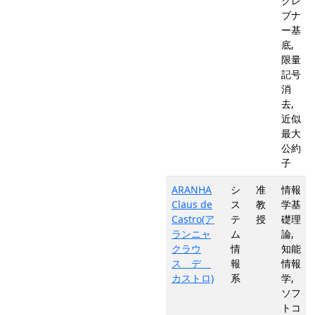
グレ
ブナ
ー基
底,
限量
記号
消
去,
近似
最大
公約
子
ARANHA
シ
准
情報
Claus de
ス
教
学基
Castro(ア
テ
授
礎理
ランニャ
ム
論,
クラウ
情
知能
ス デ
報
情報
カストロ)
系
学,
ソフ
トコ