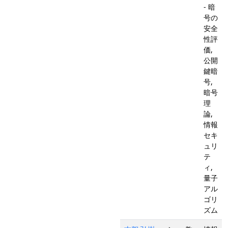
- 暗
号の
安全
性評
価,
公開
鍵暗
号,
暗号
理
論,
情報
セキ
ュリ
テ
ィ,
量子
アル
ゴリ
ズム