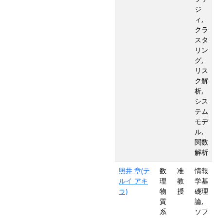
ジ
ィ,
クラ
スタ
リン
グ,
リス
ク解
析,
シス
テム
モデ
ル,
関数
解析
照井 章(テ
数
准
情報
ルイ アキ
理
教
学基
ラ)
物
授
礎理
質
論,
系
ソフ