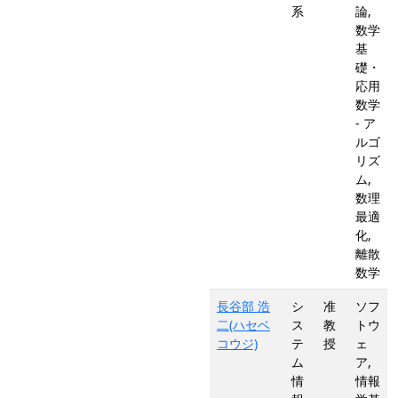
系
論,
数学
基
礎・
応用
数学
- ア
ルゴ
リズ
ム,
数理
最適
化,
離散
数学
長谷部 浩
シ
准
ソフ
二(ハセベ
ス
教
トウ
コウジ)
テ
授
ェ
ム
ア,
情
情報