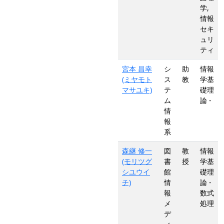
学,
情報
セキ
ュリ
ティ
宮本 昌幸
シ
助
情報
(ミヤモト
ス
教
学基
マサユキ)
テ
礎理
ム
論 -
情
報
系
森継 修一
図
教
情報
(モリツグ
書
授
学基
シユウイ
館
礎理
チ)
情
論 -
報
数式
メ
処理
デ