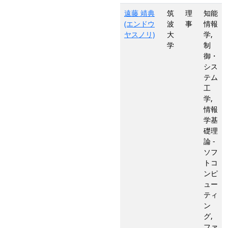
遠藤 靖典
筑
理
知能
(エンドウ
波
事
情報
ヤスノリ)
大
学,
学
制
御・
シス
テム
工
学,
情報
学基
礎理
論 -
ソフ
トコ
ンピ
ュー
ティ
ン
グ,
ファ