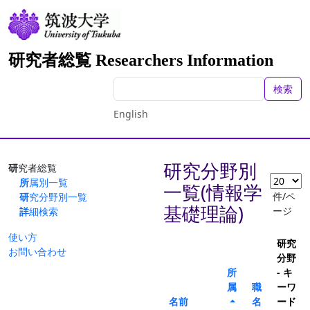
研究者総覧 Researchers Information
検索
English
研究分野別
研究者総覧
所属別一覧
一覧(情報学
件/ペ
研究分野別一覧
基礎理論)
ージ
詳細検索
使い方
研究
お問い合わせ
分野
所
- キ
属
職
ーワ
名前
名
ード