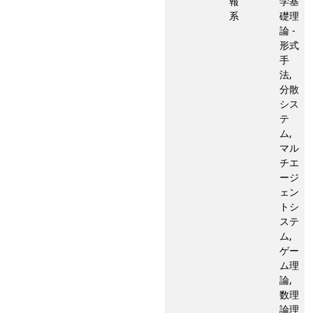
報
学基
系
礎理
論 -
形式
手
法,
分散
シス
テ
ム,
マル
チエ
ージ
ェン
トシ
ステ
ム,
ゲー
ム理
論,
数理
論理