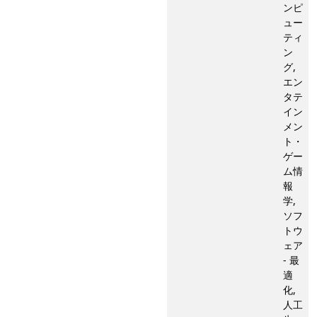
ンピ
ュー
ティ
ン
グ,
エン
タテ
イン
メン
ト・
ゲー
ム情
報
学,
ソフ
トウ
ェア
- 最
適
化,
人工