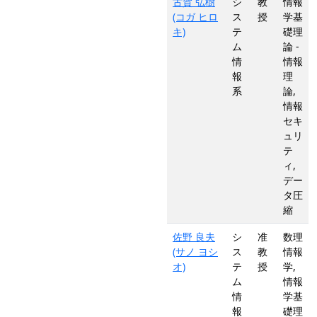
古賀 弘樹
シ
教
情報
(コガ ヒロ
ス
授
学基
キ)
テ
礎理
ム
論 -
情
情報
報
理
系
論,
情報
セキ
ュリ
テ
ィ,
デー
タ圧
縮
佐野 良夫
シ
准
数理
(サノ ヨシ
ス
教
情報
オ)
テ
授
学,
ム
情報
情
学基
報
礎理