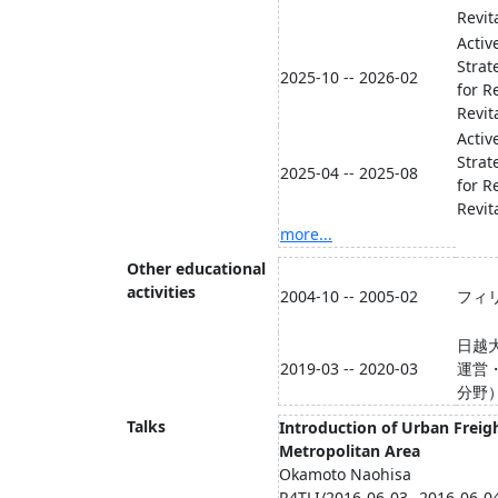
Revita
Activ
Strat
2025-10 -- 2026-02
for R
Revita
Activ
Strat
2025-04 -- 2025-08
for R
Revita
more...
Other educational
activities
2004-10 -- 2005-02
フィ
日越
2019-03 -- 2020-03
運営
分野
Talks
Introduction of Urban Frei
Metropolitan Area
Okamoto Naohisa
R4TLI/2016-06-03--2016-06-0