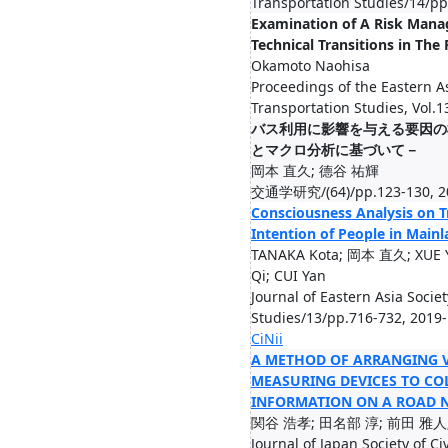
Transportation Studies/14/pp
Examination of A Risk Man
Technical Transitions in The
Okamoto Naohisa
Proceedings of the Eastern As
Transportation Studies, Vol.1
バス利用に影響を与える要因の
とマクロ分析に基づいて－
岡本 直久; 德谷 祐輝
交通学研究/(64)/pp.123-130, 2
Consciousness Analysis on T
Intention of People in Main
TANAKA Kota; 岡本 直久; XUE Ya
Qi; CUI Yan
Journal of Eastern Asia Socie
Studies/13/pp.716-732, 2019
CiNii
A METHOD OF ARRANGING 
MEASURING DEVICES TO CO
INFORMATION ON A ROAD 
関谷 浩孝; 田名部 淳; 前田 雅人
Journal of Japan Society of Ci