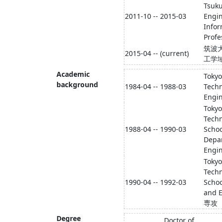
Tsuku
2011-10 -- 2015-03
Engin
Infor
Profe
筑波
2015-04 -- (current)
工学
Academic
Tokyo
background
1984-04 -- 1988-03
Techn
Engi
Tokyo
Tech
1988-04 -- 1990-03
Schoo
Depar
Engi
Tokyo
Tech
1990-04 -- 1992-03
Schoo
and 
専攻
Degree
Doctor of