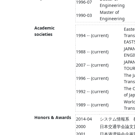
1996-07
Engineering
Master of
1990-03
Engineering
Academic
Easte
societies
1994 -- (current)
Trans
EAST
JAPAN
1988 -- (current)
ENGI
JAPA
2007 -- (current)
TOUR
The J
1996 -- (current)
Trans
The C
1992 -- (current)
of Ja
Worl
1989 -- (current)
Trans
Honors & Awards
2014-04
システム情報系 
2000
日本交通学会論文
2001
日本港湾協会企画