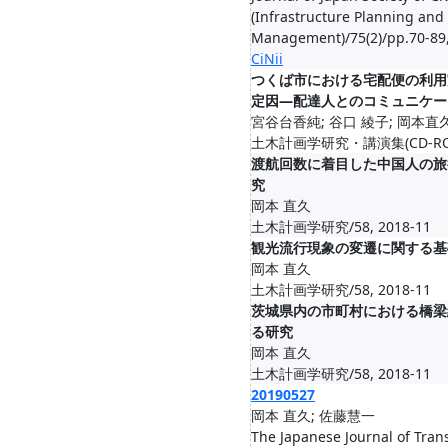
(Infrastructure Planning and
Management)/75(2)/pp.70-89
CiNii
つくば市における宅配便の利用
定因―配達人とのコミュニケー
宮谷台香純; 谷口 綾子; 岡本直
土木計画学研究・講演集(CD-ROM)
渡航回数に着目した中国人の旅
究
岡本 直久
土木計画学研究/58, 2018-11
観光流行現象の変遷に関する基
岡本 直久
土木計画学研究/58, 2018-11
茨城県内の市町村における橋梁
る研究
岡本 直久
土木計画学研究/58, 2018-11
20190527
岡本 直久; 佐藤慧一
The Japanese Journal of Tran