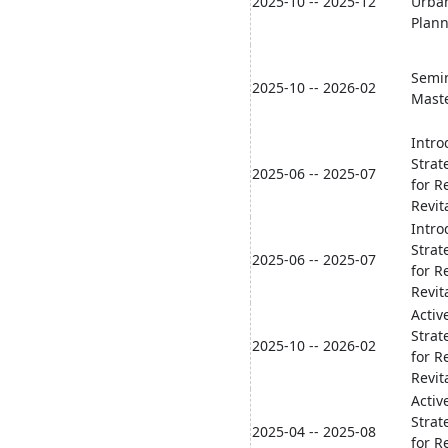
2025-10 -- 2025-12
Urba
Plan
Semi
2025-10 -- 2026-02
Mast
Intro
Strat
2025-06 -- 2025-07
for R
Revita
Intro
Strat
2025-06 -- 2025-07
for R
Revit
Activ
Strat
2025-10 -- 2026-02
for R
Revita
Activ
Strat
2025-04 -- 2025-08
for R