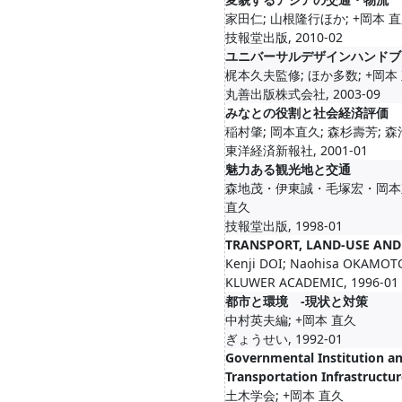
家田仁; 山根隆行ほか; +岡本 
技報堂出版, 2010-02
ユニバーサルデザインハンドブ
梶本久夫監修; ほか多数; +岡本
丸善出版株式会社, 2003-09
みなとの役割と社会経済評価
稲村肇; 岡本直久; 森杉壽芳; 森
東洋経済新報社, 2001-01
魅力ある観光地と交通
森地茂・伊東誠・毛塚宏・岡本直
直久
技報堂出版, 1998-01
TRANSPORT, LAND-USE AN
Kenji DOI; Naohisa OKAMOT
KLUWER ACADEMIC, 1996-01
都市と環境 -現状と対策
中村英夫編; +岡本 直久
ぎょうせい, 1992-01
Governmental Institution an
Transportation Infrastructur
土木学会; +岡本 直久