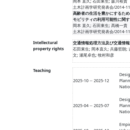
岡本 直久; 石田東生; 森川裕貴
土木計画学研究発表会/2014-11-03
高齢者の生活を豊かにするため
モビリティの利用可能性に関す
岡本 直久; 石田東生; 髙橋一貴
土木計画学研究発表会/2014-11-03
Intellectural
交通情報処理方法及び交通情報
property rights
石田東生; 岡本直久; 兵藤哲朗; 
文; 瀬尾卓也; 牧村和彦
Teaching
Desi
2025-10 -- 2025-12
Plann
Natio
Desi
2025-04 -- 2025-07
Plann
Natio
Empir