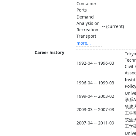
Container
Ports
Demand
Analysis on
-- (current)
Recreation
Transport
more...
Career history
Tokyo
Tech
1992-04 -- 1996-03
Civil
Assoc
Insti
1996-04 -- 1999-03
Polic
Univ
1999-04 -- 2003-02
学系As
筑波
2003-03 -- 2007-03
工学
筑波
2007-04 -- 2011-09
工学
Unive