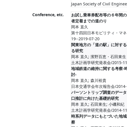
Japan Society of Civil Engine
Conference, etc.
お試し乗車券配布等の６年間の
者定着までの道のり
岡本 直久
第十四回日本モビリティ・マネジメ
19--2019-07-20
関東地方の「道の駅」に対する
る研究
岡本 直久; 濱野百恵・石田東
土木計画学研究発表会/2015-11-03
地域鉄道の維持に関する考察-
討-
岡本 直久; 森川裕貴
日本交通学会年次報告会/2014-10-3
パーソントリップ調査のデータ
口推計に向けた基礎的研究
岡本 直久; 石田東生; 小磯和紀
土木計画学研究発表会/2014-11-03
時系列データにもとづいた地域
察