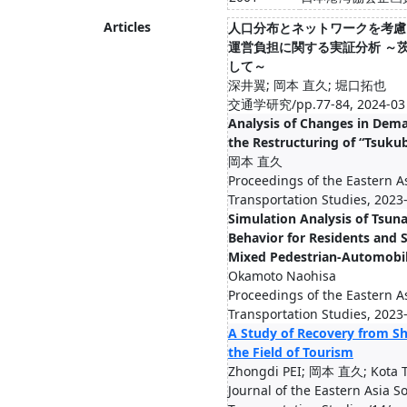
Articles
人口分布とネットワークを考慮
運営負担に関する実証分析 ～
して～
深井翼; 岡本 直久; 堀口拓也
交通学研究/pp.77-84, 2024-03
Analysis of Changes in Dema
the Restructuring of “Tsuku
岡本 直久
Proceedings of the Eastern As
Transportation Studies, 2023
Simulation Analysis of Tsun
Behavior for Residents and
Mixed Pedestrian-Automobi
Okamoto Naohisa
Proceedings of the Eastern As
Transportation Studies, 2023
A Study of Recovery from Sh
the Field of Tourism
Zhongdi PEI; 岡本 直久; Kota
Journal of the Eastern Asia So