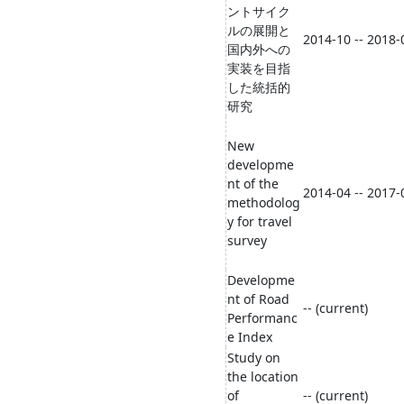
ントサイク
ルの展開と
2014-10 -- 2018-
国内外への
実装を目指
した統括的
研究
New
developme
nt of the
2014-04 -- 2017-
methodolog
y for travel
survey
Developme
nt of Road
-- (current)
Performanc
e Index
Study on
the location
of
-- (current)