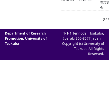
専攻
会
(La
Department of Research
1-1-1 Tennodai, Tsukuba,
Promotion, University of
Ibaraki 305-8577 Japan
Tsukuba
Copyright (c) University of
Tsukuba All Rights
Reserved.