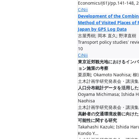
Economics/(61)/pp.141-148, 
CiNii
Development of the Combina
Method of Visited Places of 
Japan by GPS Log Data
古屋秀樹; 岡本 直久; 野津直樹
Transport policy studies' rev
10
CiNii
東京近郊観光地におけるインバ
ョン施策の考察
栗原剛; Okamoto Naohisa;
土木計画学研究発表会・講演集/(54 
人口分布統計データを活用した
Ooyama Michimasa; Ishida H
Naohisa
土木計画学研究発表会・講演集/(54)
高齢者の交通環境改善に向けた
可能性に関する研究
Takahashi Kazuki; Ishida Ha
Kondo Y...