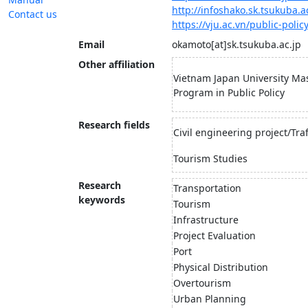
http://infoshako.sk.tsukuba.ac
Contact us
https://vju.ac.vn/public-poli
Email
okamoto[at]sk.tsukuba.ac.jp
Other affiliation
Vietnam Japan University Mas
Program in Public Policy
Research fields
Civil engineering project/Tra
Tourism Studies
Research
Transportation
keywords
Tourism
Infrastructure
Project Evaluation
Port
Physical Distribution
Overtourism
Urban Planning