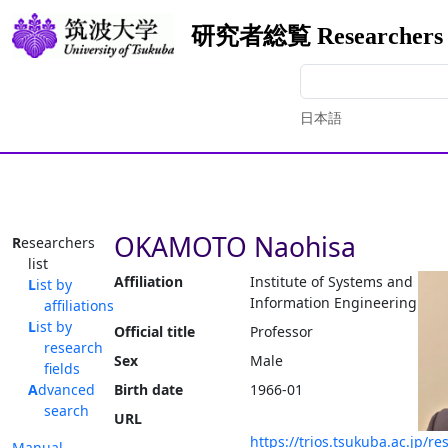
研究者総覧 Researchers I
日本語
OKAMOTO Naohisa
Researchers
list
Affiliation
Institute of Systems and
List by
Information Engineering
affiliations
List by
Official title
Professor
research
Sex
Male
fields
Advanced
Birth date
1966-01
search
URL
https://trios.tsukuba.ac.jp/
Manual