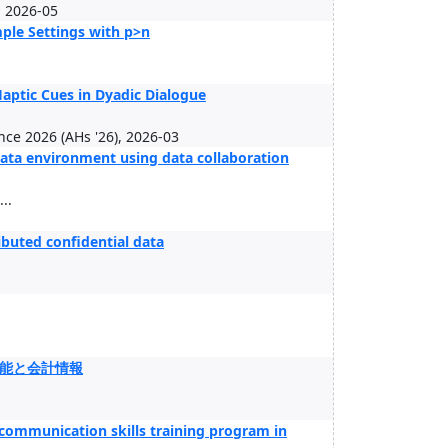
, 2026-05
ple Settings with p>n
aptic Cues in Dyadic Dialogue
ce 2026 (AHs '26), 2026-03
 data environment using data collaboration
..
ibuted confidential data
能と会計情報
 communication skills training program in