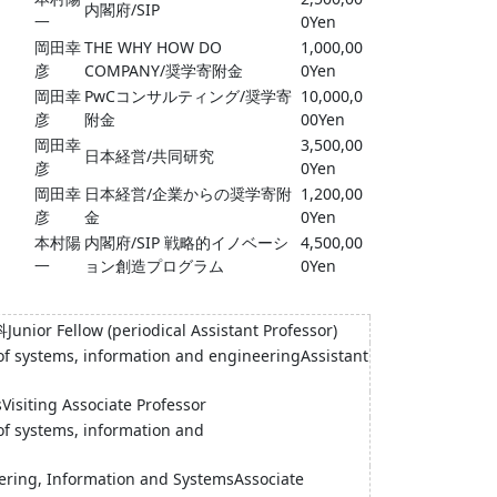
内閣府/SIP
一
0Yen
岡田幸
THE WHY HOW DO
1,000,00
彦
COMPANY/奨学寄附金
0Yen
岡田幸
PwCコンサルティング/奨学寄
10,000,0
彦
附金
00Yen
岡田幸
3,500,00
日本経営/共同研究
彦
0Yen
岡田幸
日本経営/企業からの奨学寄附
1,200,00
彦
金
0Yen
本村陽
内閣府/SIP 戦略的イノベーシ
4,500,00
一
ョン創造プログラム
0Yen
or Fellow (periodical Assistant Professor)
of systems, information and engineeringAssistant
sVisiting Associate Professor
of systems, information and
eering, Information and SystemsAssociate