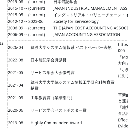
2019-08 -- (current)
日本簿記学会
2015-10 -- (current)
JAPAN INDUSTRIAL MANAGEMENT ASS
2015-05 -- (current)
インダストリアル・バリューチェーン・
2012-12 -- 2023-06
Society for Serviceology
2006-09 -- (current)
THE JAPAN COST ACCOUNTING ASSOC
2006-09 -- (current)
JAPAN ACCOUNTING ASSOCIATION
ds
https
2026-04
筑波大学システム情報系 ベストペーパー表彰
005
「Mo
2022-08
日本簿記学会奨励賞
方向
「小
2021-05
サービス学会大会優秀賞
に対
筑波大学大学院システム情報工学研究科教育貢
2021-04
献賞
革新
2021-03
工学教育賞（業績部門）
と運
「地
2020-06
サービス学会ベストポスター賞
タ活
Effec
2019-08
Highly Commended Award
Evid