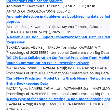
interactions with cancer patients
Ashitomi Y.; Kawamura H.; Kubo E.; Kosugi K. H.; Kosh...
ANNALS OF ONCOLOGY/36(4), 2025-12
Anomaly detection in double-entry bookkeeping data by fed
approach
Mashiko Sota; Kawamata Yuji; Nakayama Tomoru; Sakurai ...
SCIENTIFIC REPORTS/15(1), 2025-11-26
A Reliable Decision Support Framework for SME Default Pre
Regression
TERADA Kaito; ABE Keiji; TAKEDA Toshihiko; KAWAMATA Y...
Prceedings of 2025 IEEE International Conference on Big Data
DC-CP: Data Collaboration Conformal Prediction from Model T
Round Communication While Preserving Privacy
NAKAYAMA Tomoru; KAWAMATA Yuji; IMAKURA Akira; OKADA ..
Prceedings of 2025 IEEE International Conference on Big Data
Cash-Flow Prediction Model Using Graph Neural Networks a
Entry Bookkeeping Data
MOTAI Ryoki; KAMEBUCHI Masato; WATANABE Sora; MATSUMOT
Prceedings of 2025 IEEE International Conference on Big Data
A new type of federated clustering: A non-model-sharing ap
KAWAMATA Yuji; KAMIJO Kaoru; KIHIRA Masateru; TOYODA ...
arXiv, 2025-06