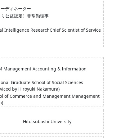
コーディネーター
月より公益認定）非常勤理事
al Intelligence ResearchChief Scientist of Service
 of Management Accounting & Information
ional Graduate School of Social Sciences
iced by Hiroyuki Nakamura)
chool of Commerce and Management Management
a)
Hitotsubashi University