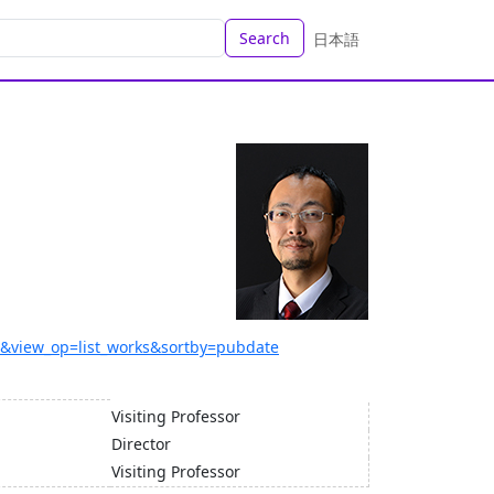
Search
日本語
AJ&view_op=list_works&sortby=pubdate
Visiting Professor
Director
Visiting Professor