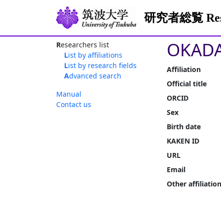
研究者総覧 Resea
OKADA
Researchers list
List by affiliations
List by research fields
Affiliation
Advanced search
Official title
Manual
ORCID
Contact us
Sex
Birth date
KAKEN ID
URL
Email
Other affiliatio