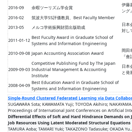
伊藤
2016-09
余暇ツーリズム学会賞
ング
2016-02
筑波大学SS評価教員、Best Faculty Member
日本
2013-05
メルコ学術振興財団出版助成
対し
Best Fuculty Award in Graduate School of
2011-01-12
Systems and Information Engineering
岡田
2010-09-08
Japan Accounting Association Award
『會
Competitive Publishing Fund by The Japan
日本
2009-09-03
Industrial Management & Accounting
と発
Institute
Best Education Award in Graduate School of
2008-04-09
Systems and Information Engineering
Single-Round Clustered Federated Learning via Data Collabor
SUGAWARA Sota; KAWAMATA Yuji; TOYODA Akihiro; NAKAYAMA.
Proceedings of International Joint Conferences on Artificial Int
Differential Effects of Soft and Hard Hindrance Demands on J
Job Resources Using Latent Moderated Structural Equations
TAMURA Aoba; TAMARI Yuki; TAKAZONO Tadasuke; OKADA Yu..