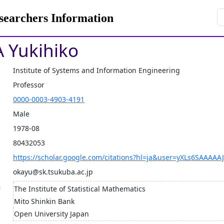
rchers Information
 Yukihiko
Institute of Systems and Information Engineering
Professor
0000-0003-4903-4191
Male
1978-08
80432053
https://scholar.google.com/citations?hl=ja&user=yXLs6SAAAA
okayu@sk.tsukuba.ac.jp
n
The Institute of Statistical Mathematics
Mito Shinkin Bank
Open University Japan