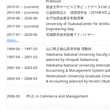
Professor
2015-01 -- (current)
筑波大学サービス工学ビッグデータCoE
2015-04 -- (current)
公益財団法人 清国奨学会（2016年4
2016-06 -- 2026-06
水戸信用金庫非常勤理事
University of TsukubaCenter for Artifici
2017-04 -- (current)
Engineering Dep.
2017-07 -- 2020-06
茨城県常総市財務アドバイザー
more...
1994-04 -- 1997-03
山口県立徳山高等学校 理数科
Yokohama National University Faculty
1997-04 -- 2001-03
(adviced by Hiroyuki Nakamura)
Yokohama National University Internat
2001-04 -- 2003-03
Accounting & Management System (adv
Hitotsubashi University Graduate S
2003-04 -- 2006-03
& Accounting (adviced by Hiroshi Obat
2006-03
Ph.D. in Commerce and Management