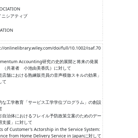
OCIATION
イニシアティブ
IATION
://onlinelibrary.wiley.com/doi/full/10.1002/isaf.70
mentum Accounting研究の史的展開と将来の発展
」（共著者 小池由美香氏）に対して
売店舗における熟練販売員の音声模倣スキルの効果」
して
的な工学教育「サービス工学学位プログラム」の創設
営
方自治体におけるフレイル予防政策立案のためのデー
用支援」に対して
ts of Customer’s Actorship in the Service System:
ence from Home Delivery Service in Japanに対して