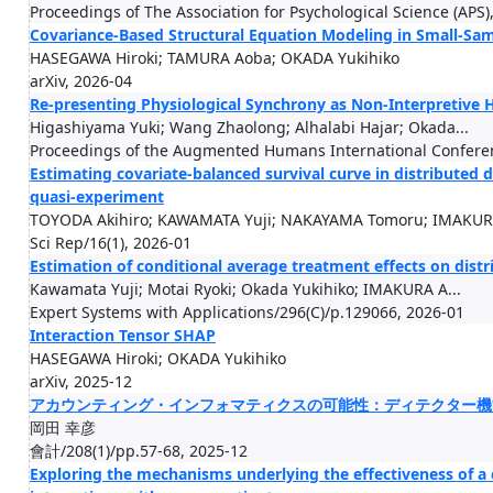
Proceedings of The Association for Psychological Science (APS)
Covariance-Based Structural Equation Modeling in Small-Sam
HASEGAWA Hiroki; TAMURA Aoba; OKADA Yukihiko
arXiv, 2026-04
Re-presenting Physiological Synchrony as Non-Interpretive H
Higashiyama Yuki; Wang Zhaolong; Alhalabi Hajar; Okada...
Proceedings of the Augmented Humans International Conferen
Estimating covariate-balanced survival curve in distributed
quasi-experiment
TOYODA Akihiro; KAWAMATA Yuji; NAKAYAMA Tomoru; IMAKUR.
Sci Rep/16(1), 2026-01
Estimation of conditional average treatment effects on distr
Kawamata Yuji; Motai Ryoki; Okada Yukihiko; IMAKURA A...
Expert Systems with Applications/296(C)/p.129066, 2026-01
Interaction Tensor SHAP
HASEGAWA Hiroki; OKADA Yukihiko
arXiv, 2025-12
アカウンティング・インフォマティクスの可能性：ディテクター機
岡田 幸彦
會計/208(1)/pp.57-68, 2025-12
Exploring the mechanisms underlying the effectiveness of a