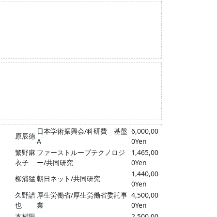
日本学術振興会/科研費 基盤
6,000,00
原辰徳
A
0Yen
繁野麻
ファーストループテクノロジ
1,465,00
衣子
ー/共同研究
0Yen
1,440,00
柳浦猛
朝日ネット/共同研究
0Yen
久野譜
厚生労働省/厚生労働省委託事
4,500,00
也
業
0Yen
本村陽
2,500,00