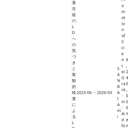
童
o
生
m
徒
ot
の
io
L
n
D
of
へ
S
の
ci
気
e
づ
n
き
c
,
と
S
e/
客
A
G
観
N
ra
的
B
nt
,
検
2023-06 -- 2026-03
A
-
査
I
in
に
A
-
よ
m
Ai
る
i
d
L
fo