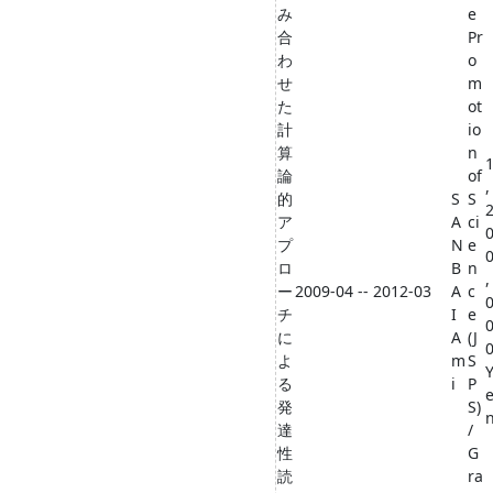
み
e
合
Pr
わ
o
せ
m
た
ot
計
io
算
n
論
of
,
的
S
S
ア
A
ci
プ
N
e
ロ
B
n
,
ー
2009-04 -- 2012-03
A
c
チ
I
e
に
A
(J
よ
m
S
る
i
P
発
S)
達
/
性
G
読
ra