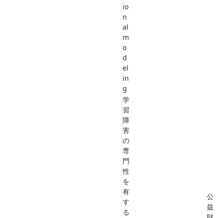
io
n
al
m
o
d
el
in
g
学
習
障
害
の
専
門
性
を
有
公
す
益
る
財