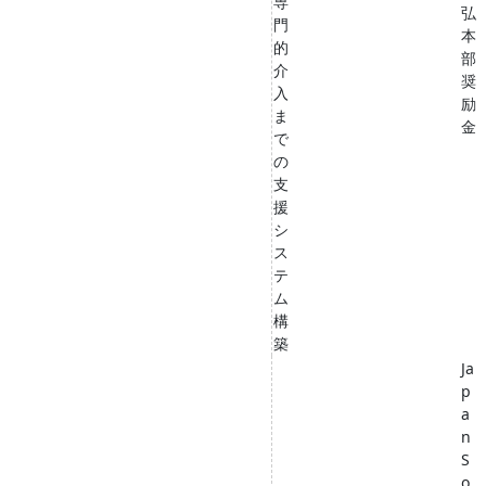
専
弘
門
本
的
部
介
奨
入
励
ま
金
で
の
支
援
シ
ス
テ
ム
構
築
Ja
p
a
n
S
o