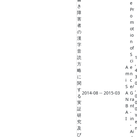
e
き
Pr
障
o
害
m
者
ot
の
io
漢
n
字
of
音
S
読
ci
方
,
A
e
略
m
n
に
i
c
関
S
e/
す
,
2014-08 -- 2015-03
A
G
る
N
ra
実
B
nt
証
A
-
研
I
in
究
-
及
Ai
び