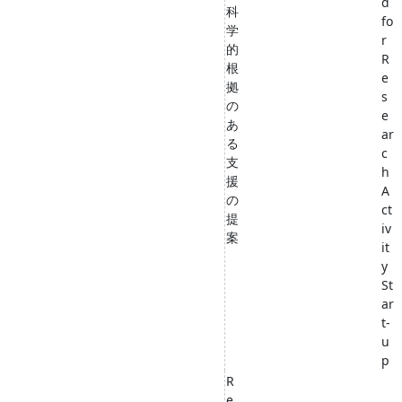
d
科
fo
学
r
的
R
根
e
拠
s
の
e
あ
ar
る
c
支
h
援
A
の
ct
提
iv
案
it
y
St
ar
t-
u
p
R
e