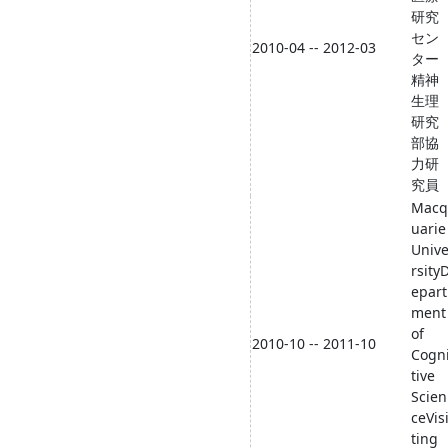
研究
セン
2010-04 -- 2012-03
ター
精神
生理
研究
部協
力研
究員
Macq
uarie
Univ
rsity
epart
ment
of
2010-10 -- 2011-10
Cogn
tive
Scien
ceVis
ting