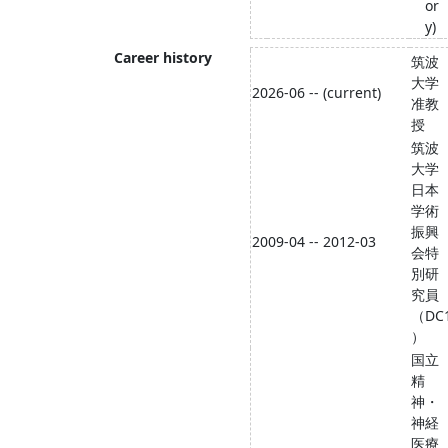
or
y)
Career history
筑波
大学
2026-06 -- (current)
准教
授
筑波
大学
日本
学術
振興
2009-04 -- 2012-03
会特
別研
究員
（DC
）
国立
精
神・
神経
医療