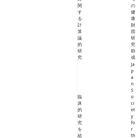
関
の
す
健
る
康
計
財
算
団
論
研
的
究
研
助
究
成
Ja
p
a
n
S
臨
o
床
ci
的
et
研
y
究
fo
を
r
組
th