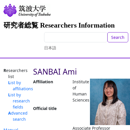
研究者総覧 Researchers Information
Search
日本語
SANBAI Ami
Researchers
list
Affiliation
Institute
List by
of
affiliations
Human
List by
Sciences
research
fields
Official title
Advanced
search
Associate Professor
Manual