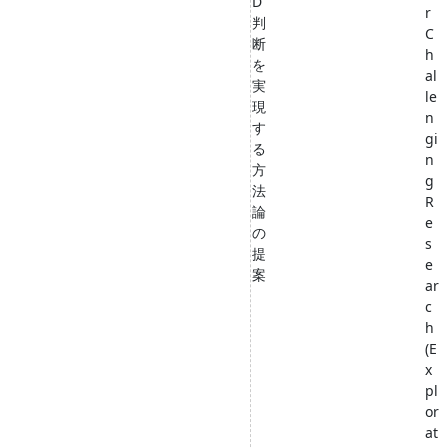
D
r
判
C
断
h
を
al
実
le
現
n
す
gi
る
n
方
g
法
R
論
e
の
s
提
e
案
ar
c
h
(E
x
pl
or
at