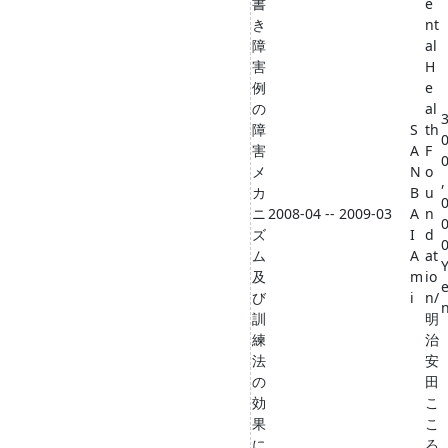
書
e
き
nt
障
al
害
H
例
e
の
al
障
S
th
害
A
F
メ
N
o
,
カ
B
u
ニ
2008-04 -- 2009-03
A
n
ズ
I
d
ム
A
at
及
m
io
び
i
n/
訓
明
練
治
法
安
の
田
効
こ
果
こ
に
ろ