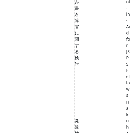
み
nt
書
-
き
in
障
-
害
Ai
に
d
関
fo
す
r
る
JS
検
P
討
S
F
el
lo
w
s
H
a
k
発
u
達
h