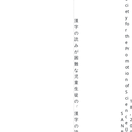
ci
et
y
漢
fo
字
r
の
th
読
e
み
Pr
が
o
困
m
難
ot
な
io
児
n
童
of
生
S
徒
ci
の
e
「
n
漢
S
,
c
字
A
e
の
N
(J
読
B