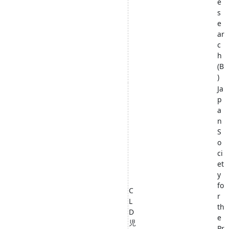
e
s
e
ar
c
h
(B
)
Ja
p
a
n
S
o
ci
et
y
fo
C
r
L
th
D
e
児
Pr