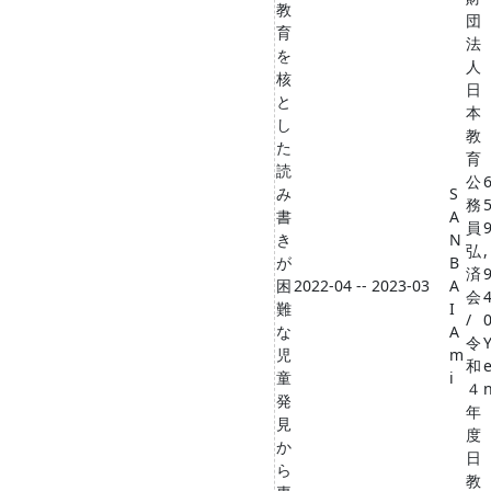
教
団
育
法
を
人
核
日
と
本
し
教
た
育
読
公
み
S
務
書
A
員
き
N
弘
,
が
B
済
困
2022-04 -- 2023-03
A
会
難
I
/
な
A
令
児
m
和
童
i
４
発
年
見
度
か
日
ら
教