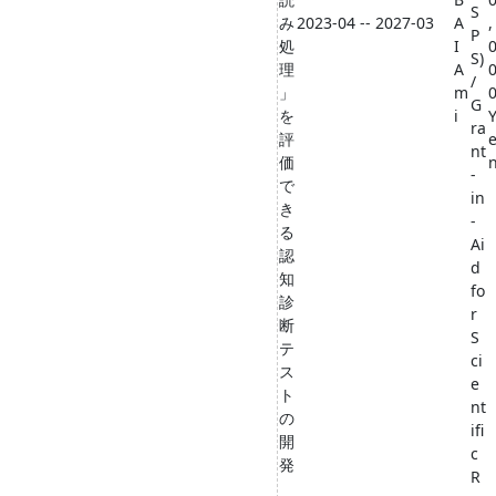
S
み
2023-04 -- 2027-03
A
,
P
処
I
S)
理
A
/
」
m
G
を
i
ra
評
nt
価
-
で
in
き
-
る
Ai
認
d
知
fo
診
r
断
S
テ
ci
ス
e
ト
nt
の
ifi
開
c
発
R