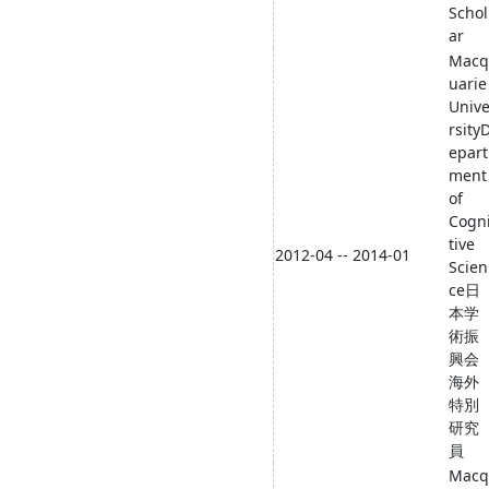
Schol
ar
Macq
uarie
Univ
rsity
epart
ment
of
Cogn
tive
2012-04 -- 2014-01
Scien
ce日
本学
術振
興会
海外
特別
研究
員
Macq