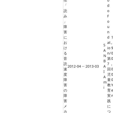
性
o
「
d
読
o
み
F
」
o
障
u
害
n
に
d
お
at
,
S
け
io
A
る
n/
N
音
第
B
読
7
,
2012-04 -- 2013-03
A
速
回
I
度
児
A
障
童
m
害
教
i
の
育
障
実
害
践
メ
に
カ
つ