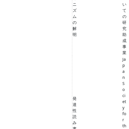
ニ
い
ズ
て
ム
の
の
研
解
究
明
助
成
事
業
Ja
p
a
n
S
o
ci
発
et
達
y
性
fo
読
r
み
th
書