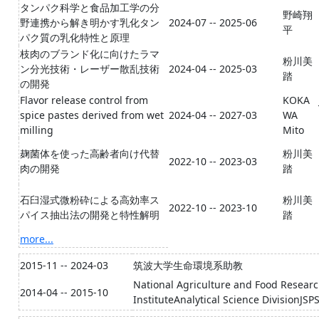
タンパク科学と食品加工学の分
野崎翔
野連携から解き明かす乳化タン
2024-07 -- 2025-06
平
パク質の乳化特性と原理
枝肉のブランド化に向けたラマ
粉川美
ン分光技術・レーザー散乱技術
2024-04 -- 2025-03
踏
の開発
Flavor release control from
KOKA
spice pastes derived from wet
2024-04 -- 2027-03
WA
milling
Mito
麹菌体を使った高齢者向け代替
粉川美
2022-10 -- 2023-03
肉の開発
踏
石臼湿式微粉砕による高効率ス
粉川美
2022-10 -- 2023-10
パイス抽出法の開発と特性解明
踏
more...
2015-11 -- 2024-03
筑波大学生命環境系助教
National Agriculture and Food Researc
2014-04 -- 2015-10
InstituteAnalytical Science DivisionJSP