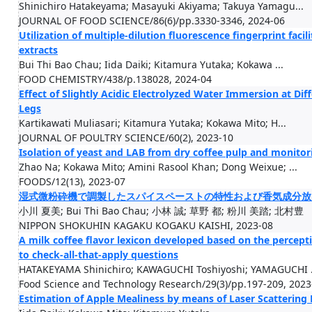
Shinichiro Hatakeyama; Masayuki Akiyama; Takuya Yamagu...
JOURNAL OF FOOD SCIENCE/86(6)/pp.3330-3346, 2024-06
Utilization of multiple-dilution fluorescence fingerprint facil
extracts
Bui Thi Bao Chau; Iida Daiki; Kitamura Yutaka; Kokawa ...
FOOD CHEMISTRY/438/p.138028, 2024-04
Effect of Slightly Acidic Electrolyzed Water Immersion at Di
Legs
Kartikawati Muliasari; Kitamura Yutaka; Kokawa Mito; H...
JOURNAL OF POULTRY SCIENCE/60(2), 2023-10
Isolation of yeast and LAB from dry coffee pulp and monitor
Zhao Na; Kokawa Mito; Amini Rasool Khan; Dong Weixue; ...
FOODS/12(13), 2023-07
湿式微粉砕機で調製したスパイスペーストの特性および香気成分放
小川 夏美; Bui Thi Bao Chau; 小林 誠; 草野 都; 粉川 美踏; 北村豊
NIPPON SHOKUHIN KAGAKU KOGAKU KAISHI, 2023-08
A milk coffee flavor lexicon developed based on the percept
to check-all-that-apply questions
HATAKEYAMA Shinichiro; KAWAGUCHI Toshiyoshi; YAMAGUCHI .
Food Science and Technology Research/29(3)/pp.197-209, 2023
Estimation of Apple Mealiness by means of Laser Scatterin