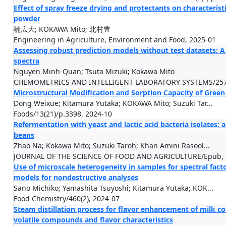
Effect of spray freeze drying and protectants on characterist
powder
楠広大; KOKAWA Mito; 北村豊
Engineering in Agriculture, Environment and Food, 2025-01
Assessing robust prediction models without test datasets: A
spectra
Nguyen Minh-Quan; Tsuta Mizuki; Kokawa Mito
CHEMOMETRICS AND INTELLIGENT LABORATORY SYSTEMS/257,
Microstructural Modification and Sorption Capacity of Green
Dong Weixue; Kitamura Yutaka; KOKAWA Mito; Suzuki Tar...
Foods/13(21)/p.3398, 2024-10
Refermentation with yeast and lactic acid bacteria isolates: 
beans
Zhao Na; Kokawa Mito; Suzuki Taroh; Khan Amini Rasool...
JOURNAL OF THE SCIENCE OF FOOD AND AGRICULTURE/Epub, 
Use of microscale heterogeneity in samples for spectral fact
models for nondestructive analyses
Sano Michiko; Yamashita Tsuyoshi; Kitamura Yutaka; KOK...
Food Chemistry/460(2), 2024-07
Steam distillation process for flavor enhancement of milk c
volatile compounds and flavor characteristics