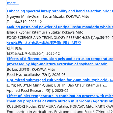
more...
Enhancing spectral interpretability and band selection prio
Nguyen Minh-Quan; Tsuta Mizuki; KOKAWA Mito
Talanta/310, 2026-12
Making paste and powder of unripe unshu mandarin whole o
Ishida Kyohei; Kitamura Yutaka; Kokawa Mito
FOOD SCIENCE AND TECHNOLOGY RESEARCH/32(1)/pp.59-70, 2
分光分析による食品の非破壊評価に関する研究
粉川 美踏
日本食品工学会誌/26(4), 2025-12
Effects of different emulsion gels and extrusion temperature
processed by high-moisture extrusion of soybean protein
Bo Liu; 北村豊; KOKAWA Mito
Food Hydrocolloids/172(1), 2026-03
Optimized submerged cultivation for γ-aminobutyric acid (
LI Yu; NGUYEN Minh-Quan; BUI Thi Bao Chau; Kitamura Y...
Applied Food Research/5(1), 2025-05
Effect of inlet temperature in combination process with micr
chemical properties of white button mushroom (Agaricus b
KUSUNOKI Kodai; KITAMURA Yutaka; KOKAWA Mito; KARTIKAW.
Engineering in Agriculture, Environment and Food/17(4)/pp.12