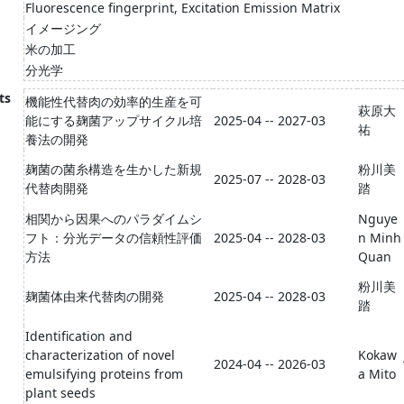
Fluorescence fingerprint, Excitation Emission Matrix
イメージング
米の加工
分光学
ts
機能性代替肉の効率的生産を可
萩原大
能にする麹菌アップサイクル培
2025-04 -- 2027-03
祐
養法の開発
麹菌の菌糸構造を生かした新規
粉川美
2025-07 -- 2028-03
代替肉開発
踏
相関から因果へのパラダイムシ
Nguye
フト：分光データの信頼性評価
2025-04 -- 2028-03
n Minh
方法
Quan
粉川美
麹菌体由来代替肉の開発
2025-04 -- 2028-03
踏
Identification and
characterization of novel
Kokaw
2024-04 -- 2026-03
emulsifying proteins from
a Mito
plant seeds