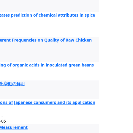
itates prediction of chemical attributes in spice
fferent Frequencies on Quality of Raw Chicken
ing of organic acids in inoculated green beans
出挙動の解明
ions of Japanese consumers and its application
..
-05
g Measurement