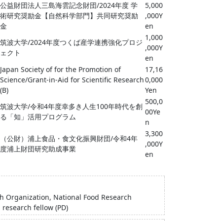
公益財団法人三島海雲記念財団/2024年度 学
5,000
術研究奨励金【自然科学部門】共同研究奨励
,000Y
金
en
1,000
筑波大学/2024年度つくば産学連携強化プロジ
,000Y
ェクト
en
Japan Society of for the Promotion of
17,16
Science/Grant-in-Aid for Scientific Research
0,000
(B)
Yen
500,0
筑波大学/令和4年度幸多き人生100年時代を創
00Ye
る「知」活用プログラム
n
3,300
（公財）浦上食品・食文化振興財団/令和4年
,000Y
度浦上財団研究助成事業
en
h Organization, National Food Research
S research fellow (PD)