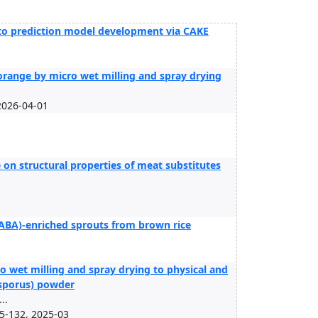
r to prediction model development via CAKE
range by micro wet milling and spray drying
026-04-01
 on structural properties of meat substitutes
GABA)-enriched sprouts from brown rice
o wet milling and spray drying to physical and
isporus) powder
..
5-132, 2025-03