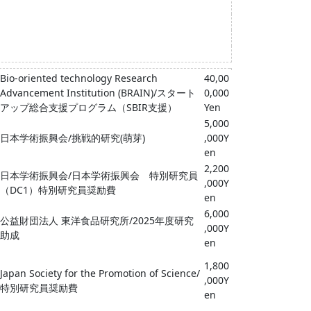
Bio-oriented technology Research
40,00
Advancement Institution (BRAIN)/スタート
0,000
アップ総合支援プログラム（SBIR支援）
Yen
5,000
日本学術振興会/挑戦的研究(萌芽)
,000Y
en
2,200
日本学術振興会/日本学術振興会 特別研究員
,000Y
（DC1）特別研究員奨励費
en
6,000
公益財団法人 東洋食品研究所/2025年度研究
,000Y
助成
en
1,800
Japan Society for the Promotion of Science/
,000Y
特別研究員奨励費
en