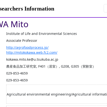
rchers Information
A Mito
Institute of Life and Environmental Sciences
Associate Professor
http://agrofoodprocess.jp/
http://mitokokawa.web.fc2.com/
kokawa.mito.ke@u.tsukuba.ac.jp
農産食品加工研究室, F401（居室）, G208, G305（実験室）
029-853-4659
029-853-4659
Agricultural environmental engineering/Agricultural informat