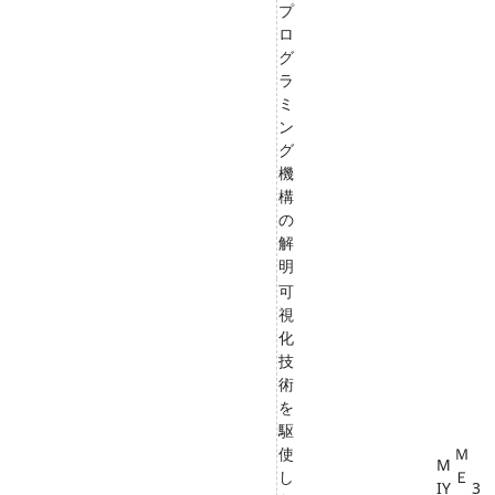
プ
ロ
グ
ラ
ミ
ン
グ
機
構
の
解
明
可
視
化
技
術
を
駆
使
Ｍ
M
し
Ｅ
IY
3