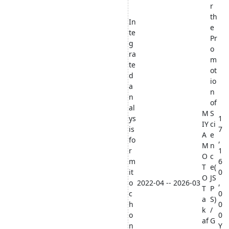
r
th
In
e
te
Pr
g
o
ra
m
te
ot
d
io
a
n
n
of
al
M
S
ys
1
IY
ci
is
7
A
e
fo
,
M
n
r
1
O
c
m
6
T
e(
it
0
O
JS
o
2022-04 -- 2026-03
,
T
P
c
0
a
S)
h
0
k
/
o
0
af
G
n
Y