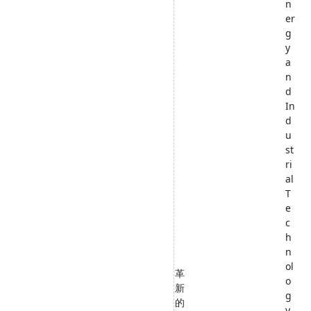
n
er
g
y
a
n
d
In
d
u
st
ri
al
T
e
c
h
n
ol
革
o
新
g
的
y