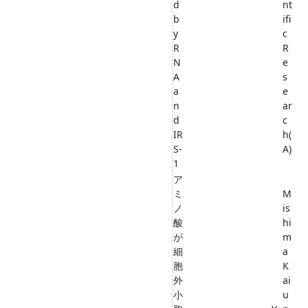
d
nt
b
ifi
y
c
R
R
N
e
A
s
a
e
n
ar
d
c
IR
h(
S-
A)
1
ア
ミ
M
ノ
is
酸
hi
が
m
細
a
胞
K
外
ai
小
u