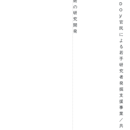
術
D
の
O
研
)/
究
官
開
民
発
に
よ
る
若
手
研
究
者
発
掘
支
援
事
業
／
共