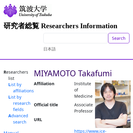
研究者総覧 Researchers Information
Search
日本語
MIYAMOTO Takafumi
Researchers
list
Affiliation
Institute
List by
of
affiliations
Medicine
List by
research
Official title
Associate
fields
Professor
Advanced
URL
search
https://www.ice-
Manual