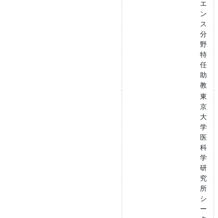
エ
ン
ス
分
野
特
任
助
教
東
京
大
学
医
科
学
研
究
所
シ
ー