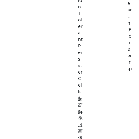
io
e
n-
ar
T
c
ol
h
er
(P
a
io
nt
n
P
e
er
er
si
in
st
g)
er
C
el
ls
超
高
解
像
度
画
像