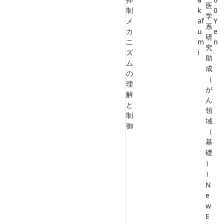
医
制
k
0
学
メ
af
Y
系
カ
u
e
研
ニ
m
n
究
ズ
i
助
ム
成
の
（
理
が
解
ん
と
領
制
域
御
（
基
礎
）
）
N
e
w
E