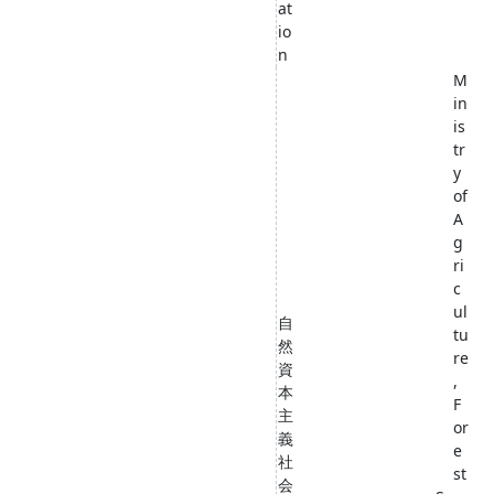
at
io
n
M
in
is
tr
y
of
A
g
ri
c
ul
自
tu
然
re
資
,
本
F
主
or
義
e
社
st
会