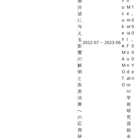
胞
Y
n
分
u
M
1
泌
s
e
,
に
u
m
0
与
k
or
0
え
e
ia
0
る
Y
l
,
2022-07 -- 2023-06
影
A
F
0
響
M
o
0
の
A
u
0
解
M
n
Y
明
O
d
e
と
T
at
n
疾
O
io
患
n/
治
学
療
術
へ
研
の
究
応
奨
用
励
研
金