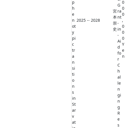
p
0
G
h
0
宮
ra
e
0
本
nt
n
2025 -- 2028
,
崇
-
ot
0
史
in
y
0
-
pi
0
Ai
c
Y
d
tr
e
fo
a
n
r
n
C
si
h
ti
al
o
le
n
n
s
gi
in
n
St
g
ar
R
v
e
at
s