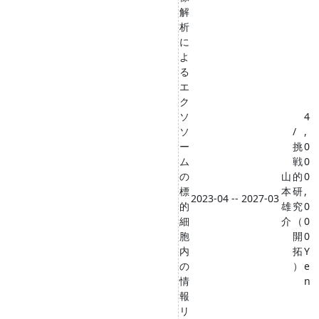
解
析
に
よ
る
エ
ク
ソ
4
ソ
/
,
ー
挑
0
ム
戦
0
の
山
的
0
標
本
研
,
2023-04 -- 2027-03
的
雄
究
0
細
介
（
0
胞
開
0
内
拓
Y
の
）
e
情
n
報
リ