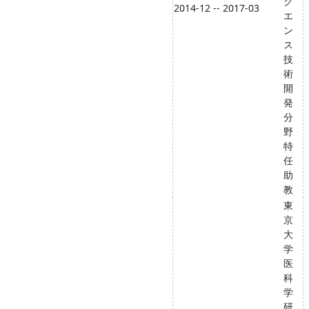
ク
2014-12 -- 2017-03
エ
ン
ス
技
術
開
発
分
野
特
任
助
教
東
京
大
学
医
科
学
研