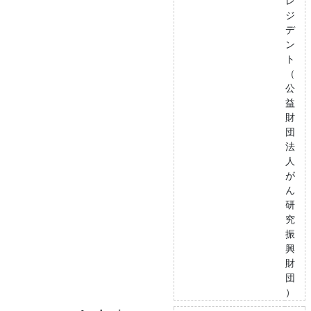
レ
ジ
デ
ン
ト
（
公
益
財
団
法
人
が
ん
研
究
振
興
財
団
）