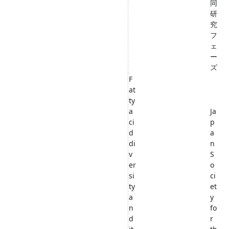
同
研
究
フ
ェ
ー
ズ
F
at
ty
a
Ja
ci
p
d
a
di
n
v
S
er
o
si
ci
ty
et
a
y
n
fo
d
r