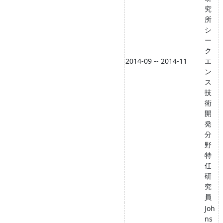
究
所
シ
ー
ク
2014-09 -- 2014-11
エ
ン
ス
技
術
開
発
分
野
特
任
研
究
員
Joh
ns