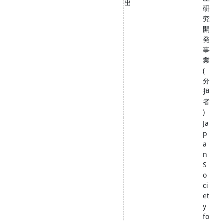
出
研
究
開
発
事
業
(
分
担
者
)
Ja
p
a
n
S
o
ci
et
y
fo