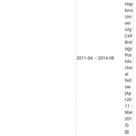
Hop
kins
Uni
ver
sity
Cell
Biol
ogy
Pos
2011-04 -- 2014-08
tdo
ctor
al
Fell
ow
(Ap
r20
11 -
Mar
201
3)
国