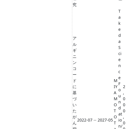
究
T
a
k
e
d
ア
a
ル
S
ギ
ci
ニ
e
ン
n
コ
c
ー
e
ド
M
F
に
IY
2
o
基
A
,
u
づ
M
0
n
い
O
0
d
た
T
0
at
が
O
,
2022-07 -- 2027-05
io
ん
T
0
n/
抑
a
0