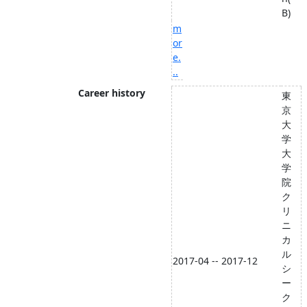
B)
m
or
e.
..
Career history
東
京
大
学
大
学
院
ク
リ
ニ
カ
ル
2017-04 -- 2017-12
シ
ー
ク