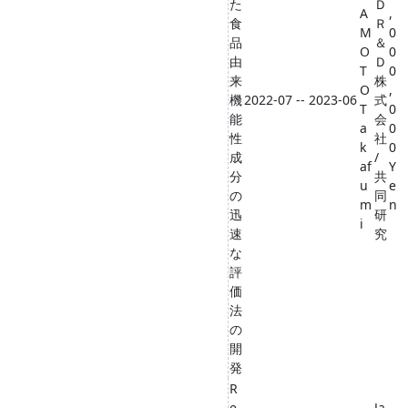
た
Ｄ
A
,
食
Ｒ
M
0
品
＆
O
0
由
Ｄ
T
0
来
株
O
,
機
2022-07 -- 2023-06
式
T
0
能
会
a
0
性
社
k
0
成
/
af
Y
分
共
u
e
の
同
m
n
迅
研
i
速
究
な
評
価
法
の
開
発
R
e
Ja