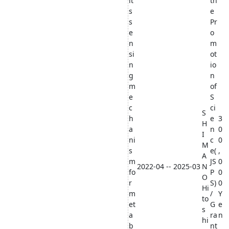
it
th
s
e
s
Pr
e
o
n
m
si
ot
n
io
g
n
m
of
e
S
c
ci
S
h
e
3
H
a
n
0
I
ni
c
0
M
s
e(
,
A
m
JS
0
2022-04 -- 2025-03
N
fo
P
0
O
r
S)
0
Hi
m
/
Y
to
et
G
e
s
a
ra
n
hi
b
nt