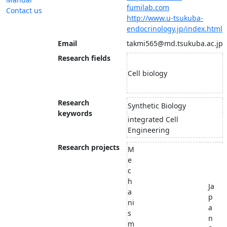
fumilab.com
Contact us
http://www.u-tsukuba-
endocrinology.jp/index.html
Email
takmi565@md.tsukuba.ac.jp
Research fields
Cell biology
Research
Synthetic Biology
keywords
integrated Cell
Engineering
Research projects
M
e
c
h
Ja
a
p
ni
a
s
n
m