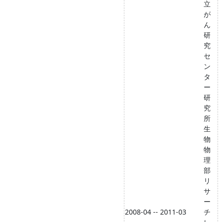
立
が
ん
研
究
セ
ン
タ
ー
研
究
所
生
物
物
理
部
リ
サ
ー
2008-04 -- 2011-03
チ