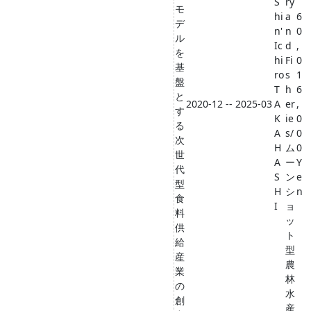
S
ry
モ
hi
a
6
デ
n'
n
0
ル
Ic
d
,
を
hi
Fi
0
基
ro
s
1
盤
T
h
6
と
2020-12 -- 2025-03
A
er
,
す
K
ie
0
る
A
s/
0
次
H
ム
0
世
A
ー
Y
代
S
ン
e
型
H
シ
n
食
I
ョ
料
ッ
供
ト
給
型
産
農
業
林
の
水
創
産