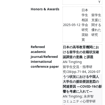
Y
Honors & Awards
日本
学生
留学生
相談
支援に
2025-05-12
学会
関する
研究
優れた
奨励
研究
賞
Refereed
日本の高等教育機関にお
academic
ける留学生の在籍状況確
journal/Refereed
認調査の意義 と課題
international
AN Tingting
conference paper
留学生交流・指導研
究/28/pp.71-84, 2026-07
うつ状況における中国人
大学生の援助要請意図の
関連要因 ―COVID-19の影
響を考慮に入れて―
AN Tingting; 永井智
コミュニティ心理学研