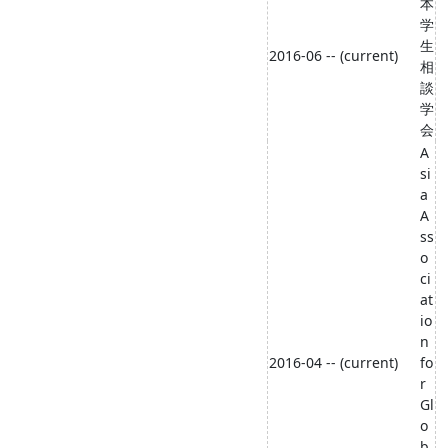
本
学
生
2016-06 -- (current)
相
談
学
会
A
si
a
A
ss
o
ci
at
io
n
2016-04 -- (current)
fo
r
Gl
o
b