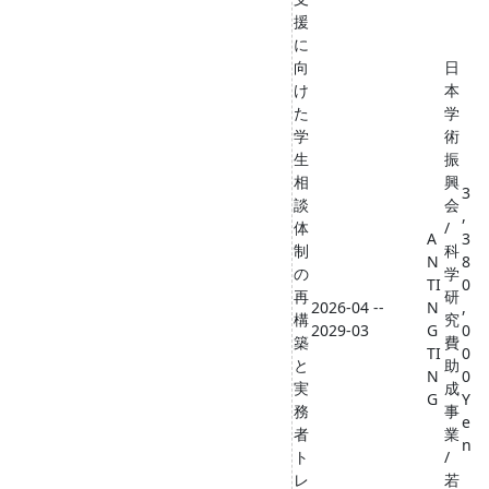
援
に
向
日
け
本
た
学
学
術
生
振
相
興
3
談
会
,
体
/
A
3
制
科
N
8
の
学
TI
0
再
研
2026-04 --
N
,
構
究
2029-03
G
0
築
費
TI
0
と
助
N
0
実
成
G
Y
務
事
e
者
業
n
ト
/
レ
若