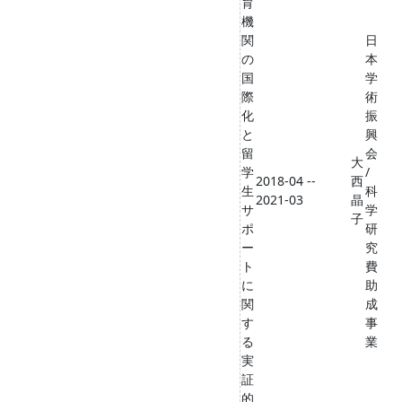
育
機
関
日
の
本
国
学
際
術
化
振
と
興
留
会
大
学
/
2018-04 --
西
生
科
2021-03
晶
サ
学
子
ポ
研
ー
究
ト
費
に
助
関
成
す
事
る
業
実
証
的