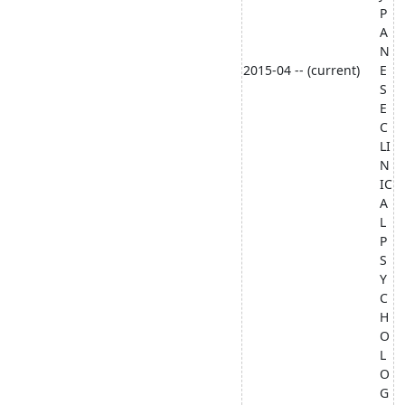
P
A
N
2015-04 -- (current)
E
S
E
C
LI
N
IC
A
L
P
S
Y
C
H
O
L
O
G