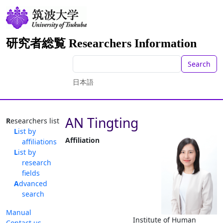
研究者総覧 Researchers Information
Search
日本語
AN Tingting
Researchers list
List by
Affiliation
affiliations
List by
research
fields
Advanced
search
Manual
Institute of Human
Contact us