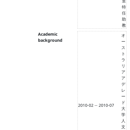
室
特
任
助
教
Academic
オ
background
ー
ス
ト
ラ
リ
ア
ア
デ
レ
ー
ド
2010-02 -- 2010-07
大
学
人
文