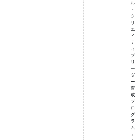
ル
・
ク
リ
エ
イ
テ
ィ
ブ
リ
ー
ダ
ー
育
成
プ
ロ
グ
ラ
ム
」