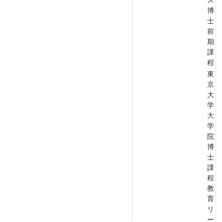
博
士
前
期
課
程
東
京
大
学
大
学
院
博
士
課
程
教
育
リ
ー