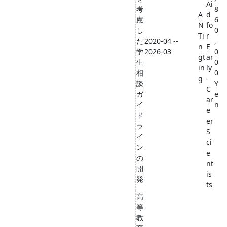
Ai
考
8
A
d
慮
6
N
fo
し
0
Ti
r
た
2020-04 --
,
n
E
学
2026-03
0
gt
ar
生
0
in
ly
相
0
g
-
談
Y
C
ガ
e
ar
イ
n
e
ド
er
ラ
S
イ
ci
ン
e
の
nt
開
is
発
ts
高
等
教