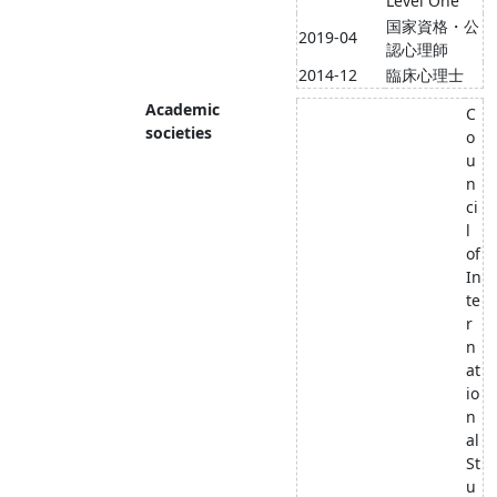
Level One
国家資格・公
2019-04
認心理師
2014-12
臨床心理士
Academic
C
societies
o
u
n
ci
l
of
In
te
r
n
at
io
n
al
St
u