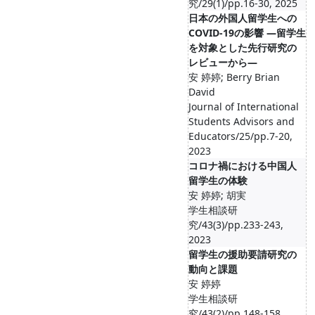
究/29(1)/pp.16-30, 2025
日本の外国人留学生への
COVID-19の影響 ―留学生
を対象とした先行研究の
レビューから―
安 婷婷; Berry Brian
David
Journal of International
Students Advisors and
Educators/25/pp.7-20,
2023
コロナ禍における中国人
留学生の体験
安 婷婷; 胡実
学生相談研
究/43(3)/pp.233-243,
2023
留学生の援助要請研究の
動向と課題
安 婷婷
学生相談研
究/43(2)/pp.148-158,