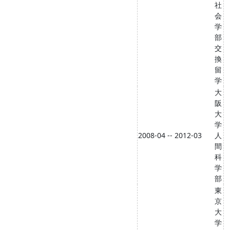
社
会
学
部
交
換
留
学
大
阪
大
学
2008-04 -- 2012-03
人
間
科
学
部
東
京
大
学