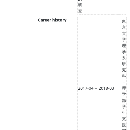
研
究
Career history
東
京
大
学
理
学
系
研
究
科
・
2017-04 -- 2018-03
理
学
部
学
生
支
援