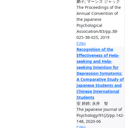
鹏子; マーンズ ジャック
The Proceedings of the
Annual Convention of
the Japanese
Psychological
Association/83/pp.3B-
025-3B-025, 2019
CiNii
Recognition of the
Effectiveness of Help-
seeking and Help-
seeking Intention for
Depression Symptoms:
A Comparative Study of
Japanese Students and
Chinese International
Students
安 婷婷; 永井 智
The Japanese Journal of
Psychology/91(2)/pp.142-
148, 2020-06
CiNii