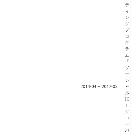
デ
ィ
ン
グ
プ
ロ
グ
ラ
ム
「
ソ
ー
シ
2014-04 -- 2017-03
ャ
ル
IC
T
グ
ロ
ー
バ