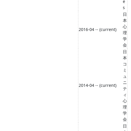
e
s
日
本
心
2016-04 -- (current)
理
学
会
日
本
コ
ミ
ュ
ニ
2014-04 -- (current)
テ
ィ
心
理
学
会
日