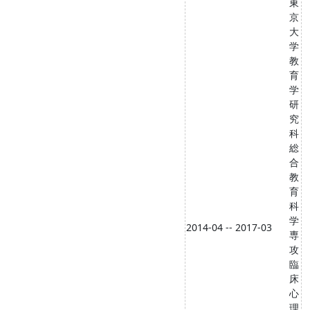
東
京
大
学
教
育
学
研
究
科
総
合
教
育
科
学
2014-04 -- 2017-03
専
攻
臨
床
心
理