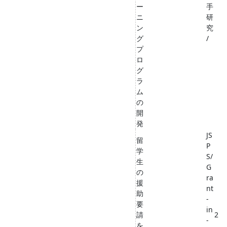
ー
手
ニ
研
ン
究
グ
/
プ
ロ
グ
ラ
ム
の
開
発
JS
留
P
学
S/
生
G
の
ra
援
nt
助
-
要
in
請
2
-
を
,