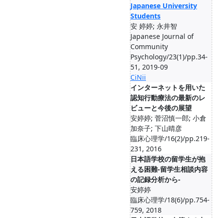
Japanese University
Students
安 婷婷; 永井智
Japanese Journal of
Community
Psychology/23(1)/pp.34-
51, 2019-09
CiNii
インターネットを用いた
認知行動療法の最新のレ
ビューと今後の展望
安婷婷; 菅沼慎一郎; 小倉
加奈子; 下山晴彦
臨床心理学/16(2)/pp.219-
231, 2016
日本語学校の留学生が抱
える困難-留学生相談内容
の記録分析から-
安婷婷
臨床心理学/18(6)/pp.754-
759, 2018