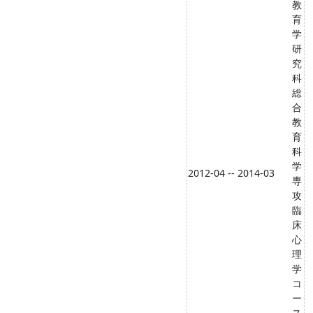
教
育
学
研
究
科
総
合
教
育
科
学
2012-04 -- 2014-03
専
攻
臨
床
心
理
学
コ
ー
ス