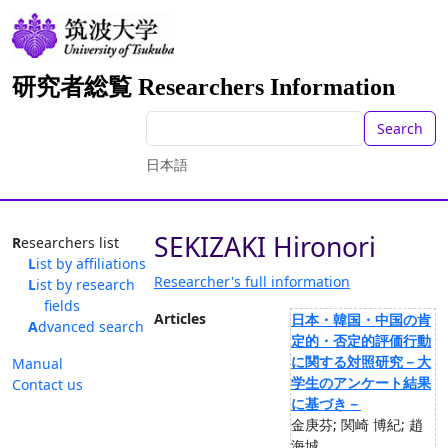
研究者総覧 Researchers Information
Search
日本語
SEKIZAKI Hironori
Researchers list
List by affiliations
Researcher's full information
List by research
fields
Articles
日本・韓国・中国の肯
Advanced search
定的・否定的評価行動
に関する対照研究－大
Manual
学生のアンケート結果
Contact us
に基づき－
金庚芬; 関崎 博紀; 趙
海城