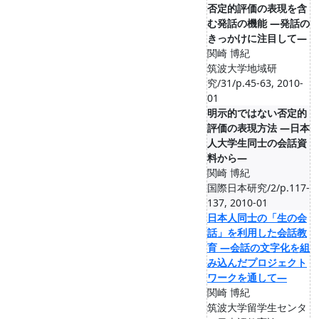
否定的評価の表現を含
む発話の機能 ―発話の
きっかけに注目して―
関崎 博紀
筑波大学地域研
究/31/p.45-63, 2010-
01
明示的ではない否定的
評価の表現方法 ―日本
人大学生同士の会話資
料から―
関崎 博紀
国際日本研究/2/p.117-
137, 2010-01
日本人同士の「生の会
話」を利用した会話教
育 ―会話の文字化を組
み込んだプロジェクト
ワークを通して―
関崎 博紀
筑波大学留学生センタ