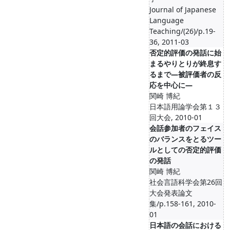
Journal of Japanese
Language
Teaching/(26)/p.19-
36, 2011-03
否定的評価の発話に始
まるやりとりが終息す
るまで―被評価者の反
応を中心に―
関崎 博紀
日本語用論学会第１３
回大会, 2010-01
会話参加者のフェイス
のバランスをとるツー
ルとしての否定的評価
の発話
関崎 博紀
社会言語科学会第26回
大会発表論文
集/p.158-161, 2010-
01
日本語の会話における