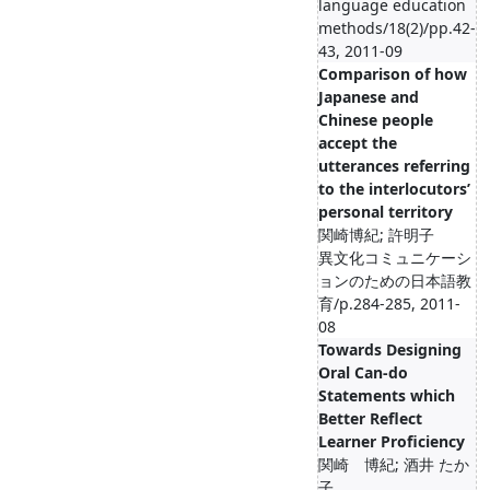
language education
methods/18(2)/pp.42-
43, 2011-09
Comparison of how
Japanese and
Chinese people
accept the
utterances referring
to the interlocutors’
personal territory
関崎博紀; 許明子
異文化コミュニケーシ
ョンのための日本語教
育/p.284-285, 2011-
08
Towards Designing
Oral Can-do
Statements which
Better Reflect
Learner Proficiency
関崎 博紀; 酒井 たか
子