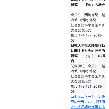
研究－「ほめ」の場合
－
金庚芬・関崎博紀・趙
海城; +関崎 博紀
社会言語科学会第31回
大会発表論文
集/p.174-177, 2013-
03
日韓大学生の評価行動
に関する社会心理学的
研究－「けなし」の場
合－
関崎博紀・金庚芬・趙
海城; +関崎 博紀
社会言語科学会第31回
大会発表論文
集/p.178-181, 2013-
03
コミュニケーション研
究の分野において評価
という用語が指示する