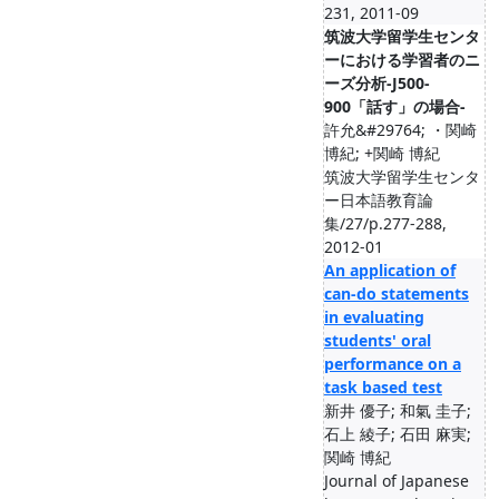
231, 2011-09
筑波大学留学生センタ
ーにおける学習者のニ
ーズ分析-J500-
900「話す」の場合-
許允&#29764; ・関崎
博紀; +関崎 博紀
筑波大学留学生センタ
ー日本語教育論
集/27/p.277-288,
2012-01
An application of
can-do statements
in evaluating
students' oral
performance on a
task based test
新井 優子; 和氣 圭子;
石上 綾子; 石田 麻実;
関崎 博紀
Journal of Japanese