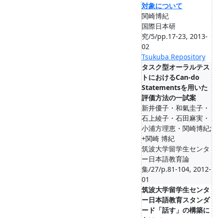
対象について
関崎博紀
国際日本研
究/5/pp.17-23, 2013-
02
Tsukuba Repository
タスク型オーラルテス
トにおけるCan-do
Statementsを用いた
評価方法の一試案
新井優子・和氣圭子・
石上綾子・石田麻実・
小浦方理恵・関崎博紀;
+関崎 博紀
筑波大学留学生センタ
ー日本語教育論
集/27/p.81-104, 2012-
01
筑波大学留学生センタ
ー日本語教育スタンダ
ード「話す」の構築に