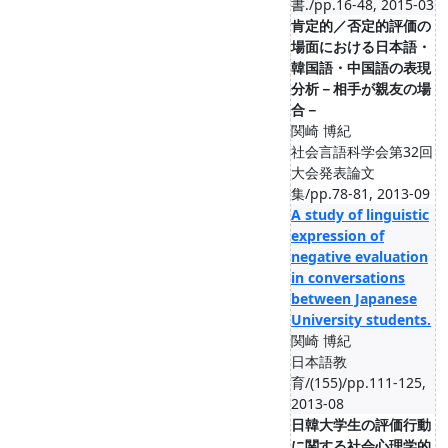
書./pp.16-48, 2015-03
肯定的／否定的評価の
場面における日本語・
韓国語・中国語の表現
分析－相手が親友の場
合－
関崎 博紀
社会言語科学会第32回
大会発表論文
集/pp.78-81, 2013-09
A study of linguistic
expression of
negative evaluation
in conversations
between Japanese
University students.
関崎 博紀
日本語教
育/(155)/pp.111-125,
2013-08
日韓大学生の評価行動
に関する社会心理学的