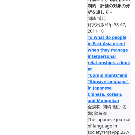
制約－評価の対象の分
析を通して－
関崎 博紀
好文出版/4/p.58-67,
2011-10
To what do people
in East Asia orient
when they manage
interpersonal
relationships: a look
at
"Compliments"and
"Abusive language"
in Japanese,
Chinese, Korean,
and Mongolian
金庚芬; 関崎博紀; 塔
娜; 陳臻渝
The Japanese journal
of language in
society/14(1)/pp.227-