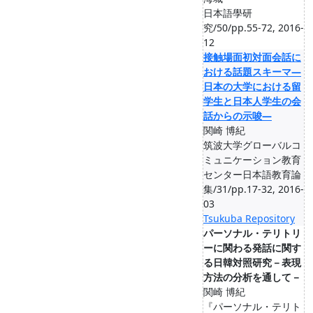
日本語學研
究/50/pp.55-72, 2016-
12
接触場面初対面会話に
おける話題スキーマ—
日本の大学における留
学生と日本人学生の会
話からの示唆—
関崎 博紀
筑波大学グローバルコ
ミュニケーション教育
センター日本語教育論
集/31/pp.17-32, 2016-
03
Tsukuba Repository
パーソナル・テリトリ
ーに関わる発話に関す
る日韓対照研究－表現
方法の分析を通して－
関崎 博紀
『パーソナル・テリト