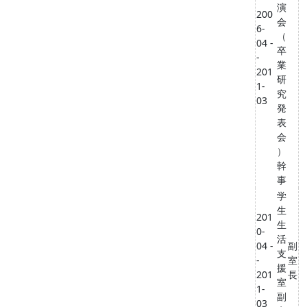
演
200
会
6-
（
04 -
卒
-
業
201
研
1-
究
03
発
表
会
）
幹
事
学
生
201
生
0-
活
04 -
副
支
-
室
援
201
長
室
1-
副
03