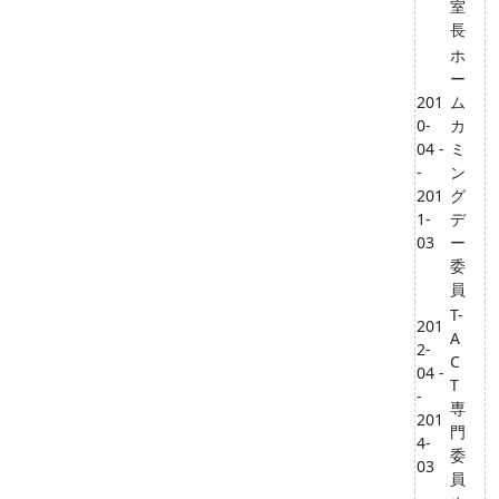
室
長
ホ
ー
201
ム
0-
カ
04 -
ミ
-
ン
201
グ
1-
デ
03
ー
委
員
T-
201
A
2-
C
04 -
T
-
専
201
門
4-
委
03
員