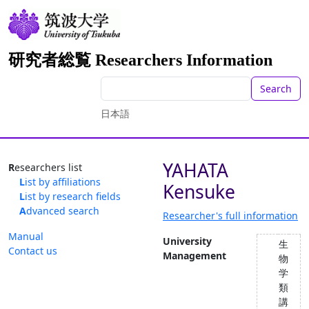
研究者総覧 Researchers Information
Search
日本語
YAHATA
Researchers list
List by affiliations
Kensuke
List by research fields
Advanced search
Researcher's full information
Manual
University
生
Contact us
Management
物
学
類
講