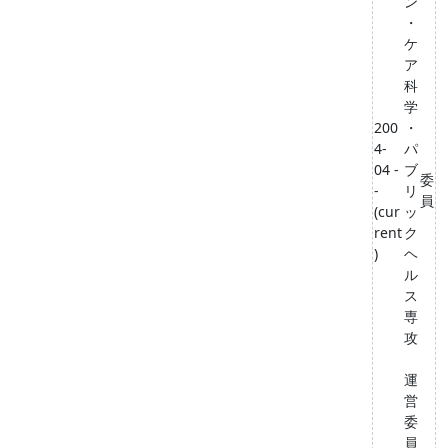
ン
・
ケ
ア
科
学
200
・
4-
パ
04 -
ブ
委
-
リ
員
(cur
ッ
rent
ク
)
ヘ
ル
ス
専
攻
運
営
委
員