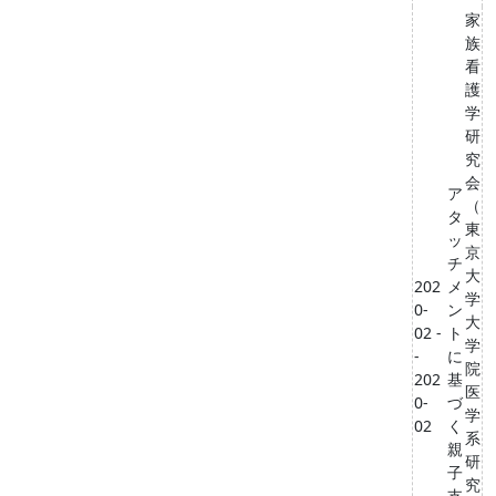
家
族
看
護
学
研
究
会
ア
（
タ
東
ッ
京
チ
大
202
メ
学
0-
ン
大
02 -
ト
学
-
に
院
202
基
医
0-
づ
学
02
く
系
親
研
子
究
支