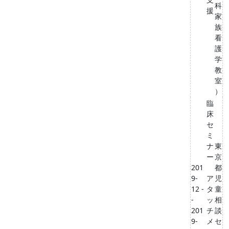
科
援
家
族
看
護
学
教
室
）
臨
床
セ
ミ
ナ
東
ー
京
201
都
9-
ア
児
12 -
タ
童
-
ッ
相
201
チ
談
9-
メ
セ