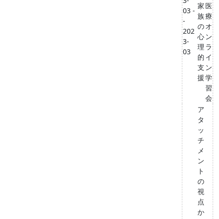
3-
家
医
03 -
族
療
-
の
オ
202
心
ン
3-
理
ラ
03
的
イ
支
ン
援
学
習
会
ア
タ
ッ
チ
メ
ン
ト
の
視
点
か