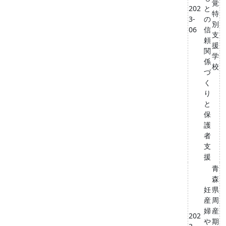
覚
202
と
特
3-
の
別
06
信
支
頼
援
関
学
係
校
づ
く
り
と
保
護
者
支
援
青
森
妊
県
産
周
婦
産
202
や
期