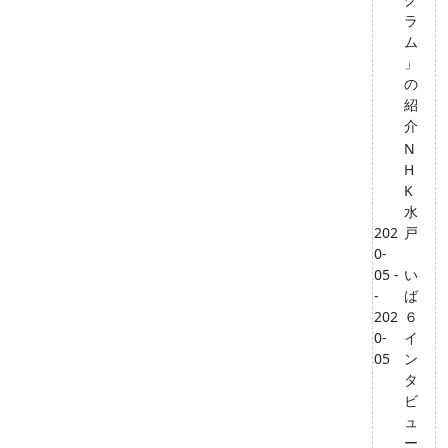
ラ
ム
」
の
紹
介
N
H
K
水
202
戸
0-
05 -
い
-
ば
202
６
0-
イ
05
ン
タ
ビ
ュ
ー