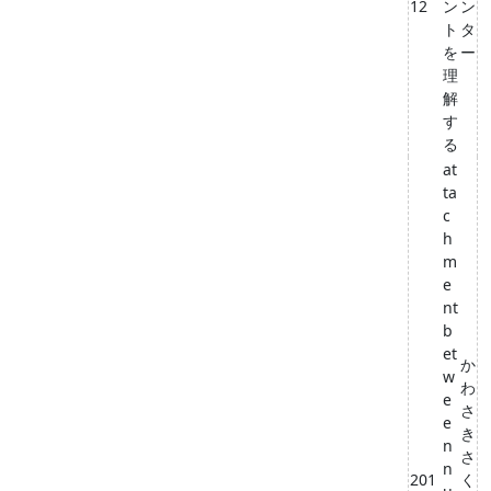
12
ン
ン
ト
タ
を
ー
理
解
す
る
at
ta
c
h
m
e
nt
b
et
か
w
わ
e
さ
e
き
n
さ
n
201
く