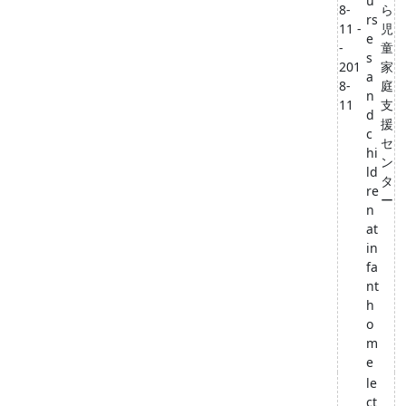
u
8-
ら
rs
11 -
児
e
-
童
s
201
家
a
8-
庭
n
11
支
d
援
c
セ
hi
ン
ld
タ
re
ー
n
at
in
fa
nt
h
o
m
e
le
ct