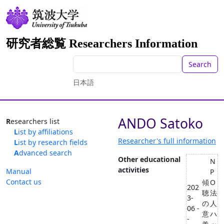
研究者総覧 Researchers Information
Search
日本語
ANDO Satoko
Researchers list
List by affiliations
Researcher's full information
List by research fields
Advanced search
Other educational
N
activities
Manual
P
Contact us
傾
O
202
聴
法
3-
の
人
06 -
意
ハ
-