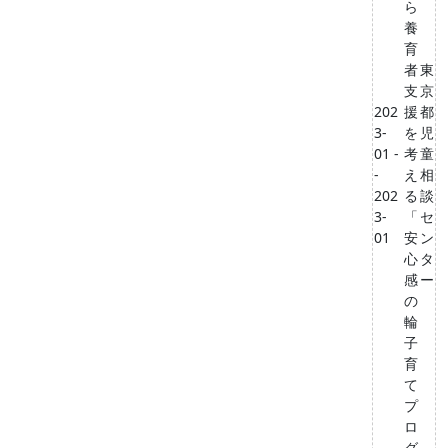
ら
養
育
者
東
支
京
202
援
都
3-
を
児
01 -
考
童
-
え
相
202
る
談
3-
「
セ
01
安
ン
心
タ
感
ー
の
輪
子
育
て
プ
ロ
グ