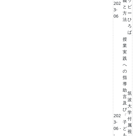
義
ッ
202
と
ピ
3-
方
ー
06
法
ひ
ろ
ば
授
業
実
践
へ
の
指
導
助
筑
言
波
及
大
び
学
202
「
付
3-
子
属
06 -
ど
視
-
も