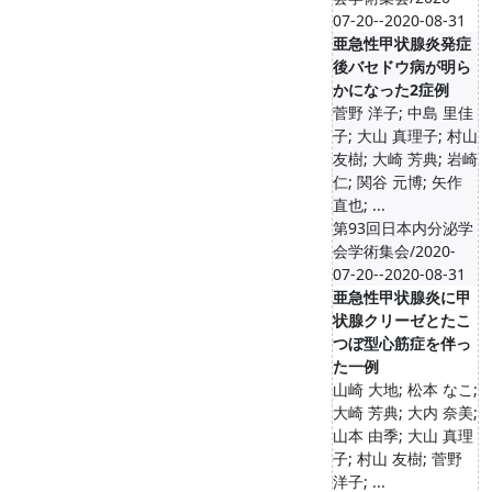
07-20--2020-08-31
亜急性甲状腺炎発症
後バセドウ病が明ら
かになった2症例
菅野 洋子; 中島 里佳
子; 大山 真理子; 村山
友樹; 大崎 芳典; 岩崎
仁; 関谷 元博; 矢作
直也; ...
第93回日本内分泌学
会学術集会/2020-
07-20--2020-08-31
亜急性甲状腺炎に甲
状腺クリーゼとたこ
つぼ型心筋症を伴っ
た一例
山崎 大地; 松本 なこ;
大崎 芳典; 大内 奈美;
山本 由季; 大山 真理
子; 村山 友樹; 菅野
洋子; ...