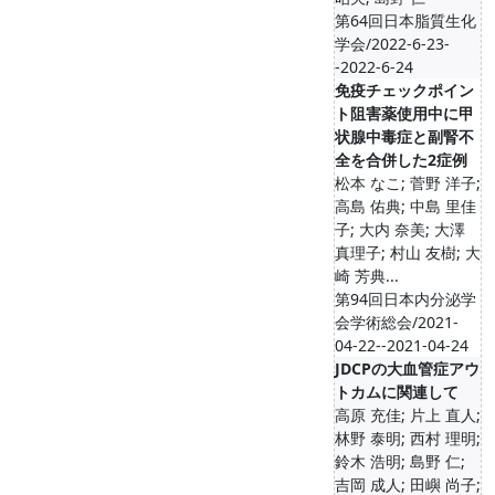
第64回日本脂質生化
学会/2022-6-23-
-2022-6-24
免疫チェックポイン
ト阻害薬使用中に甲
状腺中毒症と副腎不
全を合併した2症例
松本 なこ; 菅野 洋子;
高島 佑典; 中島 里佳
子; 大内 奈美; 大澤
真理子; 村山 友樹; 大
崎 芳典...
第94回日本内分泌学
会学術総会/2021-
04-22--2021-04-24
JDCPの大血管症アウ
トカムに関連して
高原 充佳; 片上 直人;
林野 泰明; 西村 理明;
鈴木 浩明; 島野 仁;
吉岡 成人; 田嶼 尚子;