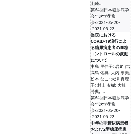
山崎...
第64回日本糖尿病学
会年次学術集
会/2021-05-20-
-2021-05-22
当院における
COVID-19流行によ
る糖尿病患者の血糖
コントロールの変動
について
中島 里佳子; 岩﨑 仁;
高島 佑典; 大内 奈美;
松本 なこ; 大澤 真理
子; 村山 友樹; 大崎
芳典; ...
第64回日本糖尿病学
会年次学術集
会/2021-05-20-
-2021-05-22
中年の非糖尿病患者
および2型糖尿病患