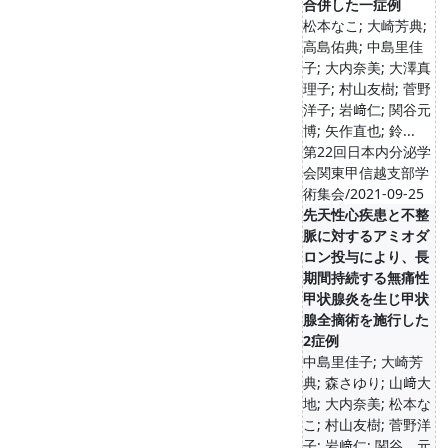
合併した一症例
松本なこ; 大崎芳典;
高島佑典; 中島里佳
子; 大内奈美; 大澤真
理子; 村山友樹; 菅野
洋子; 岩﨑仁; 関谷元
博; 矢作直也; 鈴...
第22回日本内分泌学
会関東甲信越支部学
術集会/2021-09-25
先天性心疾患と不整
脈に対するアミオダ
ロン投与により、長
期間持続する無痛性
甲状腺炎を生じ甲状
腺全摘術を施行した
2症例
中島里佳子; 大崎芳
典; 森さゆり; 山﨑大
地; 大内奈美; 松本な
こ; 村山友樹; 菅野洋
子; 岩﨑仁; 関谷 元