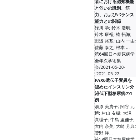
者における認知機能
と匂いの識別、筋
力、およびバランス
能力との関係
緑川 学; 鈴木 浩明;
鈴木 康裕; 椿 拓海;
田邉 裕基; 山内 一由;
佐藤 泰之; 根本 ...
第64回日本糖尿病学
会年次学術集
会/2021-05-20-
-2021-05-22
PAX6遺伝子変異を
認めたインスリン分
泌低下型糖尿病の1
例
湯原 美貴子; 関谷 元
博; 村山 友樹; 大澤
真理子; 中島 里佳子;
大内 奈美; 大崎 芳典;
菅野 洋...
第58回日本糖尿病学