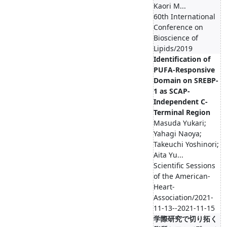
Kaori M...
60th International
Conference on
Bioscience of
Lipids/2019
Identification of
PUFA-Responsive
Domain on SREBP-
1 as SCAP-
Independent C-
Terminal Region
Masuda Yukari;
Yahagi Naoya;
Takeuchi Yoshinori;
Aita Yu...
Scientific Sessions
of the American-
Heart-
Association/2021-
11-13--2021-11-15
学際研究で切り拓く