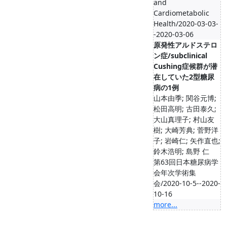
and
Cardiometabolic
Health/2020-03-03-
-2020-03-06
原発性アルドステロ
ン症/subclinical
Cushing症候群が潜
在していた2型糖尿
病の1例
山本由季; 関谷元博;
松田高明; 古田泰久;
大山真理子; 村山友
樹; 大崎芳典; 菅野洋
子; 岩崎仁; 矢作直也;
鈴木浩明; 島野 仁
第63回日本糖尿病学
会年次学術集
会/2020-10-5--2020-
10-16
more...