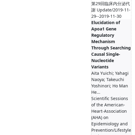
第29回臨床内分泌代
謝 Update/2019-11-
29--2019-11-30
Elucidation of
Apoa1 Gene
Regulatory
Mechanism
Through Searching
Causal Single-
Nucleotide
Variants
Aita Yuichi; Yahagi
Naoya; Takeuchi
Yoshinori; Ho Man
He...
Scientific Sessions
of the American-
Heart-Association
(AHA) on
Epidemiology and
Prevention/Lifestyle