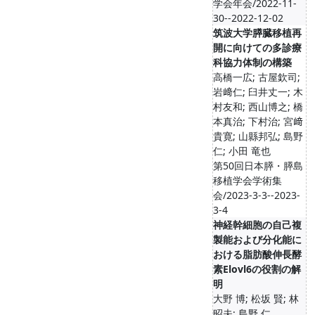
学会年会/2022-11-
30--2022-12-02
筑波大学膵臓移植再
開に向けての多診療
科協力体制の構築
高橋一広; 古屋欽司;
岩﨑仁; 臼井丈一; 木
村友和; 西山博之; 橋
本真治; 下村治; 宮﨑
貴寛; 山縣邦弘; 島野
仁; 小田 竜也
第50回日本膵・膵島
移植学会学術集
会/2023-3-3--2023-
3-4
神経幹細胞の自己複
製能および分化能に
おける脂肪酸伸長酵
素Elovl6の役割の解
明
大野 博; 松坂 賢; 林
昭夫; 島野 仁