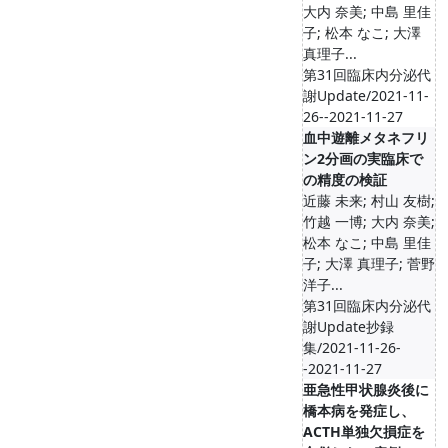
大内 奈美; 中島 里佳
子; 松本 なこ; 大澤
真理子...
第31回臨床内分泌代
謝Update/2021-11-
26--2021-11-27
血中遊離メタネフリ
ン2分画の実臨床で
の精度の検証
近藤 未来; 村山 友樹;
竹越 一博; 大内 奈美;
松本 なこ; 中島 里佳
子; 大澤 真理子; 菅野
洋子...
第31回臨床内分泌代
謝Update抄録
集/2021-11-26-
-2021-11-27
亜急性甲状腺炎後に
橋本病を発症し、
ACTH単独欠損症を