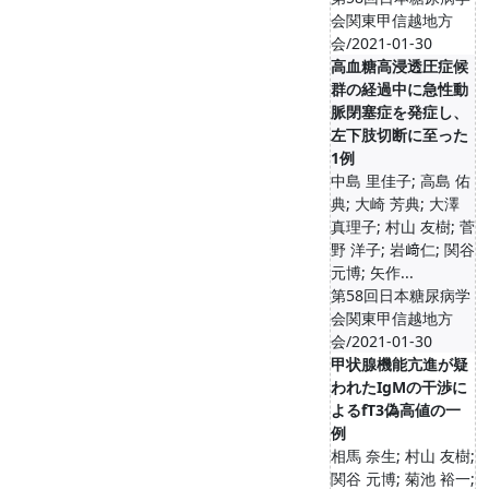
会関東甲信越地方
会/2021-01-30
高血糖高浸透圧症候
群の経過中に急性動
脈閉塞症を発症し、
左下肢切断に至った
1例
中島 里佳子; 高島 佑
典; 大崎 芳典; 大澤
真理子; 村山 友樹; 菅
野 洋子; 岩﨑仁; 関谷
元博; 矢作...
第58回日本糖尿病学
会関東甲信越地方
会/2021-01-30
甲状腺機能亢進が疑
われたIgMの干渉に
よるfT3偽高値の一
例
相馬 奈生; 村山 友樹;
関谷 元博; 菊池 裕一;