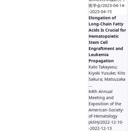
医学会/2023-04-14-
-2023-04-15
Elongation of
Long-Chain Fatty
Acids Is Crucial for
Hematopoietic
Stem Cell
Engraftment and
Leukemia
Propagation
Kato Takayasu;
Kiyoki Yusuke; Kito
Sakura; Matsuzaka
...
64th Annual
Meeting and
Exposition of the
American-Society-
of-Hematology
(ASH)/2022-12-10-
-2022-12-13