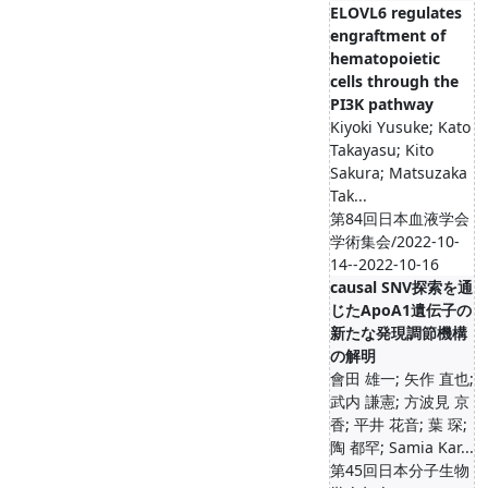
ELOVL6 regulates
engraftment of
hematopoietic
cells through the
PI3K pathway
Kiyoki Yusuke; Kato
Takayasu; Kito
Sakura; Matsuzaka
Tak...
第84回日本血液学会
学術集会/2022-10-
14--2022-10-16
causal SNV探索を通
じたApoA1遺伝子の
新たな発現調節機構
の解明
會田 雄一; 矢作 直也;
武内 謙憲; 方波見 京
香; 平井 花音; 葉 琛;
陶 都罕; Samia Kar...
第45回日本分子生物