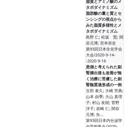
脂質とアミノ酸のメ
タボダイナミズム
脂肪酸の量と質とセ
ンシングの視点から
みた脂質多様性とメ
タボダイナミズム
島野 仁; 松坂 賢; 関
谷元博; 宮本崇史
第93回日本生化学会
大会/2020-9-14-
-2020-9-16
患側と考えられた副
腎摘出後も改善が無
く治療に苦慮した副
腎髄質過形成の一例
古田 泰久; 大崎 芳典;
山本 由季; 大山 真理
子; 村山 友樹; 菅野
洋子; 岩崎 仁; 関谷
元博; 矢...
第93回日本内分泌学
会学術集会/2020-