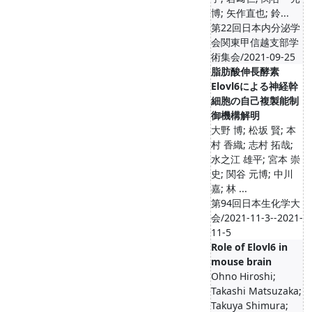
博; 矢作直也; 鈴...
第22回日本内分泌学
会関東甲信越支部学
術集会/2021-09-25
脂肪酸伸長酵素
Elovl6による神経幹
細胞の自己複製能制
御機構解明
大野 博; 松坂 賢; 本
村 香織; 志村 拓哉;
水之江 雄平; 宮本 崇
史; 関谷 元博; 中川
嘉; 林 ...
第94回日本生化学大
会/2021-11-3--2021-
11-5
Role of Elovl6 in
mouse brain
Ohno Hiroshi;
Takashi Matsuzaka;
Takuya Shimura;