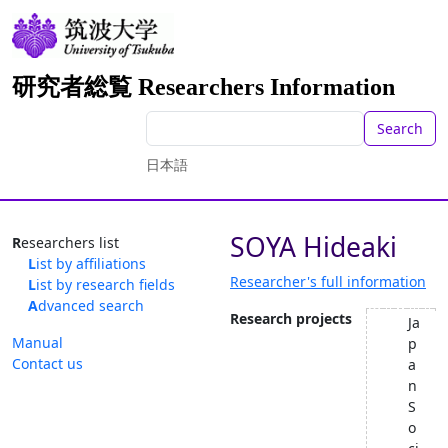
研究者総覧 Researchers Information
Search
日本語
SOYA Hideaki
Researchers list
List by affiliations
Researcher's full information
List by research fields
Advanced search
Research projects
Ja
Manual
p
Contact us
a
n
S
o