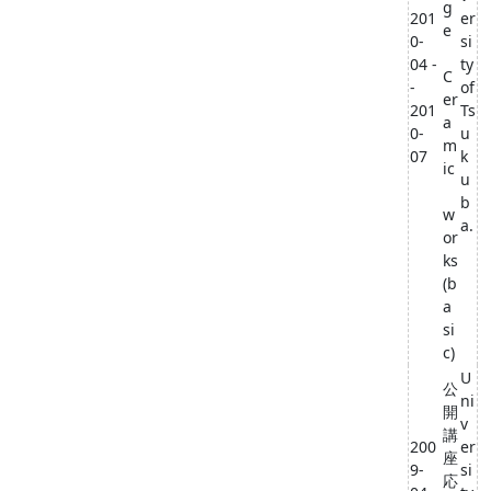
g
201
er
e
0-
si
04 -
ty
C
-
of
er
201
Ts
a
0-
u
m
07
k
ic
u
b
w
a.
or
ks
(b
a
si
c)
U
公
ni
開
v
講
200
er
座
9-
si
応