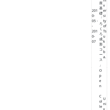
ni
座
v
基
201
er
礎
0-
si
「
05 -
ty
ろ
-
of
く
201
Ts
ろ
0-
u
成
07
k
形
u
コ
b
ー
a.
ス
」
O
p
e
n
C
U
ol
ni
le
v