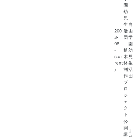
園
幼
児
生
自
200
活
由
3-
団
学
08 -
園
-
植
幼
(cur
木
児
rent
鉢
生
)
制
活
作
団
プ
ロ
ジ
ェ
ク
ト
公
開
U
講