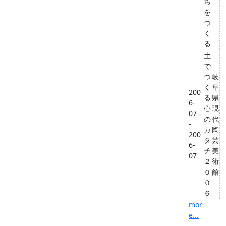
ち
を
つ
く
る
土
で
つ
岐
く
阜
200
る
県
6-
心
現
07 -
の
代
-
カ
陶
200
タ
芸
6-
チ
美
07
２
術
０
館
０
６
mor
e...