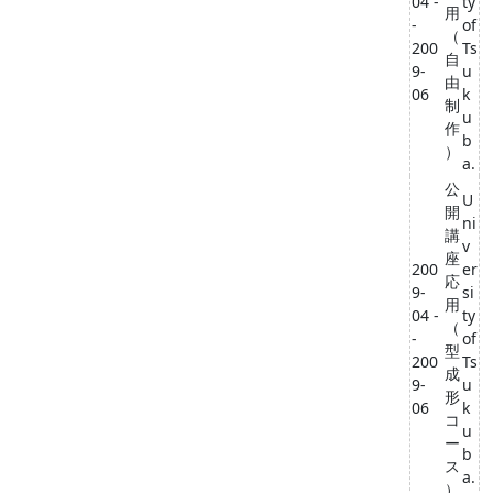
04 -
ty
用
-
of
（
200
Ts
自
9-
u
由
06
k
制
u
作
b
）
a.
公
U
開
ni
講
v
座
200
er
応
9-
si
用
04 -
ty
（
-
of
型
200
Ts
成
9-
u
形
06
k
コ
u
ー
b
ス
a.
）