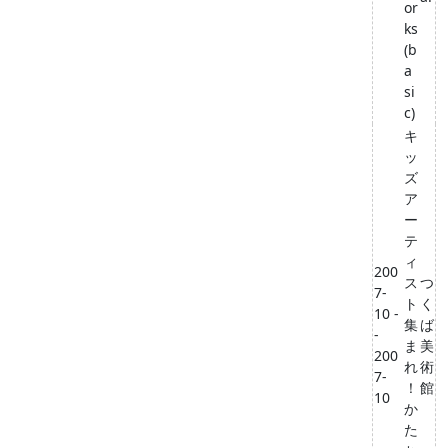
or
ks
(b
a
si
c)
キ
ッ
ズ
ア
ー
テ
ィ
200
ス
つ
7-
ト
く
10 -
集
ば
-
ま
美
200
れ
術
7-
！
館
10
か
た