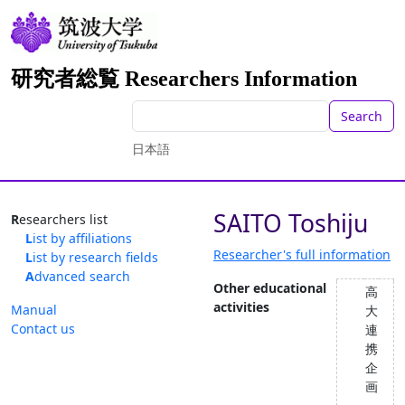
研究者総覧 Researchers Information
Search
日本語
SAITO Toshiju
Researchers list
List by affiliations
Researcher's full information
List by research fields
Advanced search
Other educational
高
activities
Manual
大
Contact us
連
携
企
画