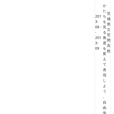
か
た
茨
201
ち
城
3-
を
県
08 -
見
立
-
る
笠
201
角
間
3-
度
高
09
を
校
変
え
て
表
現
し
よ
う
。
自
由
学