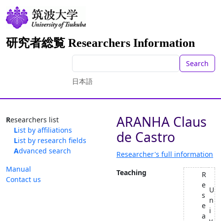
研究者総覧 Researchers Information
Search
日本語
ARANHA Claus
Researchers list
List by affiliations
de Castro
List by research fields
Advanced search
Researcher's full information
Manual
Teaching
R
Contact us
e
U
s
n
e
i
a
v