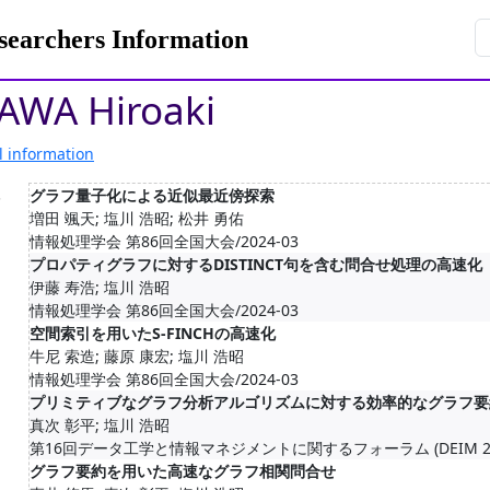
rchers Information
AWA Hiroaki
l information
.
グラフ量子化による近似最近傍探索
増田 颯天; 塩川 浩昭; 松井 勇佑
情報処理学会 第86回全国大会/2024-03
プロパティグラフに対するDISTINCT句を含む問合せ処理の高速化
伊藤 寿浩; 塩川 浩昭
情報処理学会 第86回全国大会/2024-03
空間索引を用いたS-FINCHの高速化
牛尼 索造; 藤原 康宏; 塩川 浩昭
情報処理学会 第86回全国大会/2024-03
プリミティブなグラフ分析アルゴリズムに対する効率的なグラフ要
真次 彰平; 塩川 浩昭
第16回データ工学と情報マネジメントに関するフォーラム (DEIM 2024
グラフ要約を用いた高速なグラフ相関問合せ