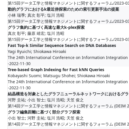
第15回データ工学と情報マネジメントに関するフォーラム/2023-03-05-
動的グラフにおけるk最近傍探索のための索引更新手法の提案
小林 瑞季; 真次 彰平; 塩川 浩昭
第15回データ工学と情報マネジメントに関するフォーラム/2023-03-05-
グラフ集約に基づく高速な最大k-plex探索
真次 彰平; 藤原 靖宏; 塩川 浩昭
第15回データ工学と情報マネジメントに関するフォーラム/2023-03-05-
Fast Top-k Similar Sequence Search on DNA Databases
Yagi Ryuichi; Shiokawa Hiroaki
The 24th International Conference on Information Integration
-2022-11-30
Tree-based Graph Indexing for Fast kNN Queries
Kobayashi Suomi; Matsugu Shohei; Shiokawa Hiroaki
The 24th International Conference on Information Integration
-2022-11-30
結晶構造を対象としたグラフニューラルネットワークにおけるグラ
河野 圭祐; 小出 智士; 塩川 浩昭; 天笠 俊之
第14回データ工学と情報マネジメントに関するフォーラム (DEIM 2022
グラフ編集距離に基づく部分グラフ探索
小出 智士; 河野 圭祐; 塩川 浩昭; 天笠 俊之
第14回データ工学と情報マネジメントに関するフォーラム (DEIM 2022