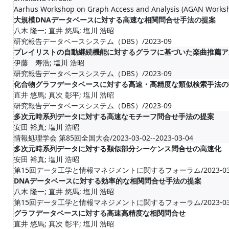
Aarhus Workshop on Graph Access and Analysis (AGAN Works
大規模DNAデータベースに対する高速な相関問合せ手法の提案
八木 隆一; 直井 悠馬; 塩川 浩昭
研究報告データベースシステム（DBS）/2023-09
プレイリストの自動継続機能に対するグラフに基づいた楽曲推薦ア
伊藤 寿浩; 塩川 浩昭
研究報告データベースシステム（DBS）/2023-09
化合物グラフデータベースに対する高速・高精度な類似検索手法の
直井 悠馬; 真次 彰平; 塩川 浩昭
研究報告データベースシステム（DBS）/2023-09
多次元時系列データに対する高速なモチーフ問合せ手法の提案
安田 裕真; 塩川 浩昭
情報処理学会 第85回全国大会/2023-03-02--2023-03-04
多次元時系列データに対する類似部分シーケンス問合せの高速化
安田 裕真; 塩川 浩昭
第15回データ工学と情報マネジメントに関するフォーラム/2023-03-05-
DNAデータベースに対する効率的な相関問合せ手法の提案
八木 隆一; 直井 悠馬; 塩川 浩昭
第15回データ工学と情報マネジメントに関するフォーラム/2023-03-05-
グラフデータベースに対する高速高精度な相関問合せ
直井 悠馬; 真次 彰平; 塩川 浩昭