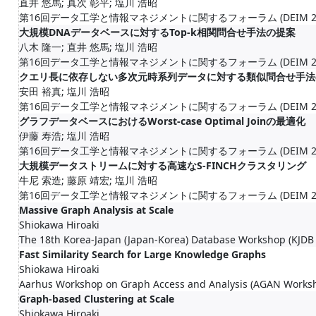
直井 悠馬; 真次 彰平; 塩川 浩昭
第16回データ工学と情報マネジメントに関するフォーラム (DEIM 2024
大規模DNAデータベースに対するTop-k相関問合せ手法の提案
八木 隆一; 直井 悠馬; 塩川 浩昭
第16回データ工学と情報マネジメントに関するフォーラム (DEIM 2024
クエリ長に依存しない多次元時系列データに対する類似問合せ手法
安田 裕真; 塩川 浩昭
第16回データ工学と情報マネジメントに関するフォーラム (DEIM 2024
グラフデータベースにおけるWorst-case Optimal Joinの最適化
伊藤 寿浩; 塩川 浩昭
第16回データ工学と情報マネジメントに関するフォーラム (DEIM 2024
大規模データストリームに対する高速なS-FINCHクラスタリング
牛尼 索造; 藤原 靖宏; 塩川 浩昭
第16回データ工学と情報マネジメントに関するフォーラム (DEIM 2024
Massive Graph Analysis at Scale
Shiokawa Hiroaki
The 18th Korea-Japan (Japan-Korea) Database Workshop (KJDB
Fast Similarity Search for Large Knowledge Graphs
Shiokawa Hiroaki
Aarhus Workshop on Graph Access and Analysis (AGAN Works
Graph-based Clustering at Scale
Shiokawa Hiroaki